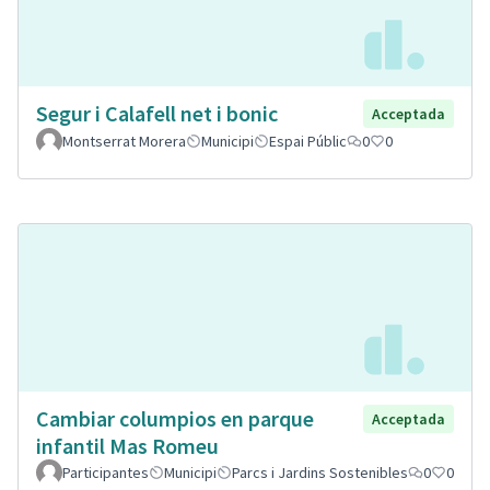
Segur i Calafell net i bonic
Acceptada
Montserrat Morera
Municipi
Espai Públic
0
0
Cambiar columpios en parque
Acceptada
infantil Mas Romeu
Participantes
Municipi
Parcs i Jardins Sostenibles
0
0