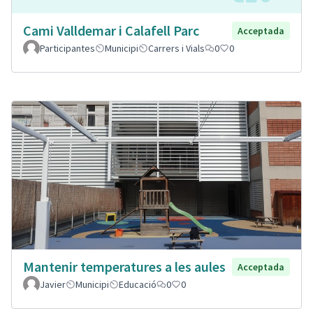
Cami Valldemar i Calafell Parc
Acceptada
Participantes
Municipi
Carrers i Vials
0
0
Mantenir temperatures a les aules
Acceptada
Javier
Municipi
Educació
0
0