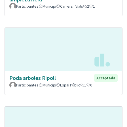
Participantes
Municipi
Carrers i Vials
2
1
Poda arboles Ripoll
Acceptada
Participantes
Municipi
Espai Públic
1
0