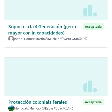
Soporte a la 4 Generación (gente
Acceptada
mayor con in capacidades)
Isabel Gomez Martin
Municipi
Gent Gran
1
0
Protección colonials ferales
Acceptada
Menuda
Municipi
Espai Públic
1
0