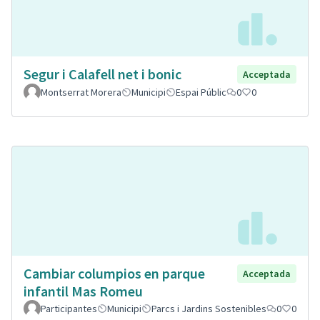
Segur i Calafell net i bonic
Acceptada
Montserrat Morera
Municipi
Espai Públic
0
0
Cambiar columpios en parque
Acceptada
infantil Mas Romeu
Participantes
Municipi
Parcs i Jardins Sostenibles
0
0