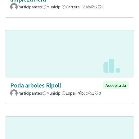
Participantes
Municipi
Carrers i Vials
2
1
Poda arboles Ripoll
Acceptada
Participantes
Municipi
Espai Públic
1
0