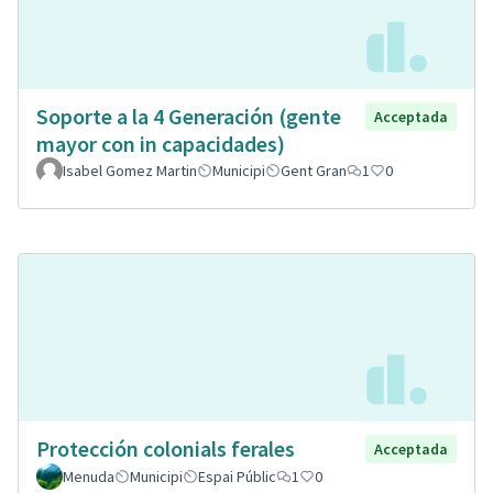
Soporte a la 4 Generación (gente
Acceptada
mayor con in capacidades)
Isabel Gomez Martin
Municipi
Gent Gran
1
0
Protección colonials ferales
Acceptada
Menuda
Municipi
Espai Públic
1
0