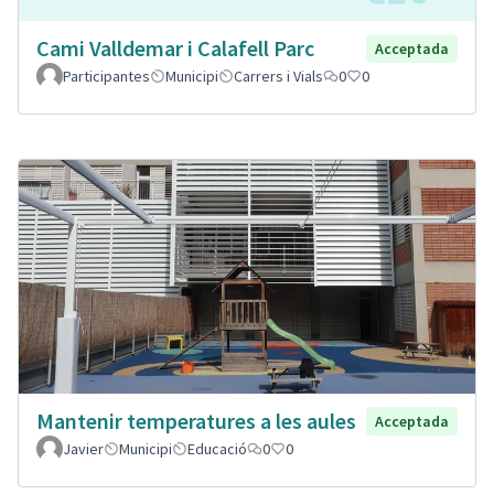
Cami Valldemar i Calafell Parc
Acceptada
Participantes
Municipi
Carrers i Vials
0
0
Mantenir temperatures a les aules
Acceptada
Javier
Municipi
Educació
0
0