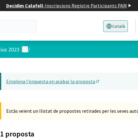
Decidim Calafell
-
Inscripcions Registre Participants PAM
Català
Triar la llengua
E
Menú d'usuari
tius 2023
/
 el mapa
t element és un mapa que presenta els components d'aquesta pàgina
Emplena l'enquesta en acabar la proposta
(Obrir en una pesta
Estàs veient un llistat de propostes retirades per les seves aut
1 proposta