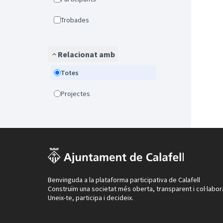
Trobades
Relacionat amb
Totes
Projectes
Benvinguda a la plataforma participativa de Calafell
Construïm una societat més oberta, transparent i col·labor
Uneix-te, participa i decideix.