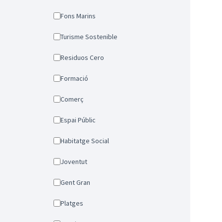
Fons Marins
Turisme Sostenible
Residuos Cero
Formació
Comerç
Espai Públic
Habitatge Social
Joventut
Gent Gran
Platges