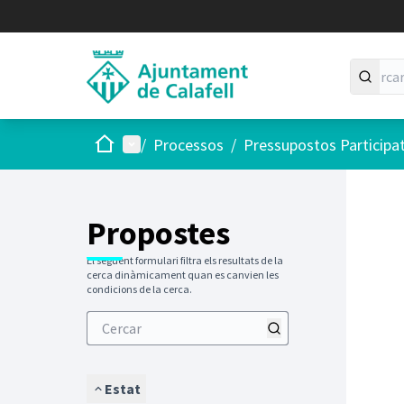
Inici
Menú principal
/
Processos
/
Pressupostos Participa
Saltar
El següen
+
−
Propostes
El següent formulari filtra els resultats de la
cerca dinàmicament quan es canvien les
condicions de la cerca.
Estat