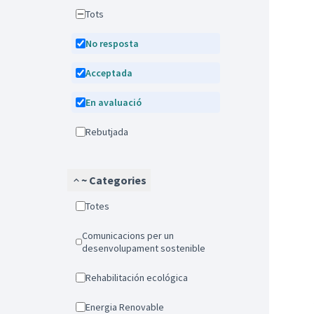
Tots
No resposta
Acceptada
En avaluació
Rebutjada
~ Categories
Totes
Comunicacions per un
desenvolupament sostenible
Rehabilitación ecológica
Energia Renovable