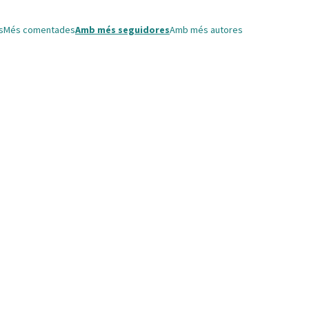
s
Més comentades
Amb més seguidores
Amb més autores