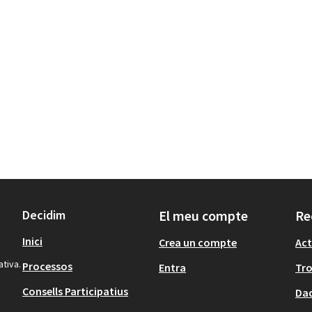
Decidim
El meu compte
Re
Inici
Crea un compte
Act
ativa.
Processos
Entra
Tr
Consells Participatius
Dad