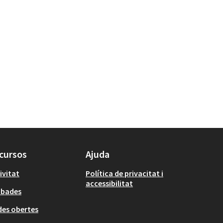
cursos
Ajuda
ivitat
Política de privacitat i
accessibilitat
obades
es obertes