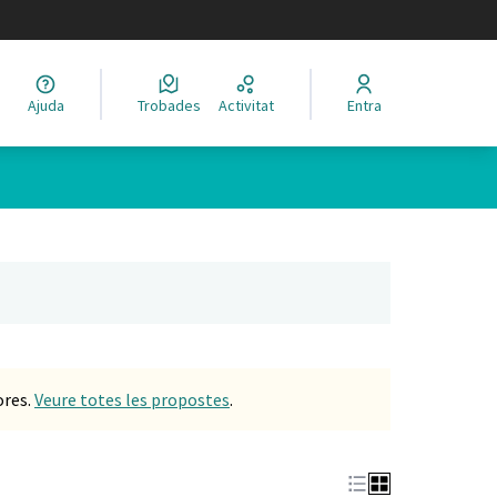
legir el idioma
Ajuda
Trobades
Activitat
Entra
Leaflet
|
©
HERE maps
 com a punts al mapa. L'element es pot fer servir amb un lector 
nya nova)
ores.
Veure totes les propostes
.