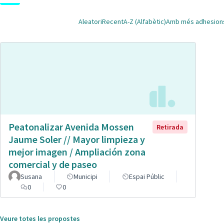
Aleatori
Recent
A-Z (Alfabètic)
Amb més adhesion
Peatonalizar Avenida Mossen
Retirada
Jaume Soler // Mayor limpieza y
mejor imagen / Ampliación zona
comercial y de paseo
Susana
Municipi
Espai Públic
0
0
Veure totes les propostes