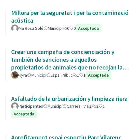
Millora per la seguretat i per la contaminació
acústica
Ma Rosa Solé
Municipi
0
0
Acceptada
Crear una campaña de concienciación y
también de sanciones a aquellos
propietarios de animales que no recojan las
heces de las aceras. Es responsabili
Kyra
Municipi
Espai Públic
1
1
Acceptada
Asfaltado de la urbanización y limpieza riera
Participantes
Municipi
Carrers i Vials
2
1
Acceptada
Aprofitament espai esportiu Parc Vilarenc