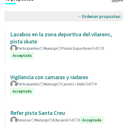
Ordenar propostes:
Lavabos en la zona deportiva del vilarenc,
pista skate
Participantes
Municipi
Pistes Esportives
0
0
Acceptada
Vigilancia con camaras y radares
Participantes
Municipi
Carrers i Vials
0
0
Acceptada
Refer pista Santa Creu
Denisse
Municipi
Educació
0
0
Acceptada