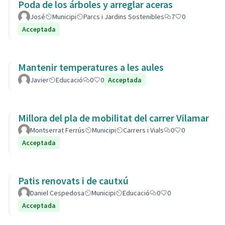
Poda de los árboles y arreglar aceras
José
Municipi
Parcs i Jardins Sostenibles
7
0
Acceptada
Mantenir temperatures a les aules
Javier
Educació
0
0
Acceptada
Millora del pla de mobilitat del carrer Vilamar
Montserrat Ferrús
Municipi
Carrers i Vials
0
0
Acceptada
Patis renovats i de cautxú
Daniel Cespedosa
Municipi
Educació
0
0
Acceptada