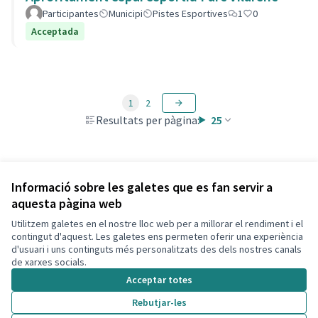
Participantes
Municipi
Pistes Esportives
1
0
Acceptada
1
2
Resultats per pàgina:
25
Veure totes les propostes retirades
Informació sobre les galetes que es fan servir a
aquesta pàgina web
Utilitzem galetes en el nostre lloc web per a millorar el rendiment i el
Termes i condicions d'ús
contingut d'aquest. Les galetes ens permeten oferir una experiència
Configuració de les galetes
d'usuari i uns continguts més personalitzats des dels nostres canals
Decidim Calafell a X
Decidim Calafell a Facebook
Decidim Calafell a YouTube
Decidim Calafell a GitHub
de xarxes socials.
(Enllaç extern)
(Enllaç extern)
(Enllaç extern)
(Enllaç extern)
Acceptar totes
Rebutjar-les
Amb llicènc
(Enllaç exte