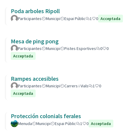
Poda arboles Ripoll
Participantes
Municipi
Espai Públic
1
0
Acceptada
Mesa de ping pong
Participantes
Municipi
Pistes Esportives
0
0
Acceptada
Rampes accesibles
Participantes
Municipi
Carrers i Vials
1
0
Acceptada
Protección colonials ferales
Menuda
Municipi
Espai Públic
1
0
Acceptada