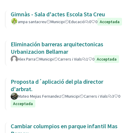
Gimnàs - Sala d'actes Escola Sta Creu
ampa santacreu
Municipi
Educació
0
0
Acceptada
Eliminación barreras arquitectonicas
Urbanizacion Bellamar
Alex Parra
Municipi
Carrers i Vials
1
0
Acceptada
Proposta d´aplicació del pla director
d'arbrat.
Mateo Mejias Fernandez
Municipi
Carrers i Vials
3
0
Acceptada
Cambiar columpios en parque infantil Mas