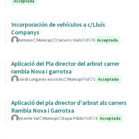
Acceptada
Incorporación de vehículos a c/Lluís
Companys
Antonio
Municipi
Carrers i Vials
0
0
Acceptada
Aplicació del Pla director del arbrat carrer
rambla Nova i garrotxa
Jordi Longares escrichs
Municipi
0
1
Acceptada
Aplicació del pla director d'arbrat als carrers
Rambla Nova i Garrotxa
Vicente Val
Municipi
Espai Públic
0
3
Acceptada