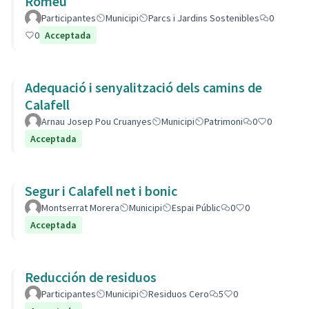
Romeu
Participantes
Municipi
Parcs i Jardins Sostenibles
0
0
Acceptada
Adequació i senyalització dels camins de
Calafell
Arnau Josep Pou Cruanyes
Municipi
Patrimoni
0
0
Acceptada
Segur i Calafell net i bonic
Montserrat Morera
Municipi
Espai Públic
0
0
Acceptada
Reducción de residuos
Participantes
Municipi
Residuos Cero
5
0