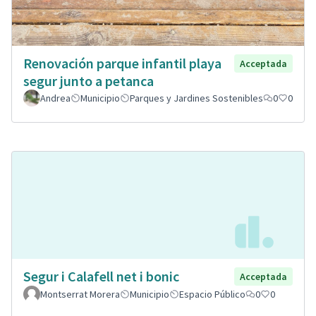
Renovación parque infantil playa
Acceptada
segur junto a petanca
Andrea
Municipio
Parques y Jardines Sostenibles
0
0
Segur i Calafell net i bonic
Acceptada
Montserrat Morera
Municipio
Espacio Público
0
0