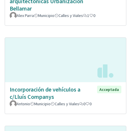
arquitectonicas Urbanizacion
Bellamar
Alex Parra
Municipio
Calles y Viales
1
0
Incorporación de vehículos a
Acceptada
c/Lluís Companys
Antonio
Municipio
Calles y Viales
0
0