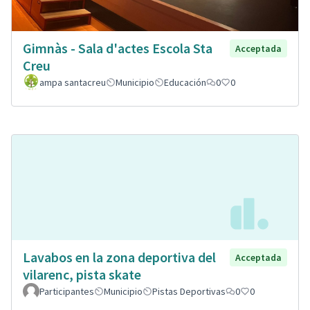
Gimnàs - Sala d'actes Escola Sta
Acceptada
Creu
ampa santacreu
Municipio
Educación
0
0
Lavabos en la zona deportiva del
Acceptada
vilarenc, pista skate
Participantes
Municipio
Pistas Deportivas
0
0