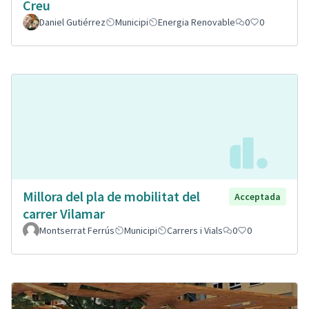
Creu
Daniel Gutiérrez
Municipi
Energia Renovable
0
0
Millora del pla de mobilitat del
Acceptada
carrer Vilamar
Montserrat Ferrús
Municipi
Carrers i Vials
0
0