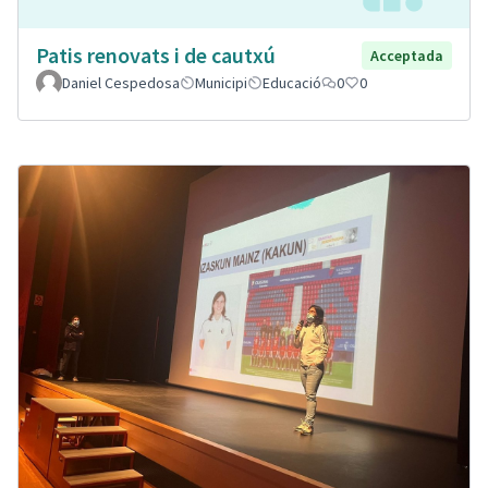
Patis renovats i de cautxú
Acceptada
Daniel Cespedosa
Municipi
Educació
0
0