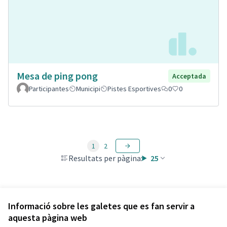
Mesa de ping pong
Acceptada
Participantes
Municipi
Pistes Esportives
0
0
1
2
Resultats per pàgina:
25
Veure totes les propostes retirades
Informació sobre les galetes que es fan servir a
aquesta pàgina web