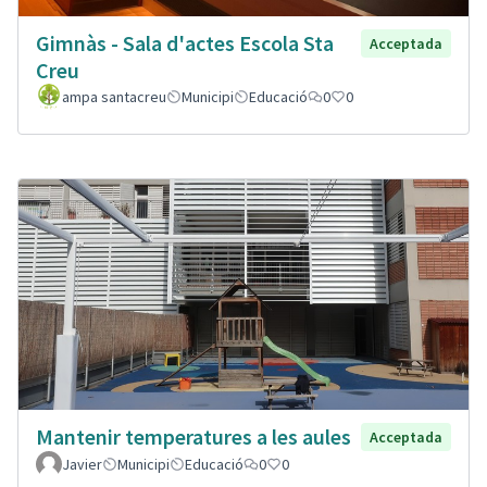
Gimnàs - Sala d'actes Escola Sta
Acceptada
Creu
ampa santacreu
Municipi
Educació
0
0
Mantenir temperatures a les aules
Acceptada
Javier
Municipi
Educació
0
0