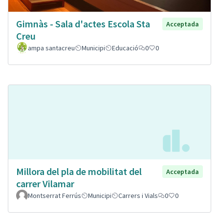
Gimnàs - Sala d'actes Escola Sta
Acceptada
Creu
ampa santacreu
Municipi
Educació
0
0
Millora del pla de mobilitat del
Acceptada
carrer Vilamar
Montserrat Ferrús
Municipi
Carrers i Vials
0
0