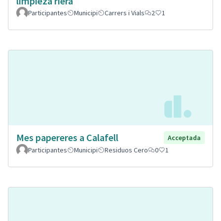
limpieza riera
Participantes
Municipi
Carrers i Vials
2
1
Mes papereres a Calafell
Acceptada
Participantes
Municipi
Residuos Cero
0
1