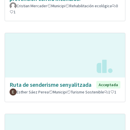
Cristian Mercader
Municipi
Rehabilitación ecológica
0
1
Ruta de senderisme senyalitzada
Acceptada
Esther Sáez Perea
Municipi
Turisme Sostenible
1
1