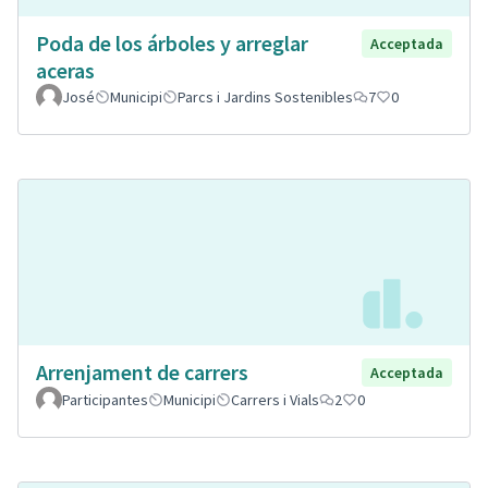
Poda de los árboles y arreglar
Acceptada
aceras
José
Municipi
Parcs i Jardins Sostenibles
7
0
Arrenjament de carrers
Acceptada
Participantes
Municipi
Carrers i Vials
2
0