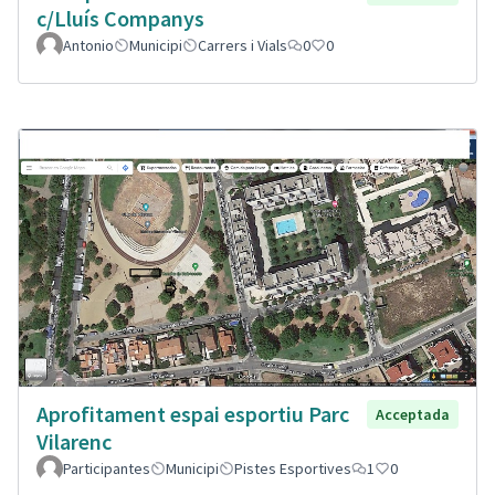
c/Lluís Companys
Antonio
Municipi
Carrers i Vials
0
0
Aprofitament espai esportiu Parc
Acceptada
Vilarenc
Participantes
Municipi
Pistes Esportives
1
0