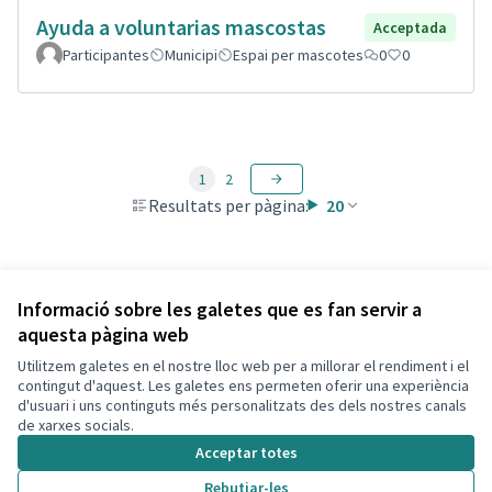
Ayuda a voluntarias mascostas
Acceptada
Participantes
Municipi
Espai per mascotes
0
0
1
2
Resultats per pàgina:
20
Veure totes les propostes retirades
Informació sobre les galetes que es fan servir a
aquesta pàgina web
Utilitzem galetes en el nostre lloc web per a millorar el rendiment i el
Termes i condicions d'ús
contingut d'aquest. Les galetes ens permeten oferir una experiència
Configuració de les galetes
d'usuari i uns continguts més personalitzats des dels nostres canals
Decidim Calafell a X
Decidim Calafell a Facebook
Decidim Calafell a YouTube
Decidim Calafell a GitHub
de xarxes socials.
(Enllaç extern)
(Enllaç extern)
(Enllaç extern)
(Enllaç extern)
Acceptar totes
Rebutjar-les