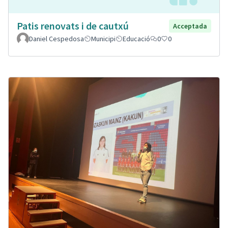
Patis renovats i de cautxú
Acceptada
Daniel Cespedosa
Municipi
Educació
0
0