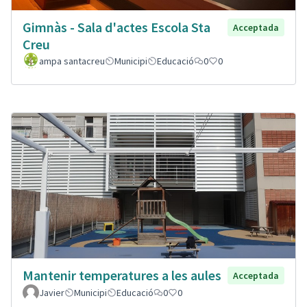
Gimnàs - Sala d'actes Escola Sta
Acceptada
Creu
ampa santacreu
Municipi
Educació
0
0
Mantenir temperatures a les aules
Acceptada
Javier
Municipi
Educació
0
0