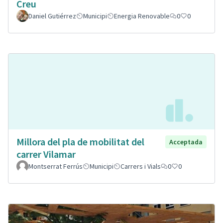
Creu
Daniel Gutiérrez
Municipi
Energia Renovable
0
0
Millora del pla de mobilitat del
Acceptada
carrer Vilamar
Montserrat Ferrús
Municipi
Carrers i Vials
0
0