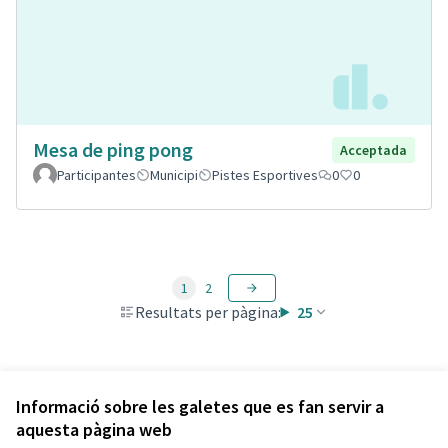
Mesa de ping pong
Acceptada
Participantes
Municipi
Pistes Esportives
0
0
1
2
Resultats per pàgina:
25
Veure totes les propostes retirades
Informació sobre les galetes que es fan servir a
aquesta pàgina web