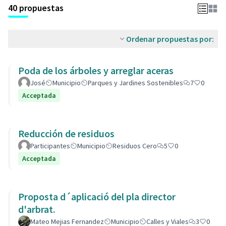
40 propuestas
Ordenar propuestas por:
Poda de los árboles y arreglar aceras
José
Municipio
Parques y Jardines Sostenibles
7
0
Acceptada
Reducción de residuos
Participantes
Municipio
Residuos Cero
5
0
Acceptada
Proposta d´aplicació del pla director
d'arbrat.
Mateo Mejias Fernandez
Municipio
Calles y Viales
3
0