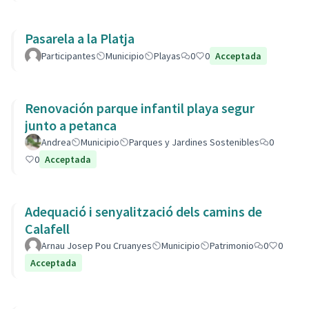
Pasarela a la Platja
Participantes
Municipio
Playas
0
0
Acceptada
Renovación parque infantil playa segur
junto a petanca
Andrea
Municipio
Parques y Jardines Sostenibles
0
0
Acceptada
Adequació i senyalització dels camins de
Calafell
Arnau Josep Pou Cruanyes
Municipio
Patrimonio
0
0
Acceptada