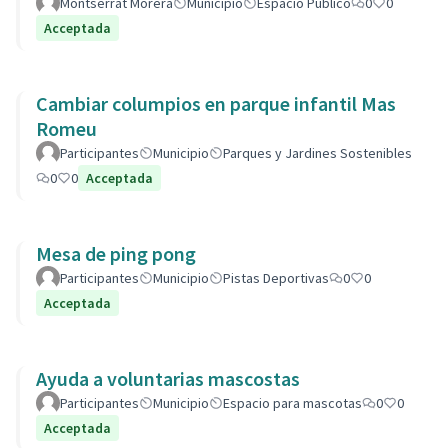
Montserrat Morera
Municipio
Espacio Público
0
0
Acceptada
Cambiar columpios en parque infantil Mas
Romeu
Participantes
Municipio
Parques y Jardines Sostenibles
0
0
Acceptada
Mesa de ping pong
Participantes
Municipio
Pistas Deportivas
0
0
Acceptada
Ayuda a voluntarias mascostas
Participantes
Municipio
Espacio para mascotas
0
0
Acceptada