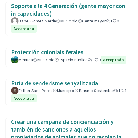
Soporte a la 4 Generación (gente mayor con
in capacidades)
Isabel Gomez Martin
Municipio
Gente mayor
1
0
Acceptada
Protección colonials ferales
Menuda
Municipio
Espacio Público
1
0
Acceptada
Ruta de senderisme senyalitzada
Esther Sáez Perea
Municipio
Turismo Sostenible
1
1
Acceptada
Crear una campaña de concienciación y
también de sanciones a aquellos
propietarios de animales que no recojan las