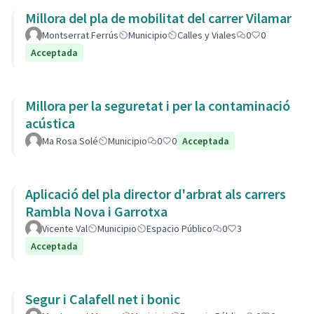
Millora del pla de mobilitat del carrer Vilamar
Montserrat Ferrús
Municipio
Calles y Viales
0
0
Acceptada
Millora per la seguretat i per la contaminació
acústica
Ma Rosa Solé
Municipio
0
0
Acceptada
Aplicació del pla director d'arbrat als carrers
Rambla Nova i Garrotxa
Vicente Val
Municipio
Espacio Público
0
3
Acceptada
Segur i Calafell net i bonic