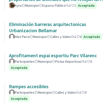
heces de las aceras. Es responsabili
Kyra
Municipio
Espacio Público
1
1
Acceptada
Eliminación barreras arquitectonicas
Urbanizacion Bellamar
Alex Parra
Municipio
Calles y Viales
1
0
Acceptada
Aprofitament espai esportiu Parc Vilarenc
Participantes
Municipio
Pistas Deportivas
1
0
Acceptada
Rampes accesibles
Participantes
Municipio
Calles y Viales
1
0
Acceptada