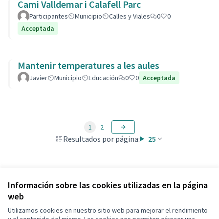
Cami Valldemar i Calafell Parc
Participantes
Municipio
Calles y Viales
0
0
Acceptada
Mantenir temperatures a les aules
Javier
Municipio
Educación
0
0
Acceptada
1
2
Resultados por página:
25
Ver todas las propuestas retiradas
Información sobre las cookies utilizadas en la página
web
Utilizamos cookies en nuestro sitio web para mejorar el rendimiento
Términos y condiciones de uso