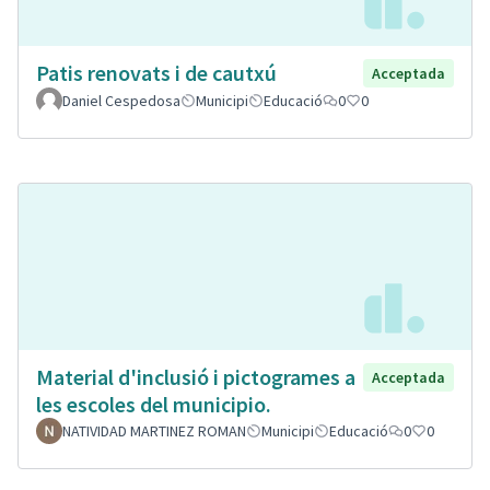
Patis renovats i de cautxú
Acceptada
Daniel Cespedosa
Municipi
Educació
0
0
Material d'inclusió i pictogrames a
Acceptada
les escoles del municipio.
NATIVIDAD MARTINEZ ROMAN
Municipi
Educació
0
0