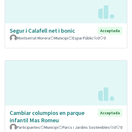
Segur i Calafell net i bonic
Acceptada
Montserrat Morera
Municipi
Espai Públic
0
0
Cambiar columpios en parque
Acceptada
infantil Mas Romeu
Participantes
Municipi
Parcs i Jardins Sostenibles
0
0