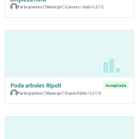
Participantes
Municipi
Carrers i Vials
2
1
Poda arboles Ripoll
Acceptada
Participantes
Municipi
Espai Públic
1
0