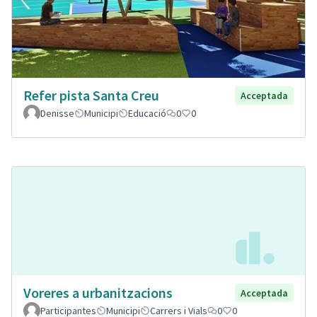
Refer pista Santa Creu
Acceptada
Denisse
Municipi
Educació
0
0
Voreres a urbanitzacions
Acceptada
Participantes
Municipi
Carrers i Vials
0
0