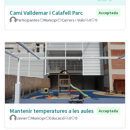
Cami Valldemar i Calafell Parc
Acceptada
Participantes
Municipi
Carrers i Vials
0
0
Mantenir temperatures a les aules
Acceptada
Javier
Municipi
Educació
0
0