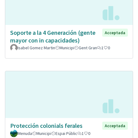
Soporte a la 4 Generación (gente
Acceptada
mayor con in capacidades)
Isabel Gomez Martin
Municipi
Gent Gran
1
0
Protección colonials ferales
Acceptada
Menuda
Municipi
Espai Públic
1
0