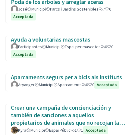
Poda de los árboles y arreglar aceras
José
Municipi
Parcs i Jardins Sostenibles
7
0
Acceptada
Ayuda a voluntarias mascostas
Participantes
Municipi
Espai per mascotes
0
0
Acceptada
Aparcaments segurs per a bicis als instituts
Aryanger
Municipi
Aparcaments
0
0
Acceptada
Crear una campaña de concienciación y
también de sanciones a aquellos
propietarios de animales que no recojan las
heces de las aceras. Es responsabili
Kyra
Municipi
Espai Públic
1
1
Acceptada