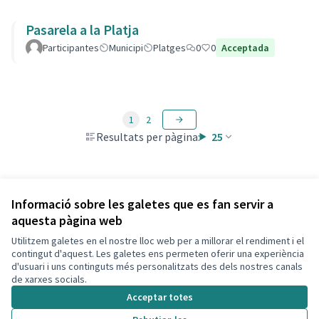
Pasarela a la Platja
Participantes
Municipi
Platges
0
0
Acceptada
1
2
Resultats per pàgina:
25
Veure totes les propostes retirades
Informació sobre les galetes que es fan servir a
aquesta pàgina web
Utilitzem galetes en el nostre lloc web per a millorar el rendiment i el
Termes i condicions d'ús
contingut d'aquest. Les galetes ens permeten oferir una experiència
Configuració de les galetes
d'usuari i uns continguts més personalitzats des dels nostres canals
Decidim Calafell a X
Decidim Calafell a Facebook
Decidim Calafell a YouTube
Decidim Calafell a GitHub
de xarxes socials.
(Enllaç extern)
(Enllaç extern)
(Enllaç extern)
(Enllaç extern)
Acceptar totes