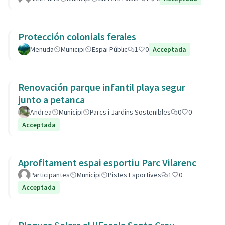
Protección colonials ferales
Menuda
Municipi
Espai Públic
1
0
Acceptada
Renovación parque infantil playa segur
junto a petanca
Andrea
Municipi
Parcs i Jardins Sostenibles
0
0
Acceptada
Aprofitament espai esportiu Parc Vilarenc
Participantes
Municipi
Pistes Esportives
1
0
Acceptada