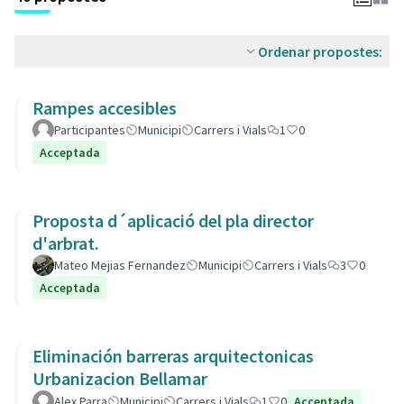
Ordenar propostes:
Rampes accesibles
Participantes
Municipi
Carrers i Vials
1
0
Acceptada
Proposta d´aplicació del pla director
d'arbrat.
Mateo Mejias Fernandez
Municipi
Carrers i Vials
3
0
Acceptada
Eliminación barreras arquitectonicas
Urbanizacion Bellamar
Alex Parra
Municipi
Carrers i Vials
1
0
Acceptada