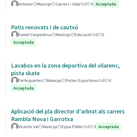
Antonio
Municipi
Carrers i Vials
0
0
Acceptada
Patis renovats i de cautxú
Daniel Cespedosa
Municipi
Educació
0
0
Acceptada
Lavabos en la zona deportiva del vilarenc,
pista skate
Participantes
Municipi
Pistes Esportives
0
0
Acceptada
Aplicació del pla director d'arbrat als carrers
Rambla Nova i Garrotxa
Vicente Val
Municipi
Espai Públic
0
3
Acceptada