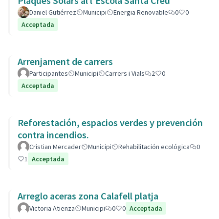
Plaques Solars al l'Escola Santa Creu
Daniel Gutiérrez
Municipi
Energia Renovable
0
0
Acceptada
Arrenjament de carrers
Participantes
Municipi
Carrers i Vials
2
0
Acceptada
Reforestación, espacios verdes y prevención
contra incendios.
Cristian Mercader
Municipi
Rehabilitación ecológica
0
1
Acceptada
Arreglo aceras zona Calafell platja
Victoria Atienza
Municipi
0
0
Acceptada