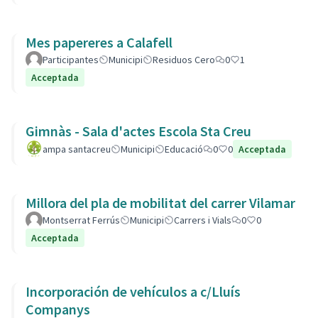
Mes papereres a Calafell
Participantes
Municipi
Residuos Cero
0
1
Acceptada
Gimnàs - Sala d'actes Escola Sta Creu
ampa santacreu
Municipi
Educació
0
0
Acceptada
Millora del pla de mobilitat del carrer Vilamar
Montserrat Ferrús
Municipi
Carrers i Vials
0
0
Acceptada
Incorporación de vehículos a c/Lluís
Companys