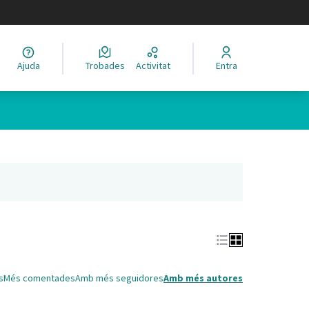
legir el idioma
Ajuda
Trobades
Activitat
Entra
Leaflet
|
©
HERE maps
 com a punts al mapa. L'element es pot fer servir amb un lector 
nya nova)
s
Més comentades
Amb més seguidores
Amb més autores