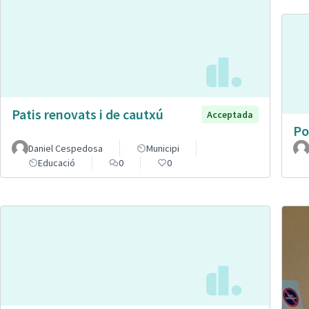
Patis renovats i de cautxú
Acceptada
Po
Daniel Cespedosa
Municipi
Educació
0
0