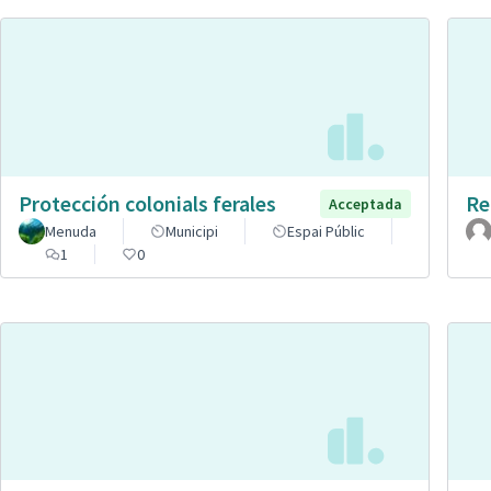
Protección colonials ferales
Re
Acceptada
Menuda
Municipi
Espai Públic
1
0