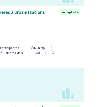
reres a urbanitzacions
Acceptada
Participantes
Municipi
Carrers i Vials
0
0