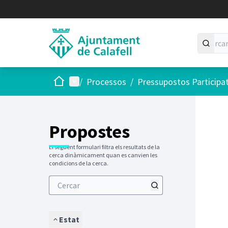
Inici
Menú principal
/
Processos
/
Pressupostos Participa
Saltar
El següen
+
−
Propostes
El següent formulari filtra els resultats de la
cerca dinàmicament quan es canvien les
condicions de la cerca.
Estat