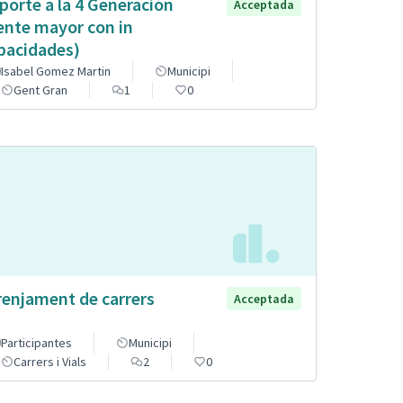
porte a la 4 Generación
Acceptada
ente mayor con in
pacidades)
Isabel Gomez Martin
Municipi
Gent Gran
1
0
renjament de carrers
Acceptada
Participantes
Municipi
Carrers i Vials
2
0