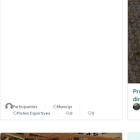
Pr
di
Participantes
Municipi
Pistes Esportives
0
0