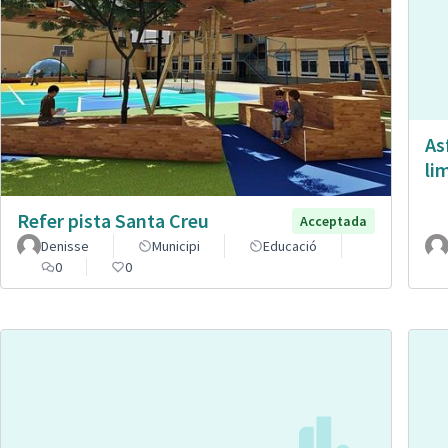
As
li
Refer pista Santa Creu
Acceptada
Denisse
Municipi
Educació
0
0