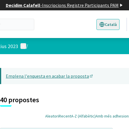
Decidim Calafell
-
Inscripcions Registre Participants PAM
Català
Triar la llengua
E
Menú d'usuari
tius 2023
/
 el mapa
14
t element és un mapa que presenta els components d'aquesta pàgina
Emplena l'enquesta en acabar la proposta
(Obrir en una pesta
40 propostes
Aleatori
Recent
A-Z (Alfabètic)
Amb més adhesion