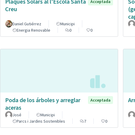
Plaques Solars al l'Escola Santa
So
Acceptada
Creu
(g
ca
Daniel Gutiérrez
Municipi
Energia Renovable
0
0
Poda de los árboles y arreglar
Ar
Acceptada
aceras
José
Municipi
Parcs i Jardins Sostenibles
7
0