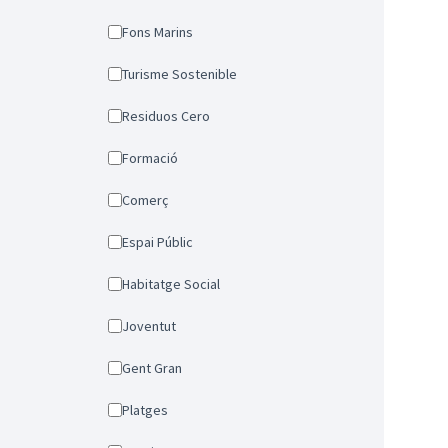
Fons Marins
Turisme Sostenible
Residuos Cero
Formació
Comerç
Espai Públic
Habitatge Social
Joventut
Gent Gran
Platges