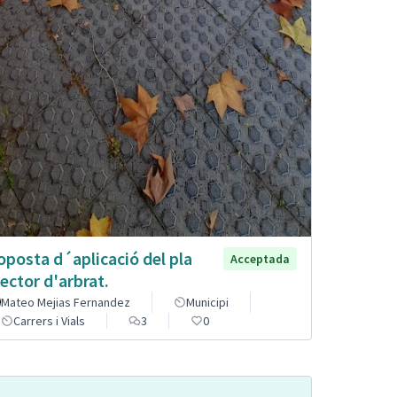
oposta d´aplicació del pla
Acceptada
rector d'arbrat.
Mateo Mejias Fernandez
Municipi
Carrers i Vials
3
0