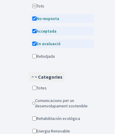
Tots
No resposta
Acceptada
En avaluació
Rebutjada
~ Categories
Totes
Comunicacions per un
desenvolupament sostenible
Rehabilitación ecológica
Energia Renovable