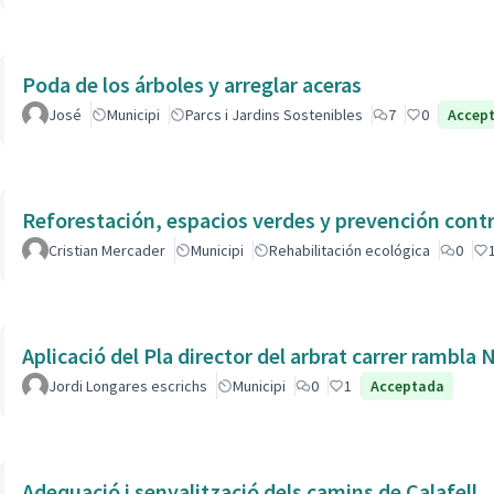
Poda de los árboles y arreglar aceras
José
Municipi
Parcs i Jardins Sostenibles
7
0
Accep
Reforestación, espacios verdes y prevención contr
Cristian Mercader
Municipi
Rehabilitación ecológica
0
Aplicació del Pla director del arbrat carrer rambla 
Jordi Longares escrichs
Municipi
0
1
Acceptada
Adequació i senyalització dels camins de Calafell