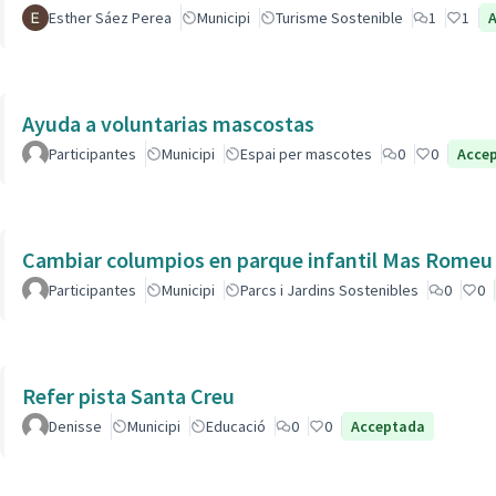
Esther Sáez Perea
Municipi
Turisme Sostenible
1
1
Ayuda a voluntarias mascostas
Participantes
Municipi
Espai per mascotes
0
0
Acce
Cambiar columpios en parque infantil Mas Romeu
Participantes
Municipi
Parcs i Jardins Sostenibles
0
0
Refer pista Santa Creu
Denisse
Municipi
Educació
0
0
Acceptada