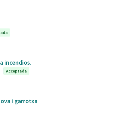
tada
a incendios.
1
Acceptada
Nova i garrotxa