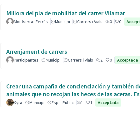
Millora del pla de mobilitat del carrer Vilamar
Montserrat Ferrús
Municipi
Carrers i Vials
0
0
Accep
Arrenjament de carrers
Participantes
Municipi
Carrers i Vials
2
0
Acceptada
Crear una campaña de concienciación y también de
animales que no recojan las heces de las aceras. Es
Kyra
Municipi
Espai Públic
1
1
Acceptada