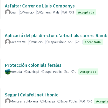
Asfaltar Carrer de Lluís Companys
Juan
Municipi
Carrers i Vials
0
3
Acceptada
Aplicació del pla director d'arbrat als carrers Ram
Vicente Val
Municipi
Espai Públic
0
3
Acceptada
Protección colonials ferales
Menuda
Municipi
Espai Públic
1
0
Acceptada
Segur i Calafell net i bonic
Montserrat Morera
Municipi
Espai Públic
0
0
Accept