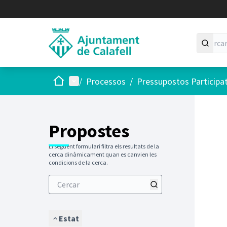
Inici
Menú principal
/
Processos
/
Pressupostos Participa
Saltar
El següen
+
−
Propostes
El següent formulari filtra els resultats de la
cerca dinàmicament quan es canvien les
condicions de la cerca.
Estat