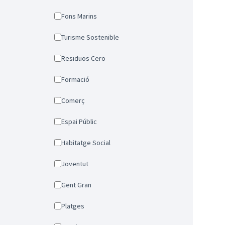
Fons Marins
Turisme Sostenible
Residuos Cero
Formació
Comerç
Espai Públic
Habitatge Social
Joventut
Gent Gran
Platges