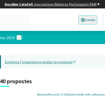
Decidim Calafell
-
Inscripcions Registre Participants PAM
Català
Triar la llengua
E
Menú d'usuari
tius 2023
/
 el mapa
t element és un mapa que presenta els components d'aquesta pàgina
Emplena l'enquesta en acabar la proposta
(Obrir en una pesta
40 propostes
Aleatori
Recent
A-Z (Alfabètic)
Amb més adhesion