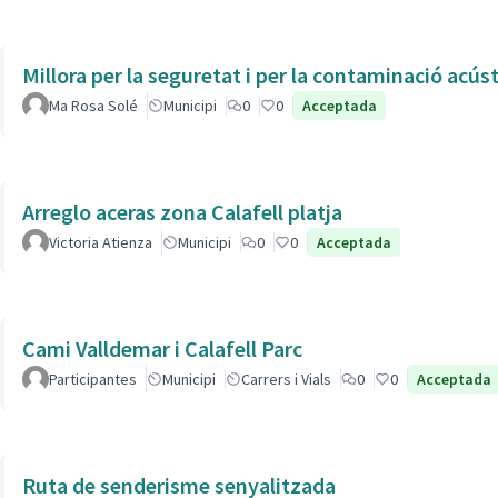
Millora per la seguretat i per la contaminació acús
Ma Rosa Solé
Municipi
0
0
Acceptada
Arreglo aceras zona Calafell platja
Victoria Atienza
Municipi
0
0
Acceptada
Cami Valldemar i Calafell Parc
Participantes
Municipi
Carrers i Vials
0
0
Acceptada
Ruta de senderisme senyalitzada