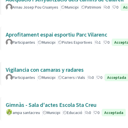
Arnau Josep Pou Cruanyes
Municipi
Patrimoni
0
0
Ac
Aprofitament espai esportiu Parc Vilarenc
Participantes
Municipi
Pistes Esportives
1
0
Accept
Vigilancia con camaras y radares
Participantes
Municipi
Carrers i Vials
0
0
Acceptada
Gimnàs - Sala d'actes Escola Sta Creu
ampa santacreu
Municipi
Educació
0
0
Acceptada