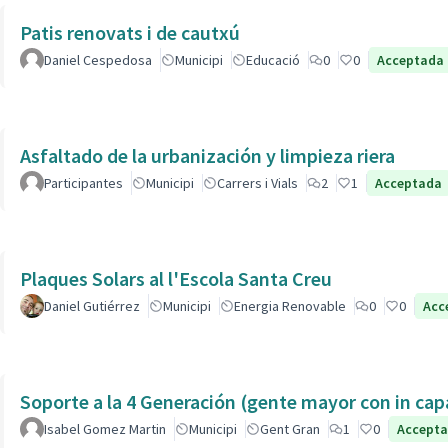
Patis renovats i de cautxú
Daniel Cespedosa
Municipi
Educació
0
0
Acceptada
Asfaltado de la urbanización y limpieza riera
Participantes
Municipi
Carrers i Vials
2
1
Acceptada
Plaques Solars al l'Escola Santa Creu
Daniel Gutiérrez
Municipi
Energia Renovable
0
0
Acc
Soporte a la 4 Generación (gente mayor con in 
Isabel Gomez Martin
Municipi
Gent Gran
1
0
Accept