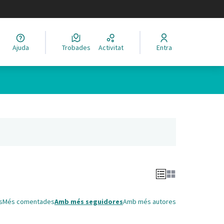
legir el idioma
Ajuda
Trobades
Activitat
Entra
Leaflet
|
©
HERE maps
 com a punts al mapa. L'element es pot fer servir amb un lector 
nya nova)
s
Més comentades
Amb més seguidores
Amb més autores