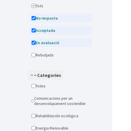
Tots
No resposta
Acceptada
En avaluació
Rebutjada
~ Categories
Totes
Comunicacions per un
desenvolupament sostenible
Rehabilitación ecológica
Energia Renovable