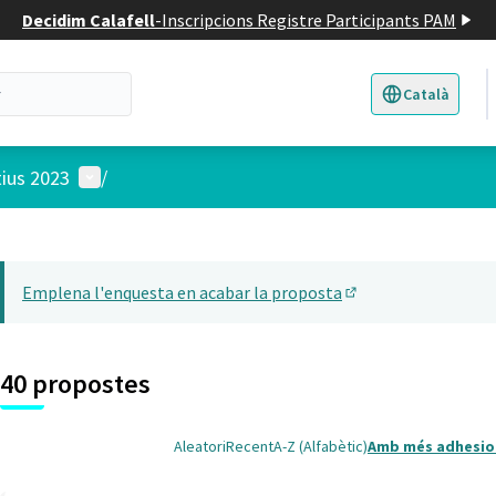
Decidim Calafell
-
Inscripcions Registre Participants PAM
Català
Triar la llengua
E
Menú d'usuari
tius 2023
/
 el mapa
14
t element és un mapa que presenta els components d'aquesta pàgina
Emplena l'enquesta en acabar la proposta
(Obrir en una pesta
40 propostes
Aleatori
Recent
A-Z (Alfabètic)
Amb més adhesio