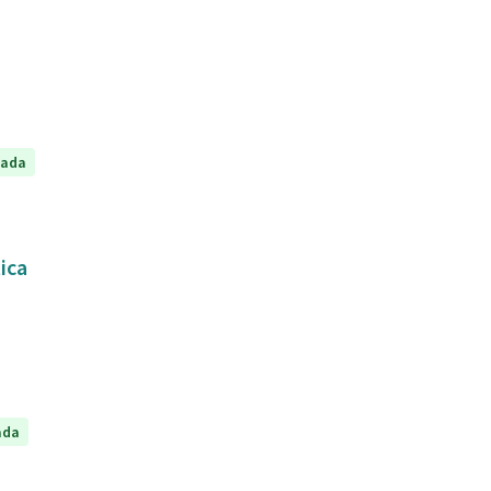
tada
tica
ada