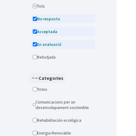
Tots
No resposta
Acceptada
En avaluació
Rebutjada
~ Categories
Totes
Comunicacions per un
desenvolupament sostenible
Rehabilitación ecológica
Energia Renovable