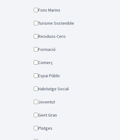
Fons Marins
Turisme Sostenible
Residuos Cero
Formació
Comerç
Espai Públic
Habitatge Social
Joventut
Gent Gran
Platges