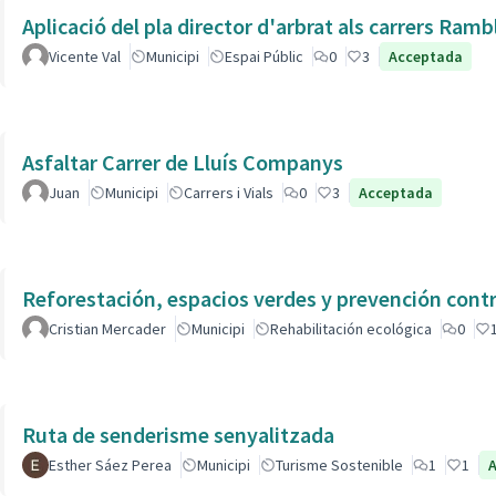
Aplicació del pla director d'arbrat als carrers Ram
Vicente Val
Municipi
Espai Públic
0
3
Acceptada
Asfaltar Carrer de Lluís Companys
Juan
Municipi
Carrers i Vials
0
3
Acceptada
Reforestación, espacios verdes y prevención contr
Cristian Mercader
Municipi
Rehabilitación ecológica
0
Ruta de senderisme senyalitzada
Esther Sáez Perea
Municipi
Turisme Sostenible
1
1