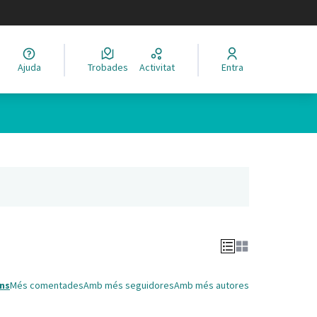
legir el idioma
Ajuda
Trobades
Activitat
Entra
Leaflet
|
©
HERE maps
 com a punts al mapa. L'element es pot fer servir amb un lector 
nya nova)
ns
Més comentades
Amb més seguidores
Amb més autores