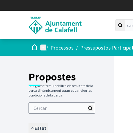
Inici
Menú principal
/
Processos
/
Pressupostos Participa
Saltar
El següen
+
−
Propostes
El següent formulari filtra els resultats de la
cerca dinàmicament quan es canvien les
condicions de la cerca.
Estat