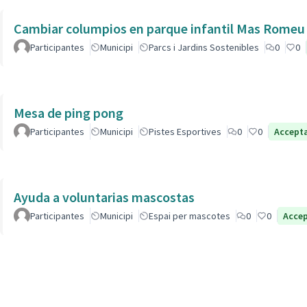
Cambiar columpios en parque infantil Mas Romeu
Participantes
Municipi
Parcs i Jardins Sostenibles
0
0
Mesa de ping pong
Participantes
Municipi
Pistes Esportives
0
0
Accept
Ayuda a voluntarias mascostas
Participantes
Municipi
Espai per mascotes
0
0
Acce