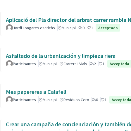
Aplicació del Pla director del arbrat carrer rambla 
Jordi Longares escrichs
Municipi
0
1
Acceptada
Asfaltado de la urbanización y limpieza riera
Participantes
Municipi
Carrers i Vials
2
1
Acceptada
Mes papereres a Calafell
Participantes
Municipi
Residuos Cero
0
1
Acceptad
Crear una campaña de concienciación y también de