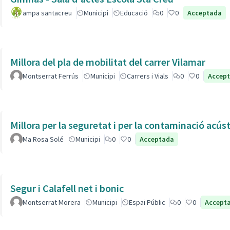
ampa santacreu
Municipi
Educació
0
0
Acceptada
Millora del pla de mobilitat del carrer Vilamar
Montserrat Ferrús
Municipi
Carrers i Vials
0
0
Accep
Millora per la seguretat i per la contaminació acús
Ma Rosa Solé
Municipi
0
0
Acceptada
Segur i Calafell net i bonic
Montserrat Morera
Municipi
Espai Públic
0
0
Accept