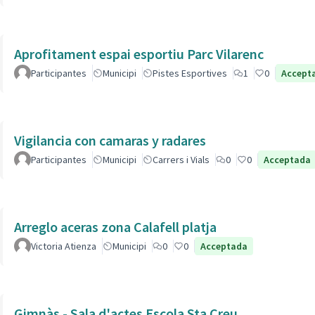
Aprofitament espai esportiu Parc Vilarenc
Participantes
Municipi
Pistes Esportives
1
0
Accept
Vigilancia con camaras y radares
Participantes
Municipi
Carrers i Vials
0
0
Acceptada
Arreglo aceras zona Calafell platja
Victoria Atienza
Municipi
0
0
Acceptada
Gimnàs - Sala d'actes Escola Sta Creu