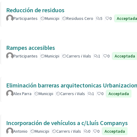
Reducción de residuos
Participantes
Municipi
Residuos Cero
5
0
Acceptad
Rampes accesibles
Participantes
Municipi
Carrers i Vials
1
0
Acceptada
Eliminación barreras arquitectonicas Urbanizacio
Alex Parra
Municipi
Carrers i Vials
1
0
Acceptada
Incorporación de vehículos a c/Lluís Companys
Antonio
Municipi
Carrers i Vials
0
0
Acceptada