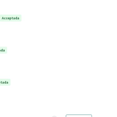
Acceptada
ada
ptada