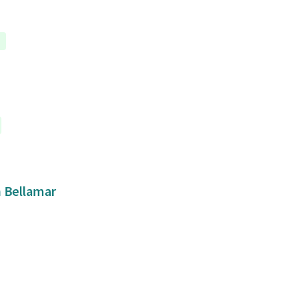
a
n Bellamar