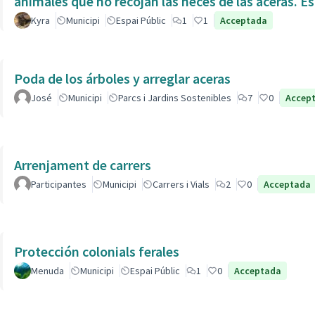
animales que no recojan las heces de las aceras. Es
Kyra
Municipi
Espai Públic
1
1
Acceptada
Poda de los árboles y arreglar aceras
José
Municipi
Parcs i Jardins Sostenibles
7
0
Accep
Arrenjament de carrers
Participantes
Municipi
Carrers i Vials
2
0
Acceptada
Protección colonials ferales
Menuda
Municipi
Espai Públic
1
0
Acceptada