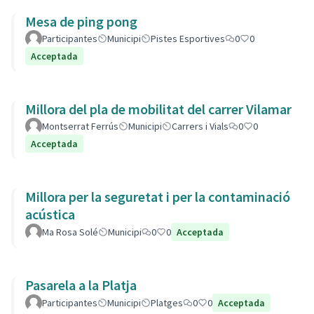
Mesa de ping pong
Participantes
Municipi
Pistes Esportives
0
0
Acceptada
Millora del pla de mobilitat del carrer Vilamar
Montserrat Ferrús
Municipi
Carrers i Vials
0
0
Acceptada
Millora per la seguretat i per la contaminació
acústica
Ma Rosa Solé
Municipi
0
0
Acceptada
Pasarela a la Platja
Participantes
Municipi
Platges
0
0
Acceptada