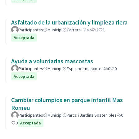
Asfaltado de la urbanización y limpieza riera
Participantes
Municipi
Carrers i Vials
2
1
Acceptada
Ayuda a voluntarias mascostas
Participantes
Municipi
Espai per mascotes
0
0
Acceptada
Cambiar columpios en parque infantil Mas
Romeu
Participantes
Municipi
Parcs i Jardins Sostenibles
0
0
Acceptada