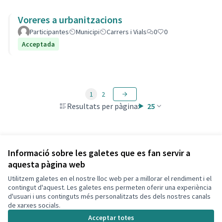
Voreres a urbanitzacions
Participantes
Municipi
Carrers i Vials
0
0
Acceptada
1
2
Resultats per pàgina:
25
Veure totes les propostes retirades
Informació sobre les galetes que es fan servir a
aquesta pàgina web
Utilitzem galetes en el nostre lloc web per a millorar el rendiment i el
Termes i condicions d'ús
contingut d'aquest. Les galetes ens permeten oferir una experiència
Configuració de les galetes
d'usuari i uns continguts més personalitzats des dels nostres canals
Decidim Calafell a X
Decidim Calafell a Facebook
Decidim Calafell a YouTube
Decidim Calafell a GitHub
de xarxes socials.
(Enllaç extern)
(Enllaç extern)
(Enllaç extern)
(Enllaç extern)
Acceptar totes