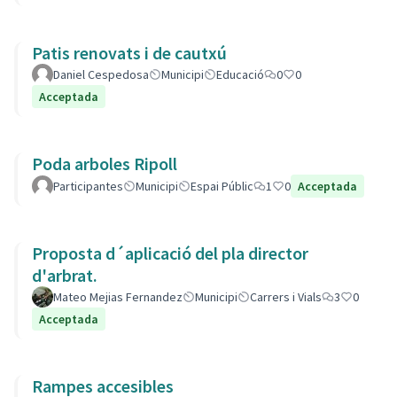
Patis renovats i de cautxú
Daniel Cespedosa
Municipi
Educació
0
0
Acceptada
Poda arboles Ripoll
Participantes
Municipi
Espai Públic
1
0
Acceptada
Proposta d´aplicació del pla director
d'arbrat.
Mateo Mejias Fernandez
Municipi
Carrers i Vials
3
0
Acceptada
Rampes accesibles