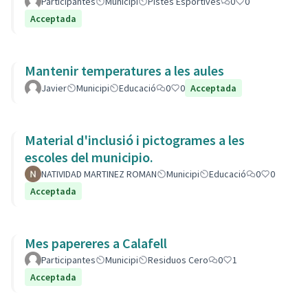
Participantes
Municipi
Pistes Esportives
0
0
Acceptada
Mantenir temperatures a les aules
Javier
Municipi
Educació
0
0
Acceptada
Material d'inclusió i pictogrames a les
escoles del municipio.
NATIVIDAD MARTINEZ ROMAN
Municipi
Educació
0
0
Acceptada
Mes papereres a Calafell
Participantes
Municipi
Residuos Cero
0
1
Acceptada