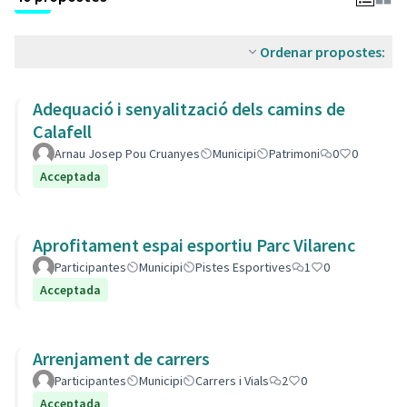
Ordenar propostes:
Adequació i senyalització dels camins de
Calafell
Arnau Josep Pou Cruanyes
Municipi
Patrimoni
0
0
Acceptada
Aprofitament espai esportiu Parc Vilarenc
Participantes
Municipi
Pistes Esportives
1
0
Acceptada
Arrenjament de carrers
Participantes
Municipi
Carrers i Vials
2
0
Acceptada