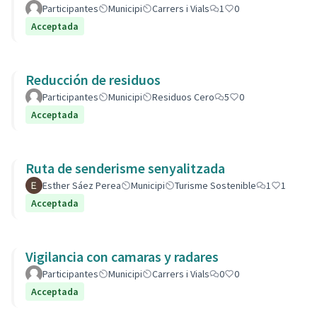
Participantes
Municipi
Carrers i Vials
1
0
Acceptada
Reducción de residuos
Participantes
Municipi
Residuos Cero
5
0
Acceptada
Ruta de senderisme senyalitzada
Esther Sáez Perea
Municipi
Turisme Sostenible
1
1
Acceptada
Vigilancia con camaras y radares
Participantes
Municipi
Carrers i Vials
0
0
Acceptada