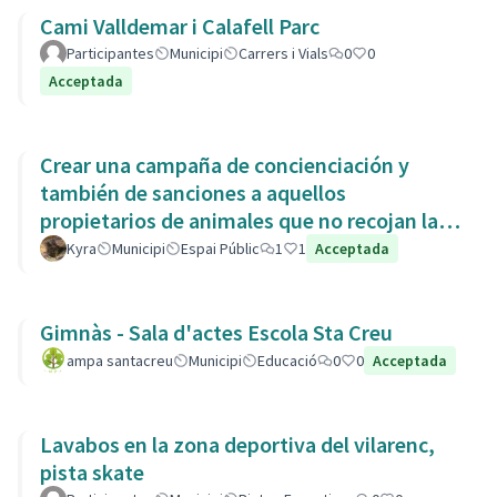
Cami Valldemar i Calafell Parc
Participantes
Municipi
Carrers i Vials
0
0
Acceptada
Crear una campaña de concienciación y
también de sanciones a aquellos
propietarios de animales que no recojan las
heces de las aceras. Es responsabili
Kyra
Municipi
Espai Públic
1
1
Acceptada
Gimnàs - Sala d'actes Escola Sta Creu
ampa santacreu
Municipi
Educació
0
0
Acceptada
Lavabos en la zona deportiva del vilarenc,
pista skate