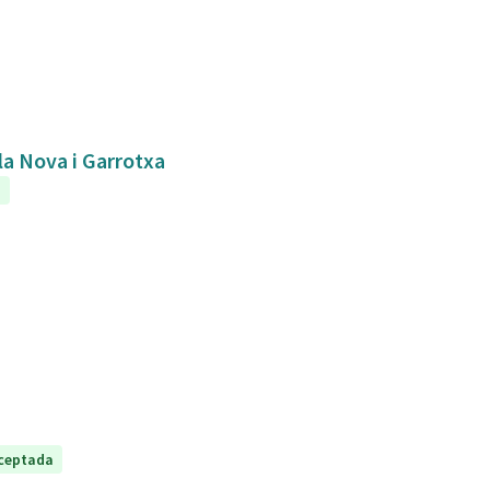
bla Nova i Garrotxa
a
ceptada