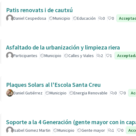
Patis renovats i de cautxú
Daniel Cespedosa
Municipio
Educación
0
0
Accepta
Asfaltado de la urbanización y limpieza riera
Participantes
Municipio
Calles y Viales
2
1
Acceptad
Plaques Solars al l'Escola Santa Creu
Daniel Gutiérrez
Municipio
Energia Renovable
0
0
Ac
Soporte a la 4 Generación (gente mayor con in 
Isabel Gomez Martin
Municipio
Gente mayor
1
0
Acc