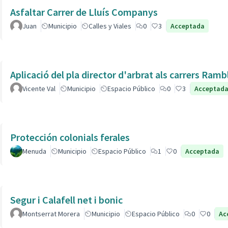
Asfaltar Carrer de Lluís Companys
Juan
Municipio
Calles y Viales
0
3
Acceptada
Aplicació del pla director d'arbrat als carrers Ram
Vicente Val
Municipio
Espacio Público
0
3
Acceptad
Protección colonials ferales
Menuda
Municipio
Espacio Público
1
0
Acceptada
Segur i Calafell net i bonic
Montserrat Morera
Municipio
Espacio Público
0
0
Ac