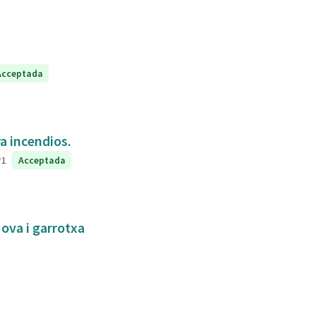
Acceptada
a incendios.
1
Acceptada
Nova i garrotxa