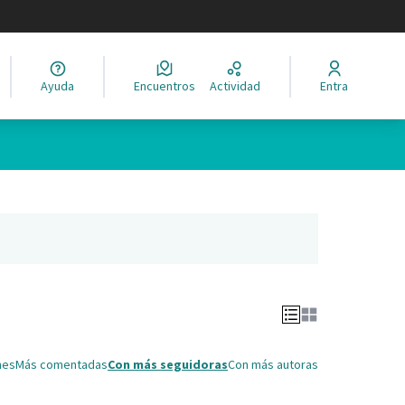
legir el idioma
Ayuda
Encuentros
Actividad
Entra
Leaflet
|
©
HERE maps
ina como puntos en el mapa. El elemento se puede utilizar con un 
ña nueva)
nes
Más comentadas
Con más seguidoras
Con más autoras