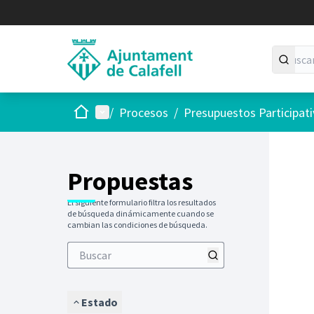
Inicio
Menú principal
/
Procesos
/
Presupuestos Participat
Saltar
El siguie
+
−
Propuestas
El siguiente formulario filtra los resultados
de búsqueda dinámicamente cuando se
cambian las condiciones de búsqueda.
Estado