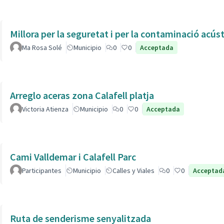
Millora per la seguretat i per la contaminació acús
Ma Rosa Solé
Municipio
0
0
Acceptada
Arreglo aceras zona Calafell platja
Victoria Atienza
Municipio
0
0
Acceptada
Cami Valldemar i Calafell Parc
Participantes
Municipio
Calles y Viales
0
0
Acceptad
Ruta de senderisme senyalitzada