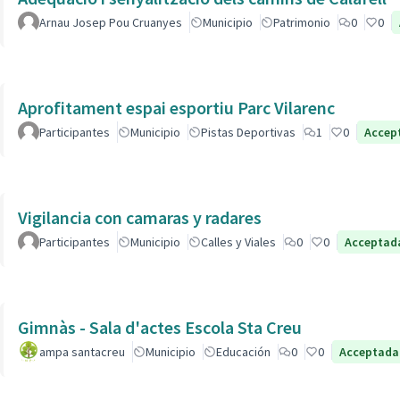
Arnau Josep Pou Cruanyes
Municipio
Patrimonio
0
0
Aprofitament espai esportiu Parc Vilarenc
Participantes
Municipio
Pistas Deportivas
1
0
Accep
Vigilancia con camaras y radares
Participantes
Municipio
Calles y Viales
0
0
Acceptad
Gimnàs - Sala d'actes Escola Sta Creu
ampa santacreu
Municipio
Educación
0
0
Acceptada