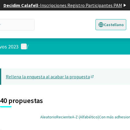
Decidim Calafell
-
Inscripciones Registro Participantes PAM
Castellano
Triar la llengua
E
Menú de usuario
ivos 2023
/
 el mapa
nte elemento es un mapa que presenta los componentes de esta pág
Rellena la enquesta al acabar la propuesta
(Abrir en una pesta
40 propuestas
Aleatorio
Reciente
A-Z (Alfabético)
Con más adhesio