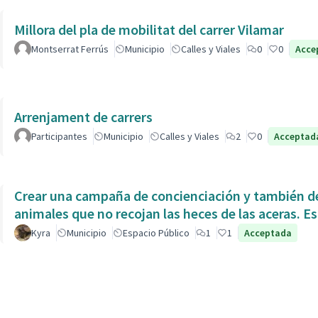
Millora del pla de mobilitat del carrer Vilamar
Montserrat Ferrús
Municipio
Calles y Viales
0
0
Acce
Arrenjament de carrers
Participantes
Municipio
Calles y Viales
2
0
Acceptad
Crear una campaña de concienciación y también de
animales que no recojan las heces de las aceras. Es
Kyra
Municipio
Espacio Público
1
1
Acceptada