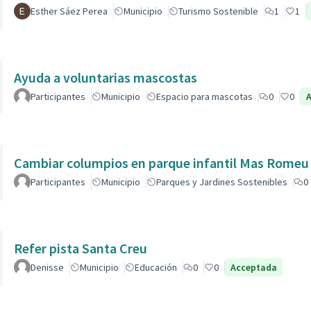
Esther Sáez Perea
Municipio
Turismo Sostenible
1
1
Ayuda a voluntarias mascostas
Participantes
Municipio
Espacio para mascotas
0
0
Cambiar columpios en parque infantil Mas Romeu
Participantes
Municipio
Parques y Jardines Sostenibles
0
Refer pista Santa Creu
Denisse
Municipio
Educación
0
0
Acceptada