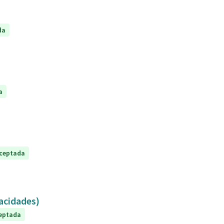
da
a
ceptada
capacidades)
eptada