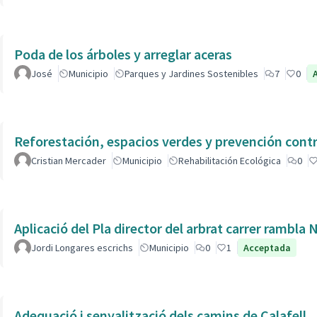
Poda de los árboles y arreglar aceras
José
Municipio
Parques y Jardines Sostenibles
7
0
Reforestación, espacios verdes y prevención contr
Cristian Mercader
Municipio
Rehabilitación Ecológica
0
Aplicació del Pla director del arbrat carrer rambla 
Jordi Longares escrichs
Municipio
0
1
Acceptada
Adequació i senyalització dels camins de Calafell