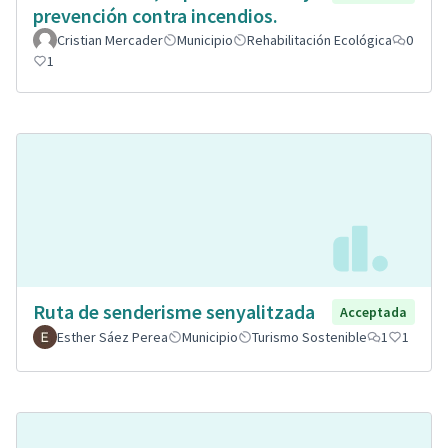
prevención contra incendios.
Cristian Mercader
Municipio
Rehabilitación Ecológica
0
1
Ruta de senderisme senyalitzada
Acceptada
Esther Sáez Perea
Municipio
Turismo Sostenible
1
1