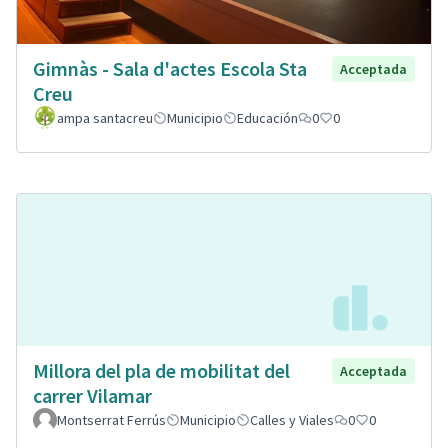
Gimnàs - Sala d'actes Escola Sta
Acceptada
Creu
ampa santacreu
Municipio
Educación
0
0
Millora del pla de mobilitat del
Acceptada
carrer Vilamar
Montserrat Ferrús
Municipio
Calles y Viales
0
0