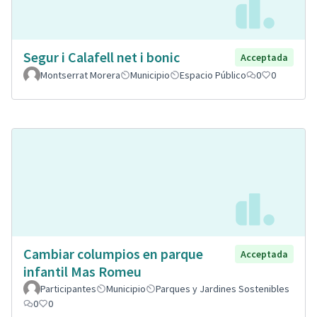
Segur i Calafell net i bonic
Acceptada
Montserrat Morera
Municipio
Espacio Público
0
0
Cambiar columpios en parque
Acceptada
infantil Mas Romeu
Participantes
Municipio
Parques y Jardines Sostenibles
0
0