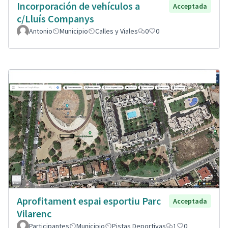
Incorporación de vehículos a
Acceptada
c/Lluís Companys
Antonio
Municipio
Calles y Viales
0
0
Aprofitament espai esportiu Parc
Acceptada
Vilarenc
Participantes
Municipio
Pistas Deportivas
1
0