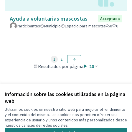
Ayuda a voluntarias mascostas
Acceptada
Participantes
Municipio
Espacio para mascotas
0
0
1
2
Resultados por página:
20
Ver todas las propuestas retiradas
Información sobre las cookies utilizadas en la página
web
Utilizamos cookies en nuestro sitio web para mejorar el rendimiento
Términos y condiciones de uso
y el contenido del mismo. Las cookies nos permiten ofrecer una
Configuración de cookies
experiencia de usuario y unos contenidos más personalizados desde
Decidim Calafell en X
Decidim Calafell en Facebook
Decidim Calafell en YouTube
Decidim Calafell en GitHub
nuestros canales de redes sociales.
(Enlace externo)
(Enlace externo)
(Enlace externo)
(Enlace externo)