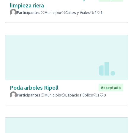
limpieza riera
Participantes
Municipio
Calles y Viales
2
1
Poda arboles Ripoll
Acceptada
Participantes
Municipio
Espacio Público
1
0