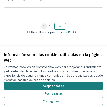
1
2
Resultados por página:
25
Ver todas las propuestas retiradas
Información sobre las cookies utilizadas en la página
web
Utilizamos cookies en nuestro sitio web para mejorar el rendimiento
Términos y condiciones de uso
y el contenido del mismo. Las cookies nos permiten ofrecer una
Configuración de cookies
experiencia de usuario y unos contenidos más personalizados desde
Decidim Calafell en X
Decidim Calafell en Facebook
Decidim Calafell en YouTube
Decidim Calafell en GitHub
nuestros canales de redes sociales.
(Enlace externo)
(Enlace externo)
(Enlace externo)
(Enlace externo)
Aceptar todas
Rechazarlas
Con licenci
(Enlace exte
Configuración
(Enlace externo)
Web creada con
software libre
.
(Enlace externo)