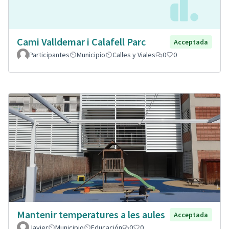
Cami Valldemar i Calafell Parc
Acceptada
Participantes
Municipio
Calles y Viales
0
0
Mantenir temperatures a les aules
Acceptada
Javier
Municipio
Educación
0
0