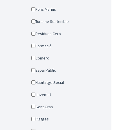
Fons Marins
Turisme Sostenible
Residuos Cero
Formació
Comerç
Espai Públic
Habitatge Social
Joventut
Gent Gran
Platges