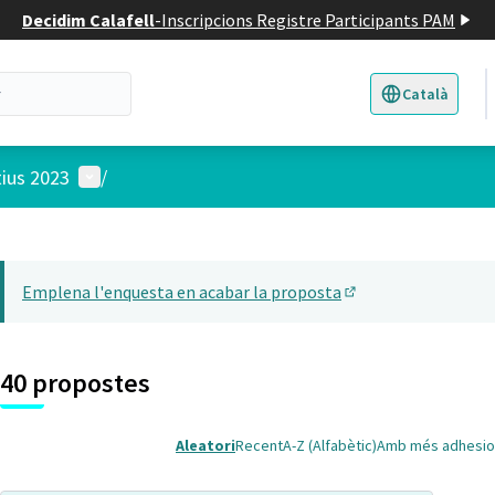
Decidim Calafell
-
Inscripcions Registre Participants PAM
Català
Triar la llengua
E
Menú d'usuari
tius 2023
/
 el mapa
22
t element és un mapa que presenta els components d'aquesta pàgina
Emplena l'enquesta en acabar la proposta
(Obrir en una pesta
40 propostes
Aleatori
Recent
A-Z (Alfabètic)
Amb més adhesio