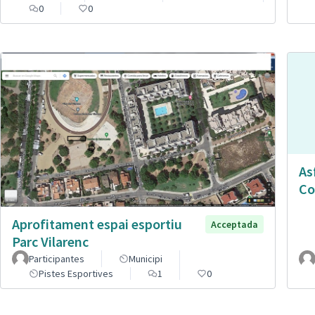
0
0
As
Co
Aprofitament espai esportiu
Acceptada
Parc Vilarenc
Participantes
Municipi
Pistes Esportives
1
0