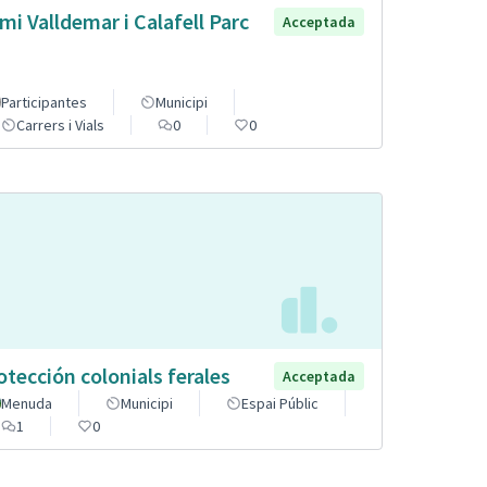
mi Valldemar i Calafell Parc
Acceptada
Participantes
Municipi
Carrers i Vials
0
0
otección colonials ferales
Acceptada
Menuda
Municipi
Espai Públic
1
0