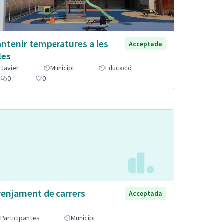
ntenir temperatures a les
Acceptada
les
Javier
Municipi
Educació
0
0
renjament de carrers
Acceptada
Participantes
Municipi