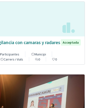
gilancia con camaras y radares
Acceptada
Participantes
Municipi
Carrers i Vials
0
0