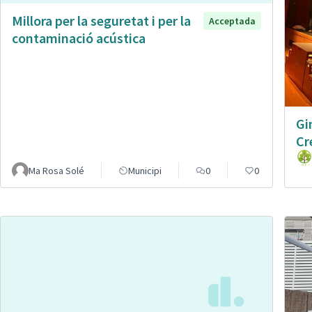
Millora per la seguretat i per la
Acceptada
contaminació acústica
Gi
Cr
Ma Rosa Solé
Municipi
0
0