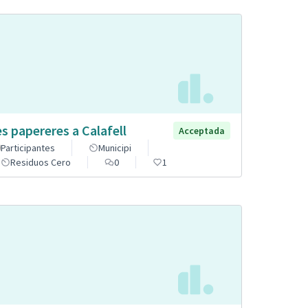
s papereres a Calafell
Acceptada
Participantes
Municipi
Residuos Cero
0
1