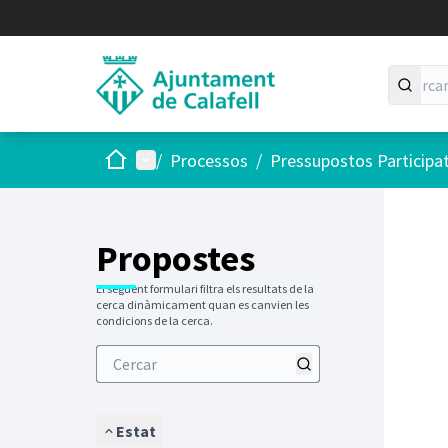
Inici
Menú principal
/
Processos
/
Pressupostos Participa
Saltar
El següen
+
−
Propostes
El següent formulari filtra els resultats de la
cerca dinàmicament quan es canvien les
condicions de la cerca.
Estat