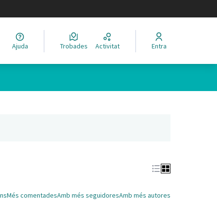
legir el idioma
Ajuda
Trobades
Activitat
Entra
Leaflet
|
©
HERE maps
 com a punts al mapa. L'element es pot fer servir amb un lector 
nya nova)
ns
Més comentades
Amb més seguidores
Amb més autores