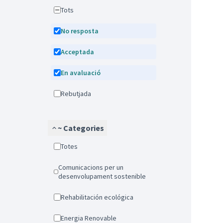
Tots
No resposta
Acceptada
En avaluació
Rebutjada
~ Categories
Totes
Comunicacions per un
desenvolupament sostenible
Rehabilitación ecológica
Energia Renovable