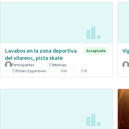
Lavabos en la zona deportiva
Vi
Acceptada
del vilarenc, pista skate
Participantes
Municipi
Pistes Esportives
0
0