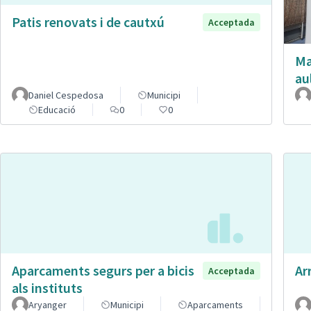
Patis renovats i de cautxú
Acceptada
Ma
au
Daniel Cespedosa
Municipi
Educació
0
0
Aparcaments segurs per a bicis
Ar
Acceptada
als instituts
Aryanger
Municipi
Aparcaments