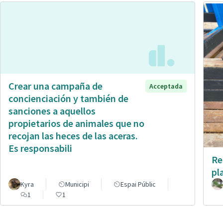
Crear una campaña de
Acceptada
concienciación y también de
sanciones a aquellos
propietarios de animales que no
recojan las heces de las aceras.
Es responsabili
Re
pl
Kyra
Municipi
Espai Públic
1
1