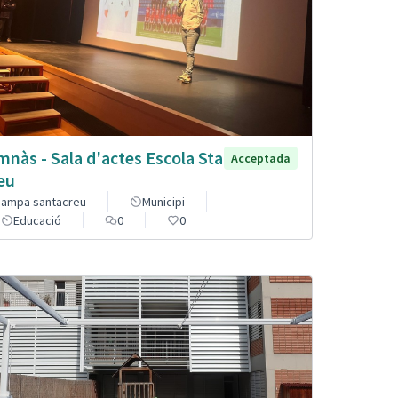
mnàs - Sala d'actes Escola Sta
Acceptada
eu
ampa santacreu
Municipi
Educació
0
0