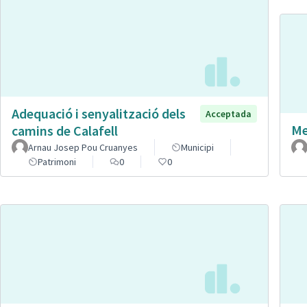
Adequació i senyalització dels
Acceptada
Me
camins de Calafell
Arnau Josep Pou Cruanyes
Municipi
Patrimoni
0
0