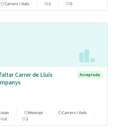
Carrers i Vials
2
0
faltar Carrer de Lluís
Acceptada
mpanys
Juan
Municipi
Carrers i Vials
0
3