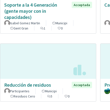
Soporte a la 4 Generación
Ca
Acceptada
(gente mayor con in
capacidades)
Isabel Gomez Martin
Municipi
Gent Gran
1
0
Reducción de residuos
Pr
Acceptada
Participantes
Municipi
Residuos Cero
5
0