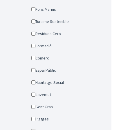
Fons Marins
Turisme Sostenible
Residuos Cero
Formació
Comerç
Espai Públic
Habitatge Social
Joventut
Gent Gran
Platges