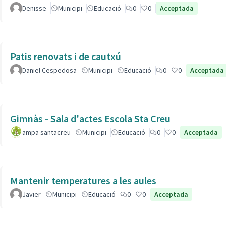
Denisse
Municipi
Educació
0
0
Acceptada
Patis renovats i de cautxú
Daniel Cespedosa
Municipi
Educació
0
0
Acceptada
Gimnàs - Sala d'actes Escola Sta Creu
ampa santacreu
Municipi
Educació
0
0
Acceptada
Mantenir temperatures a les aules
Javier
Municipi
Educació
0
0
Acceptada