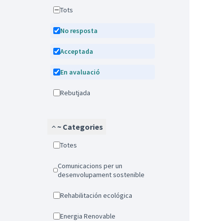
Tots
No resposta
Acceptada
En avaluació
Rebutjada
~ Categories
Totes
Comunicacions per un
desenvolupament sostenible
Rehabilitación ecológica
Energia Renovable