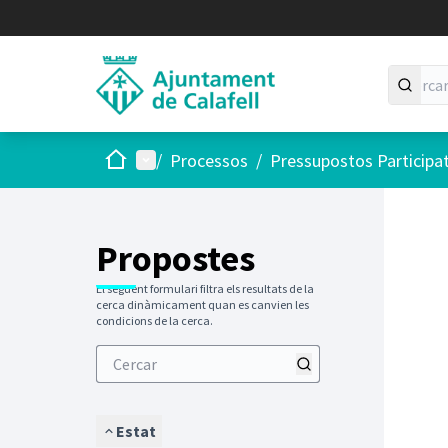
Inici
Menú principal
/
Processos
/
Pressupostos Participa
Saltar
El següen
+
−
Propostes
El següent formulari filtra els resultats de la
cerca dinàmicament quan es canvien les
condicions de la cerca.
Estat