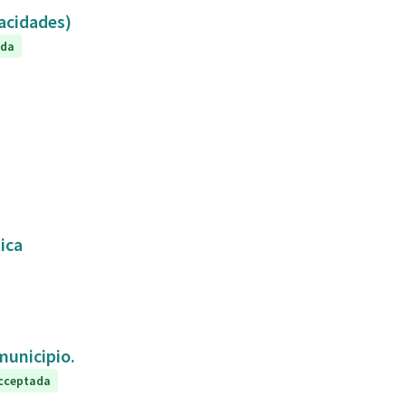
capacidades)
ada
tica
 municipio.
cceptada