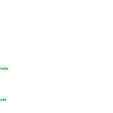
ptada
tada