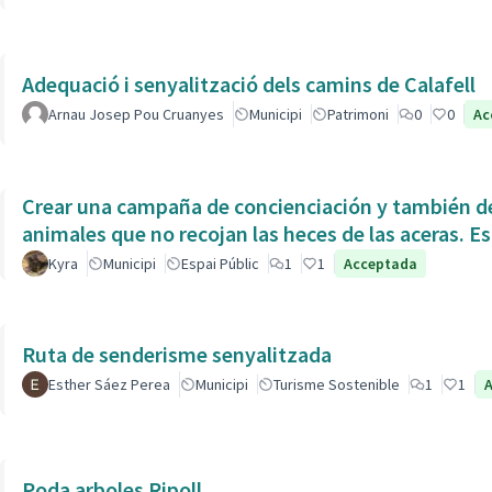
Adequació i senyalització dels camins de Calafell
Arnau Josep Pou Cruanyes
Municipi
Patrimoni
0
0
Ac
Crear una campaña de concienciación y también de
animales que no recojan las heces de las aceras. Es
Kyra
Municipi
Espai Públic
1
1
Acceptada
Ruta de senderisme senyalitzada
Esther Sáez Perea
Municipi
Turisme Sostenible
1
1
Poda arboles Ripoll