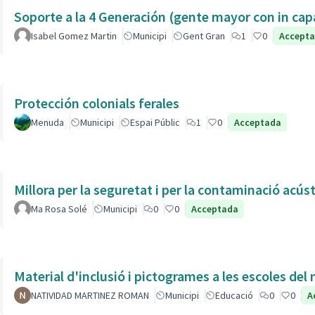
Soporte a la 4 Generación (gente mayor con in 
Isabel Gomez Martin
Municipi
Gent Gran
1
0
Accept
Protección colonials ferales
Menuda
Municipi
Espai Públic
1
0
Acceptada
Millora per la seguretat i per la contaminació acús
Ma Rosa Solé
Municipi
0
0
Acceptada
Material d'inclusió i pictogrames a les escoles del
NATIVIDAD MARTINEZ ROMAN
Municipi
Educació
0
0
A