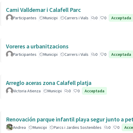
Cami Valldemar i Calafell Parc
Participantes
Municipi
Carrers i Vials
0
0
Acceptada
Voreres a urbanitzacions
Participantes
Municipi
Carrers i Vials
0
0
Acceptada
Arreglo aceras zona Calafell platja
Victoria Atienza
Municipi
0
0
Acceptada
Renovación parque infantil playa segur junto a pe
Andrea
Municipi
Parcs i Jardins Sostenibles
0
0
Acc