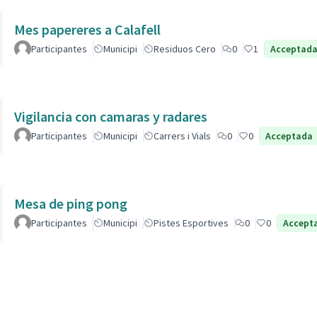
Mes papereres a Calafell
Participantes
Municipi
Residuos Cero
0
1
Acceptad
Vigilancia con camaras y radares
Participantes
Municipi
Carrers i Vials
0
0
Acceptada
Mesa de ping pong
Participantes
Municipi
Pistes Esportives
0
0
Accept