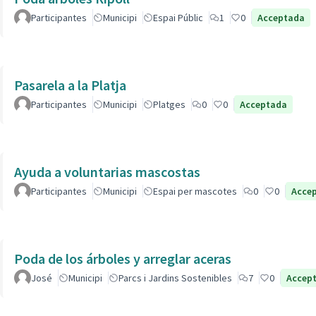
Participantes
Municipi
Espai Públic
1
0
Acceptada
Pasarela a la Platja
Participantes
Municipi
Platges
0
0
Acceptada
Ayuda a voluntarias mascostas
Participantes
Municipi
Espai per mascotes
0
0
Acce
Poda de los árboles y arreglar aceras
José
Municipi
Parcs i Jardins Sostenibles
7
0
Accep