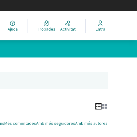
legir el idioma
Ajuda
Trobades
Activitat
Entra
Leaflet
|
©
HERE maps
 com a punts al mapa. L'element es pot fer servir amb un lector 
nya nova)
ns
Més comentades
Amb més seguidores
Amb més autores