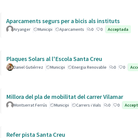
Aparcaments segurs per a bicis als instituts
Aryanger
Municipi
Aparcaments
0
0
Acceptada
Plaques Solars al l'Escola Santa Creu
Daniel Gutiérrez
Municipi
Energia Renovable
0
0
Acc
Millora del pla de mobilitat del carrer Vilamar
Montserrat Ferrús
Municipi
Carrers i Vials
0
0
Accep
Refer pista Santa Creu