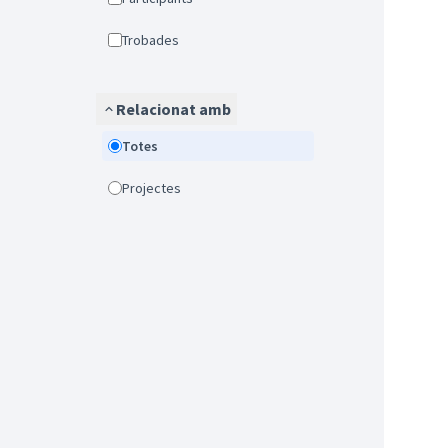
Trobades
Relacionat amb
Totes
Projectes