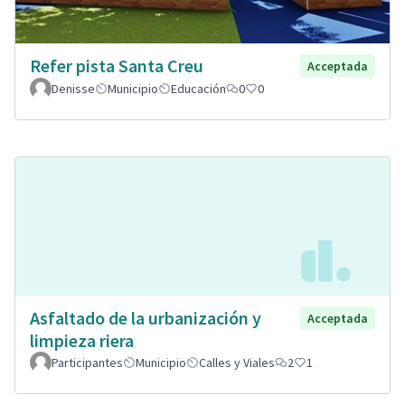
Refer pista Santa Creu
Acceptada
Denisse
Municipio
Educación
0
0
Asfaltado de la urbanización y
Acceptada
limpieza riera
Participantes
Municipio
Calles y Viales
2
1