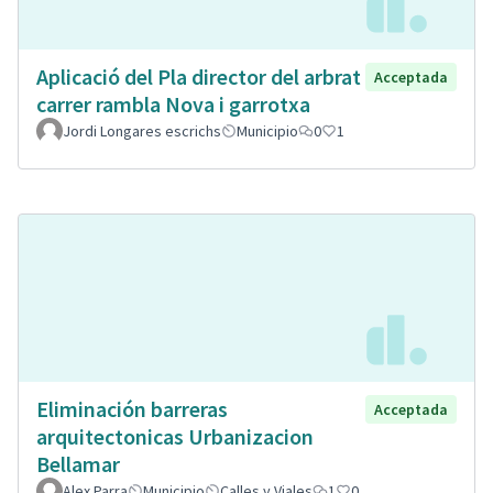
Aplicació del Pla director del arbrat
Acceptada
carrer rambla Nova i garrotxa
Jordi Longares escrichs
Municipio
0
1
Eliminación barreras
Acceptada
arquitectonicas Urbanizacion
Bellamar
Alex Parra
Municipio
Calles y Viales
1
0