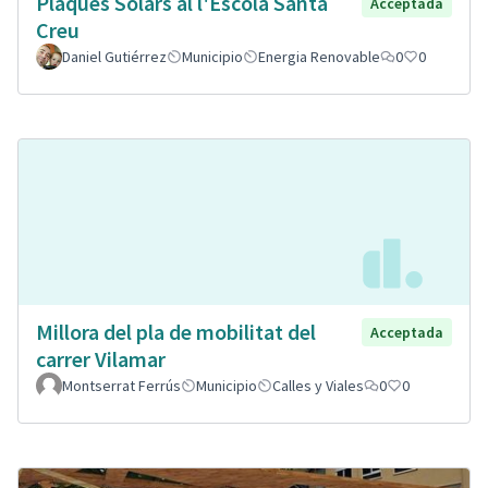
Plaques Solars al l'Escola Santa
Acceptada
Creu
Daniel Gutiérrez
Municipio
Energia Renovable
0
0
Millora del pla de mobilitat del
Acceptada
carrer Vilamar
Montserrat Ferrús
Municipio
Calles y Viales
0
0