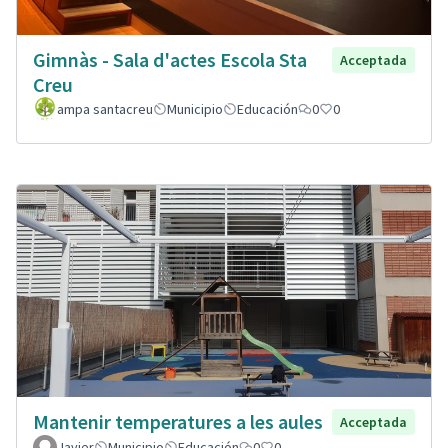
Gimnàs - Sala d'actes Escola Sta
Acceptada
Creu
ampa santacreu
Municipio
Educación
0
0
Mantenir temperatures a les aules
Acceptada
Javier
Municipio
Educación
0
0