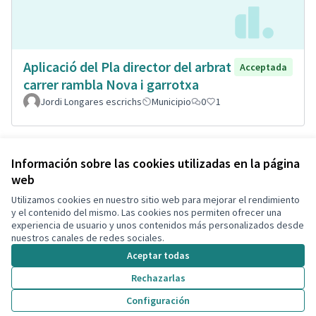
Aplicació del Pla director del arbrat
Acceptada
carrer rambla Nova i garrotxa
Jordi Longares escrichs
Municipio
0
1
Ver todas las propuestas retiradas
Información sobre las cookies utilizadas en la página
web
Utilizamos cookies en nuestro sitio web para mejorar el rendimiento
Términos y condiciones de uso
y el contenido del mismo. Las cookies nos permiten ofrecer una
Configuración de cookies
experiencia de usuario y unos contenidos más personalizados desde
Decidim Calafell en X
Decidim Calafell en Facebook
Decidim Calafell en YouTube
Decidim Calafell en GitHub
nuestros canales de redes sociales.
(Enlace externo)
(Enlace externo)
(Enlace externo)
(Enlace externo)
Aceptar todas
Rechazarlas
Con licenci
(Enlace exte
Configuración
(Enlace externo)
Web creada con
software libre
.