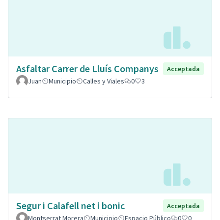
Asfaltar Carrer de Lluís Companys
Acceptada
Juan
Municipio
Calles y Viales
0
3
Segur i Calafell net i bonic
Acceptada
Montserrat Morera
Municipio
Espacio Público
0
0