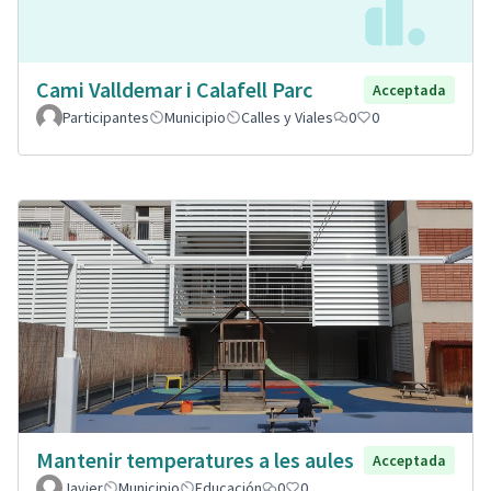
Cami Valldemar i Calafell Parc
Acceptada
Participantes
Municipio
Calles y Viales
0
0
Mantenir temperatures a les aules
Acceptada
Javier
Municipio
Educación
0
0