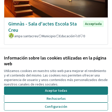
Gimnàs - Sala d'actes Escola Sta
Acceptada
Creu
ampa santacreu
Municipio
Educación
0
0
Ver todas las propuestas retiradas
Información sobre las cookies utilizadas en la página
web
Utilizamos cookies en nuestro sitio web para mejorar el rendimiento
Términos y condiciones de uso
y el contenido del mismo. Las cookies nos permiten ofrecer una
Configuración de cookies
experiencia de usuario y unos contenidos más personalizados desde
Decidim Calafell en X
Decidim Calafell en Facebook
Decidim Calafell en YouTube
Decidim Calafell en GitHub
nuestros canales de redes sociales.
(Enlace externo)
(Enlace externo)
(Enlace externo)
(Enlace externo)
Aceptar todas
Rechazarlas
Con licenci
(Enlace exte
Configuración
(Enlace externo)
Web creada con
software libre
.