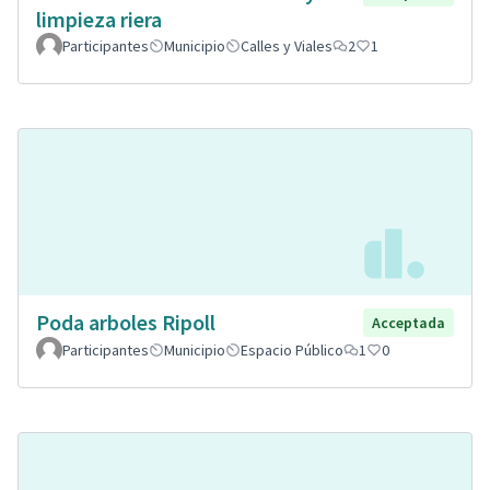
limpieza riera
Participantes
Municipio
Calles y Viales
2
1
Poda arboles Ripoll
Acceptada
Participantes
Municipio
Espacio Público
1
0