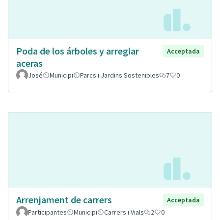
Poda de los árboles y arreglar
Acceptada
aceras
José
Municipi
Parcs i Jardins Sostenibles
7
0
Arrenjament de carrers
Acceptada
Participantes
Municipi
Carrers i Vials
2
0