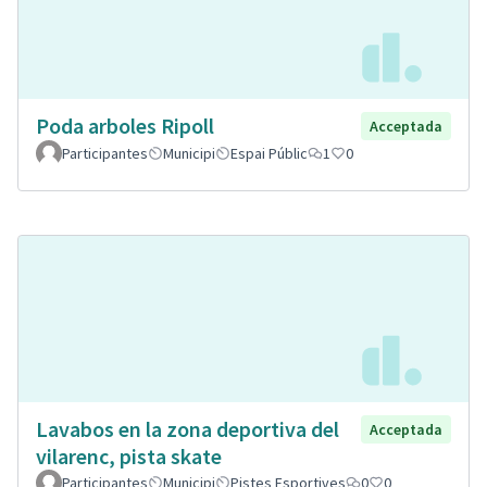
Poda arboles Ripoll
Acceptada
Participantes
Municipi
Espai Públic
1
0
Lavabos en la zona deportiva del
Acceptada
vilarenc, pista skate
Participantes
Municipi
Pistes Esportives
0
0