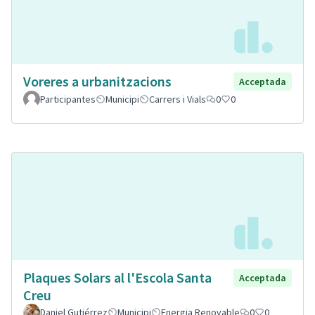
Voreres a urbanitzacions
Acceptada
Participantes
Municipi
Carrers i Vials
0
0
Plaques Solars al l'Escola Santa
Acceptada
Creu
Daniel Gutiérrez
Municipi
Energia Renovable
0
0