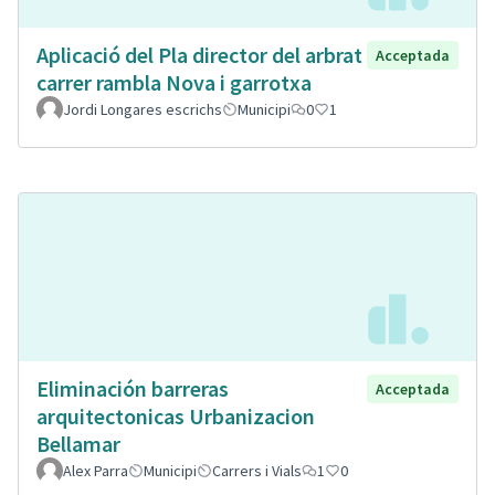
Aplicació del Pla director del arbrat
Acceptada
carrer rambla Nova i garrotxa
Jordi Longares escrichs
Municipi
0
1
Eliminación barreras
Acceptada
arquitectonicas Urbanizacion
Bellamar
Alex Parra
Municipi
Carrers i Vials
1
0