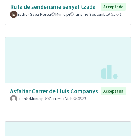
Ruta de senderisme senyalitzada
Acceptada
Esther Sáez Perea
Municipi
Turisme Sostenible
1
1
Asfaltar Carrer de Lluís Companys
Acceptada
Juan
Municipi
Carrers i Vials
0
3