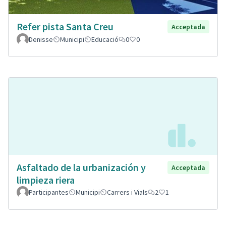
Refer pista Santa Creu
Acceptada
Denisse
Municipi
Educació
0
0
Asfaltado de la urbanización y
Acceptada
limpieza riera
Participantes
Municipi
Carrers i Vials
2
1