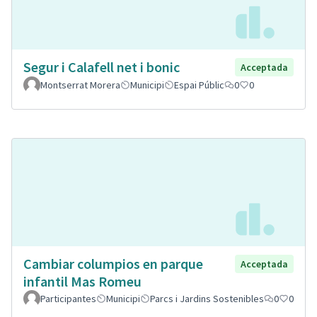
Segur i Calafell net i bonic
Acceptada
Montserrat Morera
Municipi
Espai Públic
0
0
Cambiar columpios en parque
Acceptada
infantil Mas Romeu
Participantes
Municipi
Parcs i Jardins Sostenibles
0
0