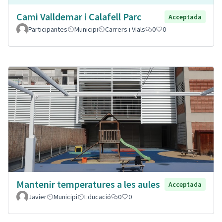
Cami Valldemar i Calafell Parc
Acceptada
Participantes
Municipi
Carrers i Vials
0
0
Mantenir temperatures a les aules
Acceptada
Javier
Municipi
Educació
0
0