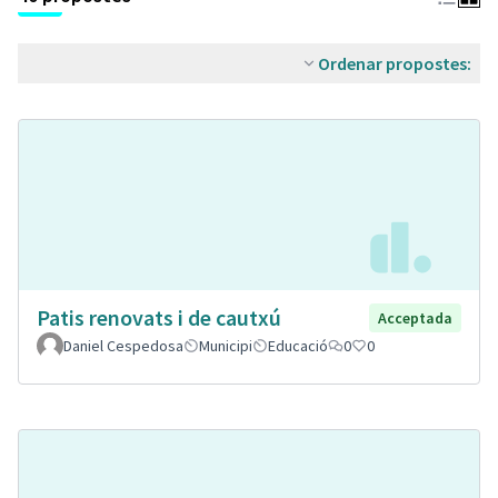
Ordenar propostes:
Patis renovats i de cautxú
Acceptada
Daniel Cespedosa
Municipi
Educació
0
0