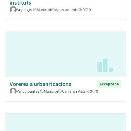
instituts
Aryanger
Municipi
Aparcaments
0
0
Voreres a urbanitzacions
Acceptada
Participantes
Municipi
Carrers i Vials
0
0