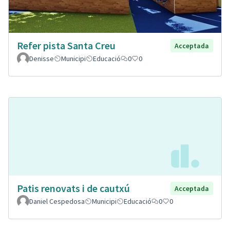
Refer pista Santa Creu
Acceptada
Denisse
Municipi
Educació
0
0
Patis renovats i de cautxú
Acceptada
Daniel Cespedosa
Municipi
Educació
0
0