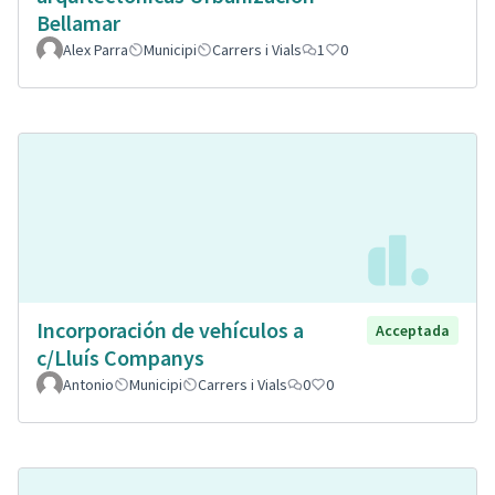
Bellamar
Alex Parra
Municipi
Carrers i Vials
1
0
Incorporación de vehículos a
Acceptada
c/Lluís Companys
Antonio
Municipi
Carrers i Vials
0
0