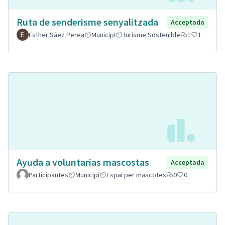
Ruta de senderisme senyalitzada
Acceptada
Esther Sáez Perea
Municipi
Turisme Sostenible
1
1
Ayuda a voluntarias mascostas
Acceptada
Participantes
Municipi
Espai per mascotes
0
0