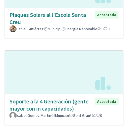
Plaques Solars al l'Escola Santa
Acceptada
Creu
Daniel Gutiérrez
Municipi
Energia Renovable
0
0
Soporte a la 4 Generación (gente
Acceptada
mayor con in capacidades)
Isabel Gomez Martin
Municipi
Gent Gran
1
0