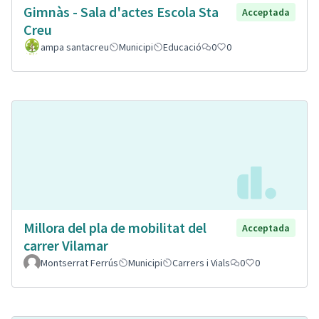
Gimnàs - Sala d'actes Escola Sta
Acceptada
Creu
ampa santacreu
Municipi
Educació
0
0
Millora del pla de mobilitat del
Acceptada
carrer Vilamar
Montserrat Ferrús
Municipi
Carrers i Vials
0
0