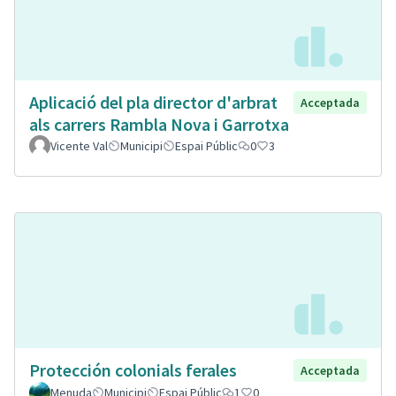
Aplicació del pla director d'arbrat
Acceptada
als carrers Rambla Nova i Garrotxa
Vicente Val
Municipi
Espai Públic
0
3
Protección colonials ferales
Acceptada
Menuda
Municipi
Espai Públic
1
0