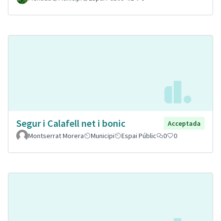
Segur i Calafell net i bonic
Acceptada
Montserrat Morera
Municipi
Espai Públic
0
0