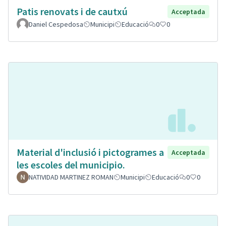
Patis renovats i de cautxú
Acceptada
Daniel Cespedosa
Municipi
Educació
0
0
Material d'inclusió i pictogrames a
Acceptada
les escoles del municipio.
NATIVIDAD MARTINEZ ROMAN
Municipi
Educació
0
0