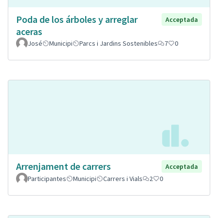
Poda de los árboles y arreglar
Acceptada
aceras
José
Municipi
Parcs i Jardins Sostenibles
7
0
Arrenjament de carrers
Acceptada
Participantes
Municipi
Carrers i Vials
2
0