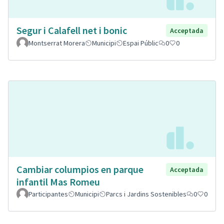
Segur i Calafell net i bonic
Acceptada
Montserrat Morera
Municipi
Espai Públic
0
0
Cambiar columpios en parque
Acceptada
infantil Mas Romeu
Participantes
Municipi
Parcs i Jardins Sostenibles
0
0