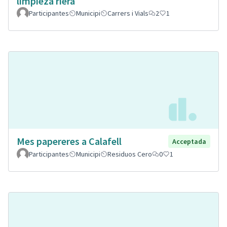
limpieza riera
Participantes
Municipi
Carrers i Vials
2
1
Mes papereres a Calafell
Acceptada
Participantes
Municipi
Residuos Cero
0
1