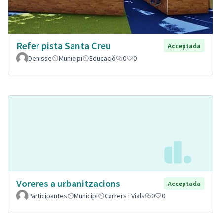
Refer pista Santa Creu
Acceptada
Denisse
Municipi
Educació
0
0
Voreres a urbanitzacions
Acceptada
Participantes
Municipi
Carrers i Vials
0
0