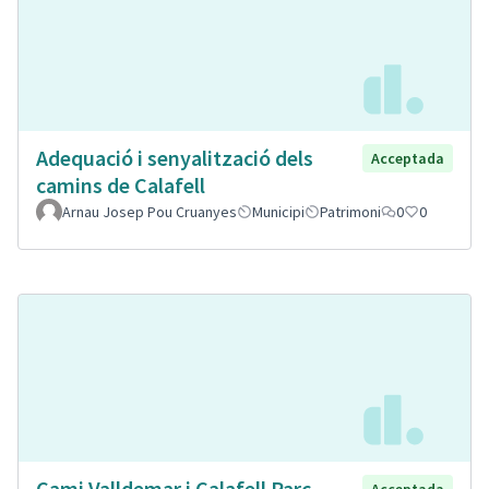
Adequació i senyalització dels
Acceptada
camins de Calafell
Arnau Josep Pou Cruanyes
Municipi
Patrimoni
0
0
Cami Valldemar i Calafell Parc
Acceptada