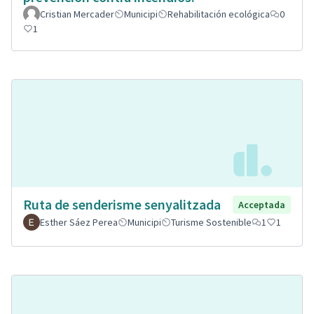
Cristian Mercader
Municipi
Rehabilitación ecológica
0
1
Ruta de senderisme senyalitzada
Acceptada
Esther Sáez Perea
Municipi
Turisme Sostenible
1
1