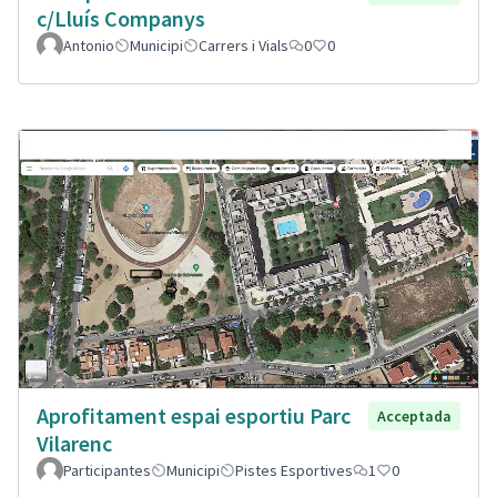
c/Lluís Companys
Antonio
Municipi
Carrers i Vials
0
0
Aprofitament espai esportiu Parc
Acceptada
Vilarenc
Participantes
Municipi
Pistes Esportives
1
0