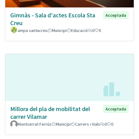
Gimnàs - Sala d'actes Escola Sta
Acceptada
Creu
ampa santacreu
Municipi
Educació
0
0
Millora del pla de mobilitat del
Acceptada
carrer Vilamar
Montserrat Ferrús
Municipi
Carrers i Vials
0
0