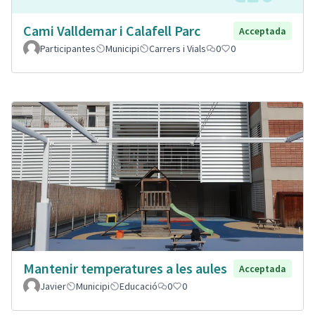
Cami Valldemar i Calafell Parc
Acceptada
Participantes
Municipi
Carrers i Vials
0
0
Mantenir temperatures a les aules
Acceptada
Javier
Municipi
Educació
0
0