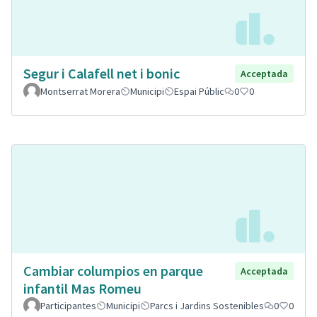
Segur i Calafell net i bonic
Acceptada
Montserrat Morera
Municipi
Espai Públic
0
0
Cambiar columpios en parque
Acceptada
infantil Mas Romeu
Participantes
Municipi
Parcs i Jardins Sostenibles
0
0