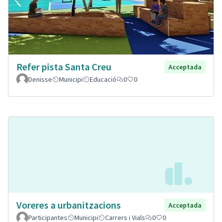
Refer pista Santa Creu
Acceptada
Denisse
Municipi
Educació
0
0
Voreres a urbanitzacions
Acceptada
Participantes
Municipi
Carrers i Vials
0
0