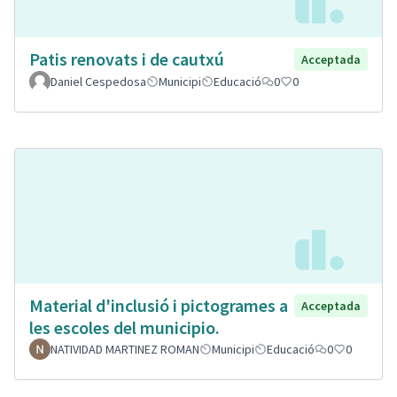
Patis renovats i de cautxú
Acceptada
Daniel Cespedosa
Municipi
Educació
0
0
Material d'inclusió i pictogrames a
Acceptada
les escoles del municipio.
NATIVIDAD MARTINEZ ROMAN
Municipi
Educació
0
0