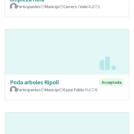
Participantes
Municipi
Carrers i Vials
2
1
Poda arboles Ripoll
Acceptada
Participantes
Municipi
Espai Públic
1
0