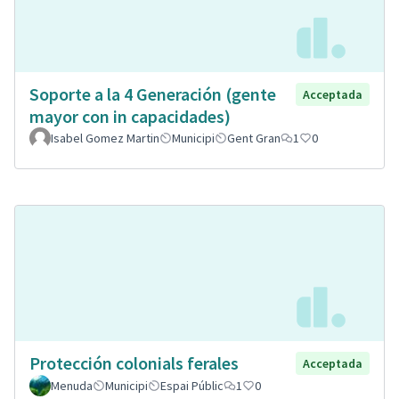
Soporte a la 4 Generación (gente
Acceptada
mayor con in capacidades)
Isabel Gomez Martin
Municipi
Gent Gran
1
0
Protección colonials ferales
Acceptada
Menuda
Municipi
Espai Públic
1
0