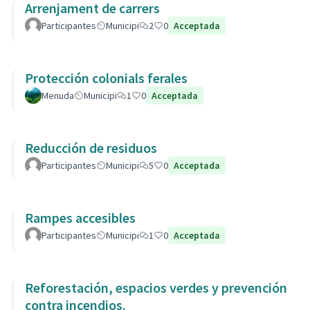
Arrenjament de carrers
Participantes
Municipi
2
0
Acceptada
Protección colonials ferales
Menuda
Municipi
1
0
Acceptada
Reducción de residuos
Participantes
Municipi
5
0
Acceptada
Rampes accesibles
Participantes
Municipi
1
0
Acceptada
Reforestación, espacios verdes y prevención
contra incendios.