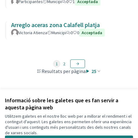
Participantes
Municipi
0
1
Acceptada
Arreglo aceras zona Calafell platja
Victoria Atienza
Municipi
0
0
Acceptada
1
2
Resultats per pàgina:
25
Veure totes les propostes retirades
Informació sobre les galetes que es fan servir a
aquesta pàgina web
Utilitzem galetes en el nostre lloc web per a millorar el rendiment i el
Termes i condicions d'ús
contingut d'aquest. Les galetes ens permeten oferir una experiència
Configuració de les galetes
d'usuari i uns continguts més personalitzats des dels nostres canals
Decidim Calafell a X
Decidim Calafell a Facebook
Decidim Calafell a YouTube
Decidim Calafell a GitHub
de xarxes socials.