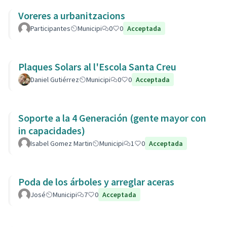
Voreres a urbanitzacions
Participantes
Municipi
0
0
Acceptada
Plaques Solars al l'Escola Santa Creu
Daniel Gutiérrez
Municipi
0
0
Acceptada
Soporte a la 4 Generación (gente mayor con
in capacidades)
Isabel Gomez Martin
Municipi
1
0
Acceptada
Poda de los árboles y arreglar aceras
José
Municipi
7
0
Acceptada