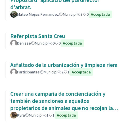
d'arbrat.
Mateo Mejias Fernandez
Municipi
3
0
Acceptada
Refer pista Santa Creu
Denisse
Municipi
0
0
Acceptada
Asfaltado de la urbanización y limpieza riera
Participantes
Municipi
2
1
Acceptada
Crear una campaña de concienciación y
también de sanciones a aquellos
propietarios de animales que no recojan las
heces de las aceras. Es responsabili
Kyra
Municipi
1
1
Acceptada