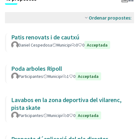
Ordenar propostes:
Patis renovats i de cautxú
Daniel Cespedosa
Municipi
0
0
Acceptada
Poda arboles Ripoll
Participantes
Municipi
1
0
Acceptada
Lavabos en la zona deportiva del vilarenc,
pista skate
Participantes
Municipi
0
0
Acceptada
Proposta d´aplicació del pla director