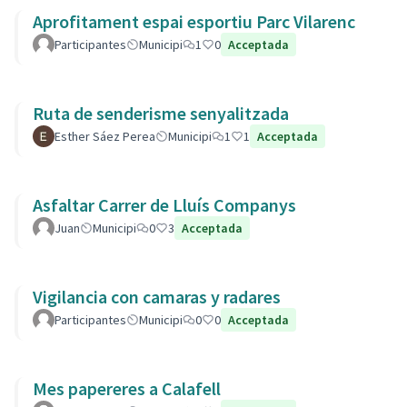
Aprofitament espai esportiu Parc Vilarenc
Participantes
Municipi
1
0
Acceptada
Ruta de senderisme senyalitzada
Esther Sáez Perea
Municipi
1
1
Acceptada
Asfaltar Carrer de Lluís Companys
Juan
Municipi
0
3
Acceptada
Vigilancia con camaras y radares
Participantes
Municipi
0
0
Acceptada
Mes papereres a Calafell