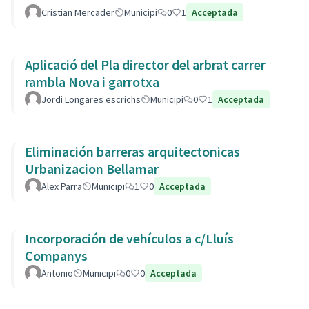
Cristian Mercader
Municipi
0
1
Acceptada
Aplicació del Pla director del arbrat carrer
rambla Nova i garrotxa
Jordi Longares escrichs
Municipi
0
1
Acceptada
Eliminación barreras arquitectonicas
Urbanizacion Bellamar
Alex Parra
Municipi
1
0
Acceptada
Incorporación de vehículos a c/Lluís
Companys
Antonio
Municipi
0
0
Acceptada