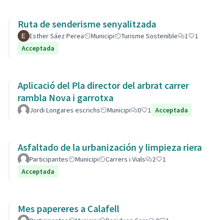
Ruta de senderisme senyalitzada
Esther Sáez Perea
Municipi
Turisme Sostenible
1
1
Acceptada
Aplicació del Pla director del arbrat carrer
rambla Nova i garrotxa
Jordi Longares escrichs
Municipi
0
1
Acceptada
Asfaltado de la urbanización y limpieza riera
Participantes
Municipi
Carrers i Vials
2
1
Acceptada
Mes papereres a Calafell