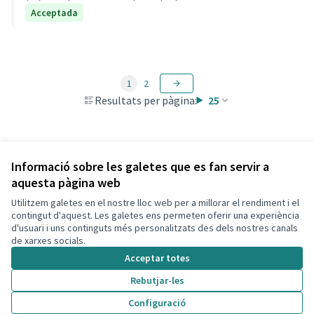
Acceptada
1
2
Resultats per pàgina:
25
Veure totes les propostes retirades
Informació sobre les galetes que es fan servir a
aquesta pàgina web
Utilitzem galetes en el nostre lloc web per a millorar el rendiment i el
Termes i condicions d'ús
contingut d'aquest. Les galetes ens permeten oferir una experiència
Configuració de les galetes
d'usuari i uns continguts més personalitzats des dels nostres canals
Decidim Calafell a X
Decidim Calafell a Facebook
Decidim Calafell a YouTube
Decidim Calafell a GitHub
de xarxes socials.
(Enllaç extern)
(Enllaç extern)
(Enllaç extern)
(Enllaç extern)
Acceptar totes
Rebutjar-les
Amb llicènc
(Enllaç exte
Configuració
(Enllaç extern)
Web creada amb
programari lliure
.