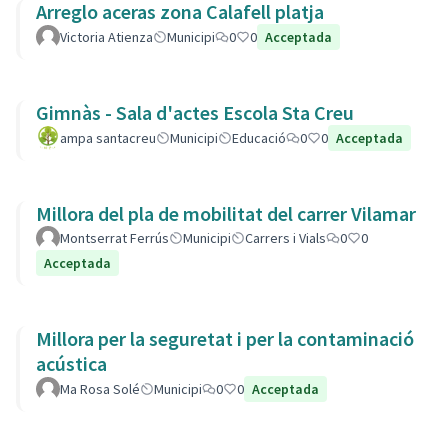
Arreglo aceras zona Calafell platja
Victoria Atienza
Municipi
0
0
Acceptada
Gimnàs - Sala d'actes Escola Sta Creu
ampa santacreu
Municipi
Educació
0
0
Acceptada
Millora del pla de mobilitat del carrer Vilamar
Montserrat Ferrús
Municipi
Carrers i Vials
0
0
Acceptada
Millora per la seguretat i per la contaminació
acústica
Ma Rosa Solé
Municipi
0
0
Acceptada