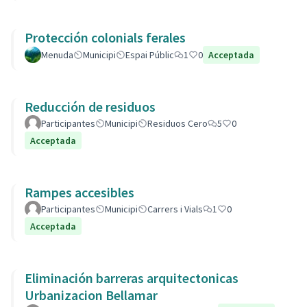
Protección colonials ferales
Menuda
Municipi
Espai Públic
1
0
Acceptada
Reducción de residuos
Participantes
Municipi
Residuos Cero
5
0
Acceptada
Rampes accesibles
Participantes
Municipi
Carrers i Vials
1
0
Acceptada
Eliminación barreras arquitectonicas
Urbanizacion Bellamar