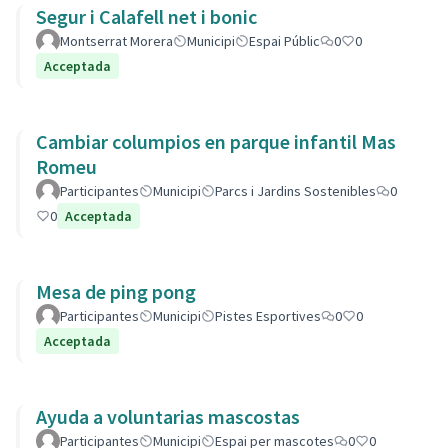
Segur i Calafell net i bonic
Montserrat Morera
Municipi
Espai Públic
0
0
Acceptada
Cambiar columpios en parque infantil Mas
Romeu
Participantes
Municipi
Parcs i Jardins Sostenibles
0
0
Acceptada
Mesa de ping pong
Participantes
Municipi
Pistes Esportives
0
0
Acceptada
Ayuda a voluntarias mascostas
Participantes
Municipi
Espai per mascotes
0
0