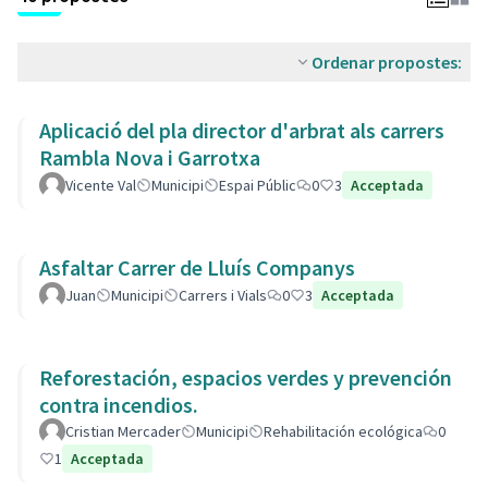
Ordenar propostes:
Aplicació del pla director d'arbrat als carrers
Rambla Nova i Garrotxa
Vicente Val
Municipi
Espai Públic
0
3
Acceptada
Asfaltar Carrer de Lluís Companys
Juan
Municipi
Carrers i Vials
0
3
Acceptada
Reforestación, espacios verdes y prevención
contra incendios.
Cristian Mercader
Municipi
Rehabilitación ecológica
0
1
Acceptada