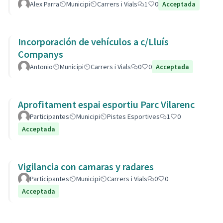
Alex Parra
Municipi
Carrers i Vials
1
0
Acceptada
Incorporación de vehículos a c/Lluís
Companys
Antonio
Municipi
Carrers i Vials
0
0
Acceptada
Aprofitament espai esportiu Parc Vilarenc
Participantes
Municipi
Pistes Esportives
1
0
Acceptada
Vigilancia con camaras y radares
Participantes
Municipi
Carrers i Vials
0
0
Acceptada