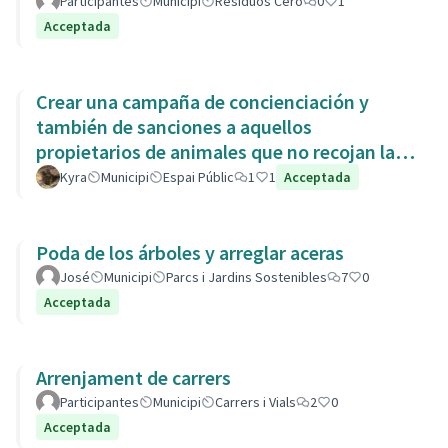
Participantes
Municipi
Residuos Cero
0
1
Acceptada
Crear una campaña de concienciación y
también de sanciones a aquellos
propietarios de animales que no recojan las
heces de las aceras. Es responsabili
Kyra
Municipi
Espai Públic
1
1
Acceptada
Poda de los árboles y arreglar aceras
José
Municipi
Parcs i Jardins Sostenibles
7
0
Acceptada
Arrenjament de carrers
Participantes
Municipi
Carrers i Vials
2
0
Acceptada