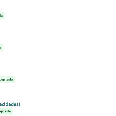
da
a
ceptada
capacidades)
eptada