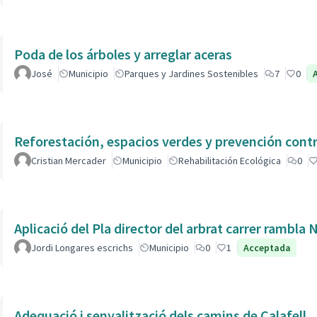
Poda de los árboles y arreglar aceras
José
Municipio
Parques y Jardines Sostenibles
7
0
Reforestación, espacios verdes y prevención contr
Cristian Mercader
Municipio
Rehabilitación Ecológica
0
Aplicació del Pla director del arbrat carrer rambla 
Jordi Longares escrichs
Municipio
0
1
Acceptada
Adequació i senyalització dels camins de Calafell