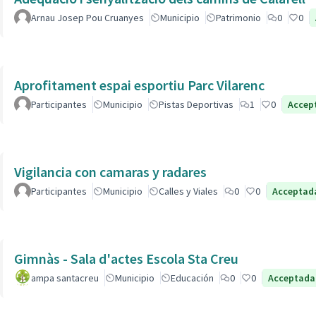
Arnau Josep Pou Cruanyes
Municipio
Patrimonio
0
0
Aprofitament espai esportiu Parc Vilarenc
Participantes
Municipio
Pistas Deportivas
1
0
Accep
Vigilancia con camaras y radares
Participantes
Municipio
Calles y Viales
0
0
Acceptad
Gimnàs - Sala d'actes Escola Sta Creu
ampa santacreu
Municipio
Educación
0
0
Acceptada