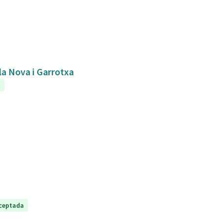
bla Nova i Garrotxa
a
ceptada