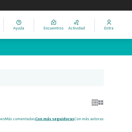
legir el idioma
Ayuda
Encuentros
Actividad
Entra
Leaflet
|
©
HERE maps
ina como puntos en el mapa. El elemento se puede utilizar con un 
ña nueva)
nes
Más comentadas
Con más seguidoras
Con más autoras