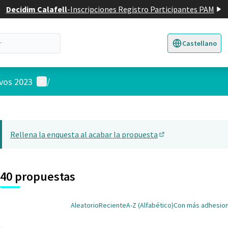
Decidim Calafell
-
Inscripciones Registro Participantes PAM
Castellano
Triar la llengua
E
Menú de usuario
ivos 2023
/
 el mapa
nte elemento es un mapa que presenta los componentes de esta pág
Rellena la enquesta al acabar la propuesta
(Abrir en una pesta
40 propuestas
Aleatorio
Reciente
A-Z (Alfabético)
Con más adhesio