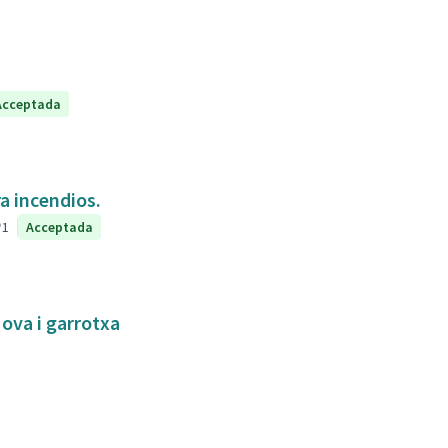
Acceptada
a incendios.
1
Acceptada
Nova i garrotxa