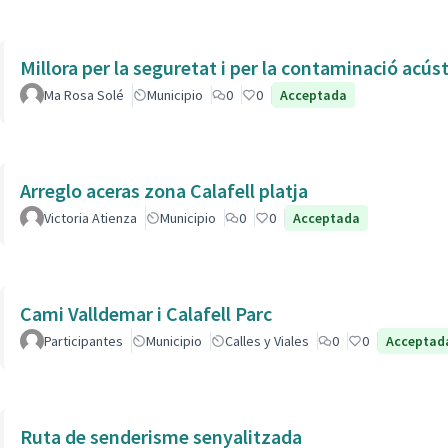
Millora per la seguretat i per la contaminació acús
Ma Rosa Solé
Municipio
0
0
Acceptada
Arreglo aceras zona Calafell platja
Victoria Atienza
Municipio
0
0
Acceptada
Cami Valldemar i Calafell Parc
Participantes
Municipio
Calles y Viales
0
0
Acceptad
Ruta de senderisme senyalitzada