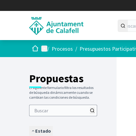
Inicio
Menú principal
/
Procesos
/
Presupuestos Participat
Saltar
El siguie
+
−
Propuestas
El siguiente formulario filtra los resultados
de búsqueda dinámicamente cuando se
cambian las condiciones de búsqueda.
Estado