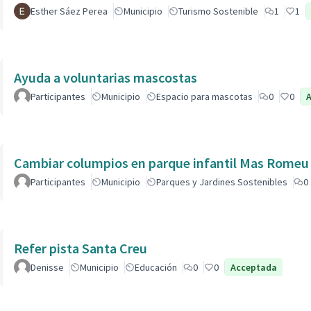
Esther Sáez Perea
Municipio
Turismo Sostenible
1
1
Ayuda a voluntarias mascostas
Participantes
Municipio
Espacio para mascotas
0
0
Cambiar columpios en parque infantil Mas Romeu
Participantes
Municipio
Parques y Jardines Sostenibles
0
Refer pista Santa Creu
Denisse
Municipio
Educación
0
0
Acceptada