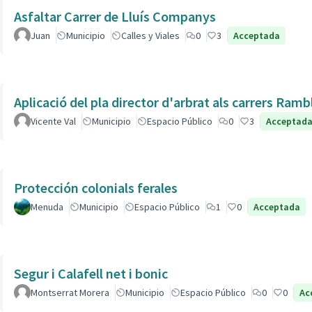
Asfaltar Carrer de Lluís Companys
Juan
Municipio
Calles y Viales
0
3
Acceptada
Aplicació del pla director d'arbrat als carrers Ram
Vicente Val
Municipio
Espacio Público
0
3
Acceptad
Protección colonials ferales
Menuda
Municipio
Espacio Público
1
0
Acceptada
Segur i Calafell net i bonic
Montserrat Morera
Municipio
Espacio Público
0
0
Ac