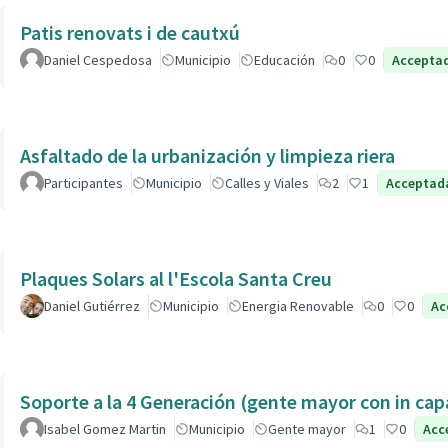
Patis renovats i de cautxú
Daniel Cespedosa
Municipio
Educación
0
0
Accepta
Asfaltado de la urbanización y limpieza riera
Participantes
Municipio
Calles y Viales
2
1
Acceptad
Plaques Solars al l'Escola Santa Creu
Daniel Gutiérrez
Municipio
Energia Renovable
0
0
Ac
Soporte a la 4 Generación (gente mayor con in 
Isabel Gomez Martin
Municipio
Gente mayor
1
0
Acc