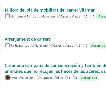
Millora del pla de mobilitat del carrer Vilamar
Montserrat Ferrús
Municipio
Calles y Viales
0
0
Acce
Arrenjament de carrers
Participantes
Municipio
Calles y Viales
2
0
Acceptad
Crear una campaña de concienciación y también de
animales que no recojan las heces de las aceras. Es
Kyra
Municipio
Espacio Público
1
1
Acceptada