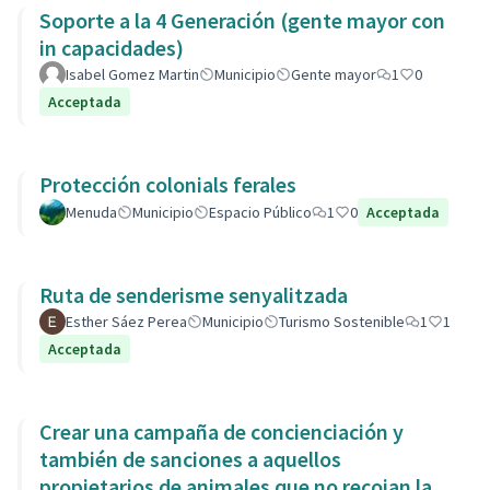
Soporte a la 4 Generación (gente mayor con
in capacidades)
Isabel Gomez Martin
Municipio
Gente mayor
1
0
Acceptada
Protección colonials ferales
Menuda
Municipio
Espacio Público
1
0
Acceptada
Ruta de senderisme senyalitzada
Esther Sáez Perea
Municipio
Turismo Sostenible
1
1
Acceptada
Crear una campaña de concienciación y
también de sanciones a aquellos
propietarios de animales que no recojan las