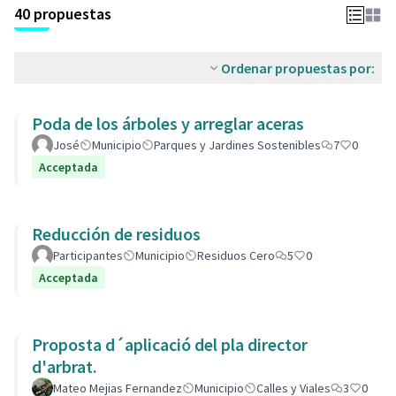
40 propuestas
Ordenar propuestas por:
Poda de los árboles y arreglar aceras
José
Municipio
Parques y Jardines Sostenibles
7
0
Acceptada
Reducción de residuos
Participantes
Municipio
Residuos Cero
5
0
Acceptada
Proposta d´aplicació del pla director
d'arbrat.
Mateo Mejias Fernandez
Municipio
Calles y Viales
3
0