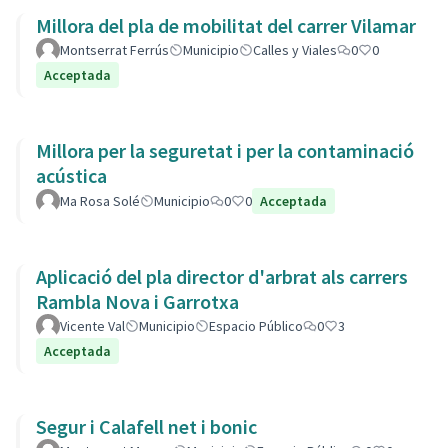
Millora del pla de mobilitat del carrer Vilamar
Montserrat Ferrús
Municipio
Calles y Viales
0
0
Acceptada
Millora per la seguretat i per la contaminació
acústica
Ma Rosa Solé
Municipio
0
0
Acceptada
Aplicació del pla director d'arbrat als carrers
Rambla Nova i Garrotxa
Vicente Val
Municipio
Espacio Público
0
3
Acceptada
Segur i Calafell net i bonic