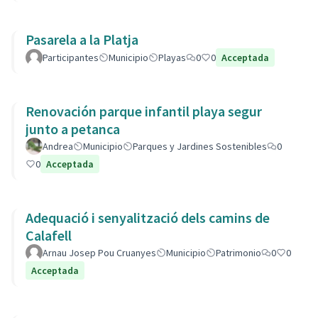
Pasarela a la Platja
Participantes
Municipio
Playas
0
0
Acceptada
Renovación parque infantil playa segur
junto a petanca
Andrea
Municipio
Parques y Jardines Sostenibles
0
0
Acceptada
Adequació i senyalització dels camins de
Calafell
Arnau Josep Pou Cruanyes
Municipio
Patrimonio
0
0
Acceptada