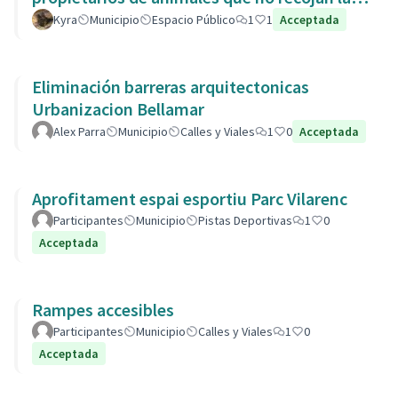
heces de las aceras. Es responsabili
Kyra
Municipio
Espacio Público
1
1
Acceptada
Eliminación barreras arquitectonicas
Urbanizacion Bellamar
Alex Parra
Municipio
Calles y Viales
1
0
Acceptada
Aprofitament espai esportiu Parc Vilarenc
Participantes
Municipio
Pistas Deportivas
1
0
Acceptada
Rampes accesibles
Participantes
Municipio
Calles y Viales
1
0
Acceptada