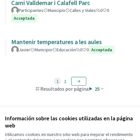
Cami Valldemar i Calafell Parc
Participantes
Municipio
Calles y Viales
0
0
Acceptada
Mantenir temperatures a les aules
Javier
Municipio
Educación
0
0
Acceptada
1
2
Resultados por página:
25
Ver todas las propuestas retiradas
Información sobre las cookies utilizadas en la página
web
Utilizamos cookies en nuestro sitio web para mejorar el rendimiento
Términos y condiciones de uso