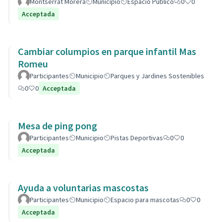
Montserrat Morera
Municipio
Espacio Público
0
0
Acceptada
Cambiar columpios en parque infantil Mas
Romeu
Participantes
Municipio
Parques y Jardines Sostenibles
0
0
Acceptada
Mesa de ping pong
Participantes
Municipio
Pistas Deportivas
0
0
Acceptada
Ayuda a voluntarias mascostas
Participantes
Municipio
Espacio para mascotas
0
0
Acceptada