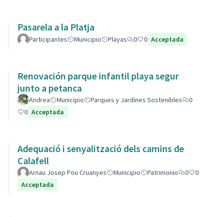
Pasarela a la Platja
Participantes
Municipio
Playas
0
0
Acceptada
Renovación parque infantil playa segur
junto a petanca
Andrea
Municipio
Parques y Jardines Sostenibles
0
0
Acceptada
Adequació i senyalització dels camins de
Calafell
Arnau Josep Pou Cruanyes
Municipio
Patrimonio
0
0
Acceptada