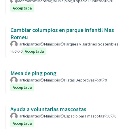
Montserrat Morera
Municipio
Espacio Público
0
0
Acceptada
Cambiar columpios en parque infantil Mas
Romeu
Participantes
Municipio
Parques y Jardines Sostenibles
0
0
Acceptada
Mesa de ping pong
Participantes
Municipio
Pistas Deportivas
0
0
Acceptada
Ayuda a voluntarias mascostas
Participantes
Municipio
Espacio para mascotas
0
0
Acceptada