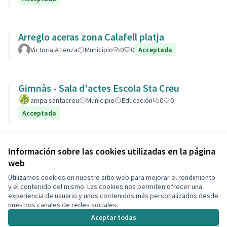
Arreglo aceras zona Calafell platja
Victoria Atienza
Municipio
0
0
Acceptada
Gimnàs - Sala d'actes Escola Sta Creu
ampa santacreu
Municipio
Educación
0
0
Acceptada
Ver todas las propuestas retiradas
Información sobre las cookies utilizadas en la página
web
Utilizamos cookies en nuestro sitio web para mejorar el rendimiento
Términos y condiciones de uso
y el contenido del mismo. Las cookies nos permiten ofrecer una
Configuración de cookies
experiencia de usuario y unos contenidos más personalizados desde
Decidim Calafell en X
Decidim Calafell en Facebook
Decidim Calafell en YouTube
Decidim Calafell en GitHub
nuestros canales de redes sociales.
(Enlace externo)
(Enlace externo)
(Enlace externo)
(Enlace externo)
Aceptar todas