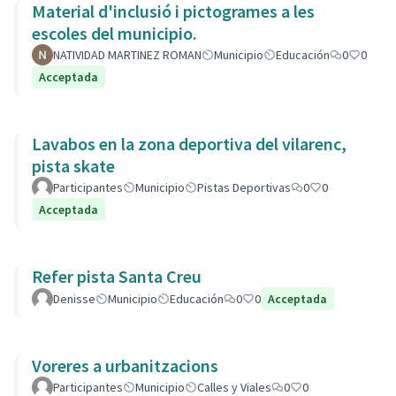
Material d'inclusió i pictogrames a les
escoles del municipio.
NATIVIDAD MARTINEZ ROMAN
Municipio
Educación
0
0
Acceptada
Lavabos en la zona deportiva del vilarenc,
pista skate
Participantes
Municipio
Pistas Deportivas
0
0
Acceptada
Refer pista Santa Creu
Denisse
Municipio
Educación
0
0
Acceptada
Voreres a urbanitzacions
Participantes
Municipio
Calles y Viales
0
0