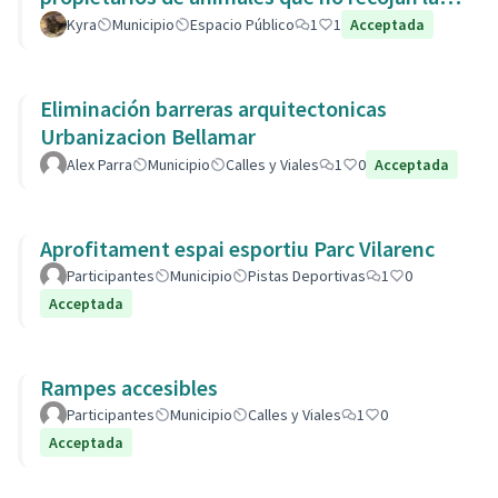
heces de las aceras. Es responsabili
Kyra
Municipio
Espacio Público
1
1
Acceptada
Eliminación barreras arquitectonicas
Urbanizacion Bellamar
Alex Parra
Municipio
Calles y Viales
1
0
Acceptada
Aprofitament espai esportiu Parc Vilarenc
Participantes
Municipio
Pistas Deportivas
1
0
Acceptada
Rampes accesibles
Participantes
Municipio
Calles y Viales
1
0
Acceptada