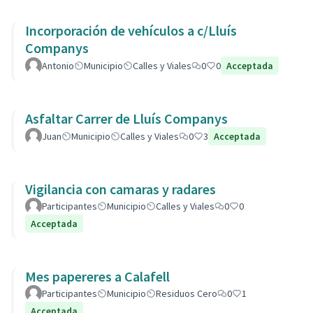
Incorporación de vehículos a c/Lluís
Companys
Antonio
Municipio
Calles y Viales
0
0
Acceptada
Asfaltar Carrer de Lluís Companys
Juan
Municipio
Calles y Viales
0
3
Acceptada
Vigilancia con camaras y radares
Participantes
Municipio
Calles y Viales
0
0
Acceptada
Mes papereres a Calafell
Participantes
Municipio
Residuos Cero
0
1
Acceptada