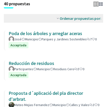
40 propuestas
Ordenar propuestas por:
Poda de los árboles y arreglar aceras
José
Municipio
Parques y Jardines Sostenibles
7
0
Acceptada
Reducción de residuos
Participantes
Municipio
Residuos Cero
5
0
Acceptada
Proposta d´aplicació del pla director
d'arbrat.
Mateo Mejias Fernandez
Municipio
Calles y Viales
3
0