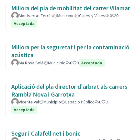
Millora del pla de mobilitat del carrer Vilamar
Montserrat Ferrús
Municipio
Calles y Viales
0
0
Acceptada
Millora per la seguretat i per la contaminació
acústica
Ma Rosa Solé
Municipio
0
0
Acceptada
Aplicació del pla director d'arbrat als carrers
Rambla Nova i Garrotxa
Vicente Val
Municipio
Espacio Público
0
3
Acceptada
Segur i Calafell net i bonic