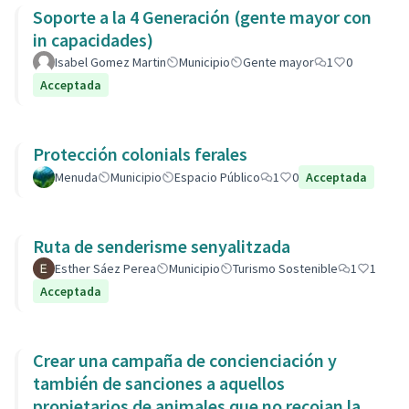
Soporte a la 4 Generación (gente mayor con
in capacidades)
Isabel Gomez Martin
Municipio
Gente mayor
1
0
Acceptada
Protección colonials ferales
Menuda
Municipio
Espacio Público
1
0
Acceptada
Ruta de senderisme senyalitzada
Esther Sáez Perea
Municipio
Turismo Sostenible
1
1
Acceptada
Crear una campaña de concienciación y
también de sanciones a aquellos
propietarios de animales que no recojan las