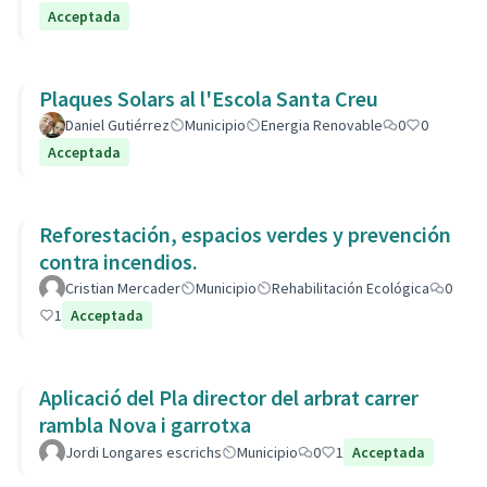
Acceptada
Plaques Solars al l'Escola Santa Creu
Daniel Gutiérrez
Municipio
Energia Renovable
0
0
Acceptada
Reforestación, espacios verdes y prevención
contra incendios.
Cristian Mercader
Municipio
Rehabilitación Ecológica
0
1
Acceptada
Aplicació del Pla director del arbrat carrer
rambla Nova i garrotxa
Jordi Longares escrichs
Municipio
0
1
Acceptada