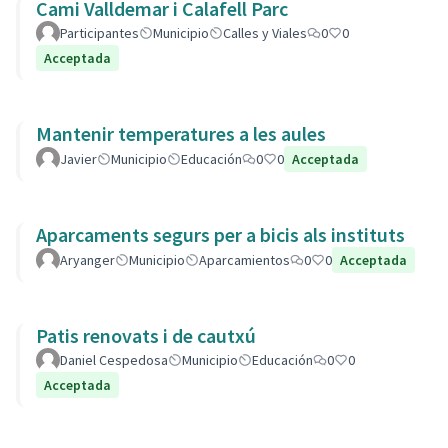
Cami Valldemar i Calafell Parc
Participantes
Municipio
Calles y Viales
0
0
Acceptada
Mantenir temperatures a les aules
Javier
Municipio
Educación
0
0
Acceptada
Aparcaments segurs per a bicis als instituts
Aryanger
Municipio
Aparcamientos
0
0
Acceptada
Patis renovats i de cautxú
Daniel Cespedosa
Municipio
Educación
0
0
Acceptada