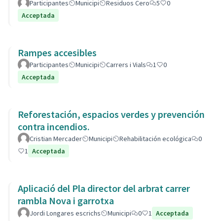
Participantes
Municipi
Residuos Cero
5
0
Acceptada
Rampes accesibles
Participantes
Municipi
Carrers i Vials
1
0
Acceptada
Reforestación, espacios verdes y prevención
contra incendios.
Cristian Mercader
Municipi
Rehabilitación ecológica
0
1
Acceptada
Aplicació del Pla director del arbrat carrer
rambla Nova i garrotxa
Jordi Longares escrichs
Municipi
0
1
Acceptada