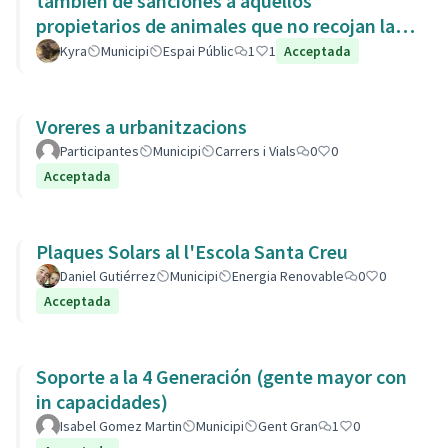
también de sanciones a aquellos
propietarios de animales que no recojan las
heces de las aceras. Es responsabili
Kyra
Municipi
Espai Públic
1
1
Acceptada
Voreres a urbanitzacions
Participantes
Municipi
Carrers i Vials
0
0
Acceptada
Plaques Solars al l'Escola Santa Creu
Daniel Gutiérrez
Municipi
Energia Renovable
0
0
Acceptada
Soporte a la 4 Generación (gente mayor con
in capacidades)
Isabel Gomez Martin
Municipi
Gent Gran
1
0