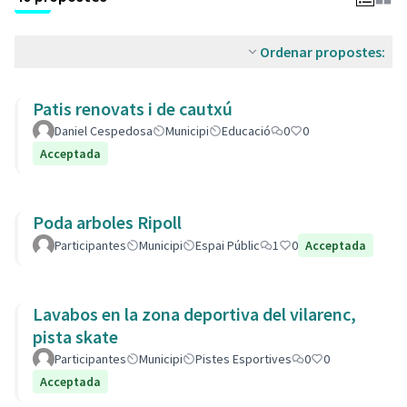
Ordenar propostes:
Patis renovats i de cautxú
Daniel Cespedosa
Municipi
Educació
0
0
Acceptada
Poda arboles Ripoll
Participantes
Municipi
Espai Públic
1
0
Acceptada
Lavabos en la zona deportiva del vilarenc,
pista skate
Participantes
Municipi
Pistes Esportives
0
0
Acceptada