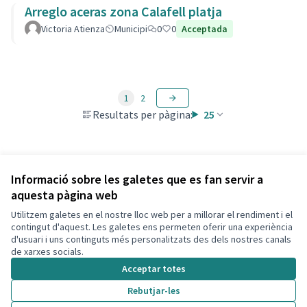
Arreglo aceras zona Calafell platja
Victoria Atienza
Municipi
0
0
Acceptada
1
2
Resultats per pàgina:
25
Veure totes les propostes retirades
Informació sobre les galetes que es fan servir a
aquesta pàgina web
Utilitzem galetes en el nostre lloc web per a millorar el rendiment i el
Termes i condicions d'ús
contingut d'aquest. Les galetes ens permeten oferir una experiència
Configuració de les galetes
d'usuari i uns continguts més personalitzats des dels nostres canals
Decidim Calafell a X
Decidim Calafell a Facebook
Decidim Calafell a YouTube
Decidim Calafell a GitHub
de xarxes socials.
(Enllaç extern)
(Enllaç extern)
(Enllaç extern)
(Enllaç extern)
Acceptar totes
Rebutjar-les
Amb llicènc
(Enllaç exte