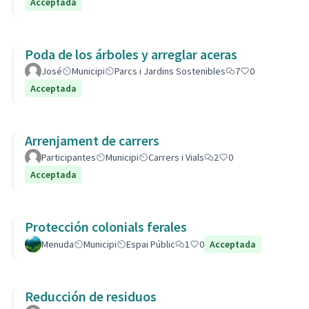
Acceptada
Poda de los árboles y arreglar aceras
José
Municipi
Parcs i Jardins Sostenibles
7
0
Acceptada
Arrenjament de carrers
Participantes
Municipi
Carrers i Vials
2
0
Acceptada
Protección colonials ferales
Menuda
Municipi
Espai Públic
1
0
Acceptada
Reducción de residuos