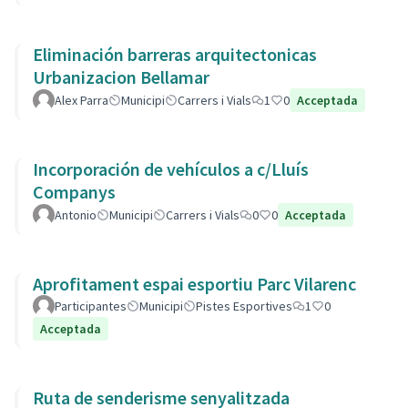
Eliminación barreras arquitectonicas
Urbanizacion Bellamar
Alex Parra
Municipi
Carrers i Vials
1
0
Acceptada
Incorporación de vehículos a c/Lluís
Companys
Antonio
Municipi
Carrers i Vials
0
0
Acceptada
Aprofitament espai esportiu Parc Vilarenc
Participantes
Municipi
Pistes Esportives
1
0
Acceptada
Ruta de senderisme senyalitzada