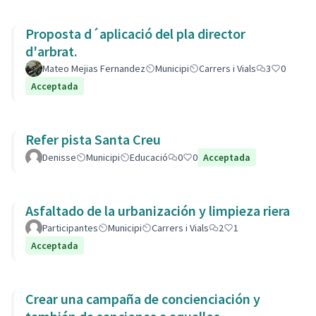
Proposta d´aplicació del pla director
d'arbrat.
Mateo Mejias Fernandez
Municipi
Carrers i Vials
3
0
Acceptada
Refer pista Santa Creu
Denisse
Municipi
Educació
0
0
Acceptada
Asfaltado de la urbanización y limpieza riera
Participantes
Municipi
Carrers i Vials
2
1
Acceptada
Crear una campaña de concienciación y