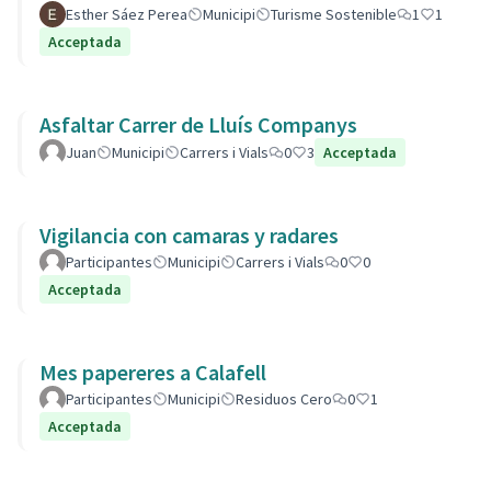
Esther Sáez Perea
Municipi
Turisme Sostenible
1
1
Acceptada
Asfaltar Carrer de Lluís Companys
Juan
Municipi
Carrers i Vials
0
3
Acceptada
Vigilancia con camaras y radares
Participantes
Municipi
Carrers i Vials
0
0
Acceptada
Mes papereres a Calafell
Participantes
Municipi
Residuos Cero
0
1
Acceptada