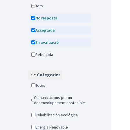
Tots
No resposta
Acceptada
En avaluació
Rebutjada
~ Categories
Totes
Comunicacions per un
desenvolupament sostenible
Rehabilitación ecológica
Energia Renovable