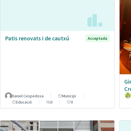
Patis renovats i de cautxú
Acceptada
Gi
Cr
Daniel Cespedosa
Municipi
Educació
0
0