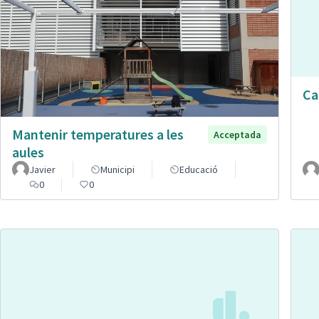
Ca
Mantenir temperatures a les
Acceptada
aules
Javier
Municipi
Educació
0
0