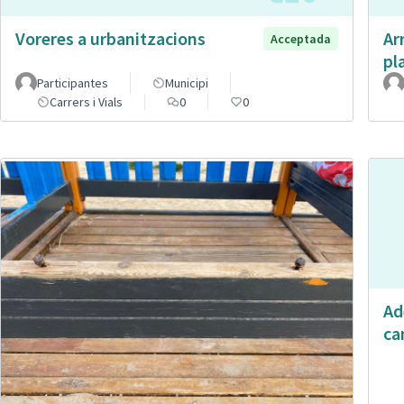
Voreres a urbanitzacions
Ar
Acceptada
pl
Participantes
Municipi
Carrers i Vials
0
0
Ad
ca