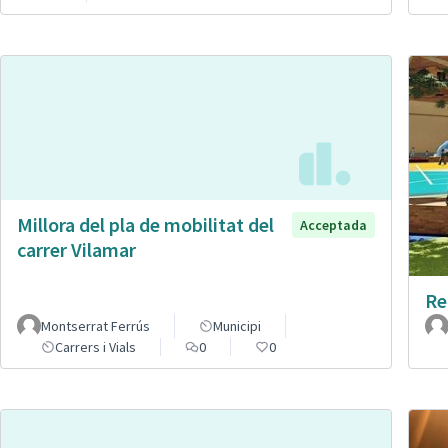
Millora del pla de mobilitat del
Acceptada
carrer Vilamar
Re
Montserrat Ferrús
Municipi
Carrers i Vials
0
0