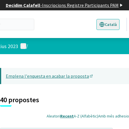
Decidim Calafell
-
Inscripcions Registre Participants PAM
Català
Triar la llengua
E
Menú d'usuari
tius 2023
/
 el mapa
t element és un mapa que presenta els components d'aquesta pàgina
Emplena l'enquesta en acabar la proposta
(Obrir en una pesta
40 propostes
Aleatori
Recent
A-Z (Alfabètic)
Amb més adhesio