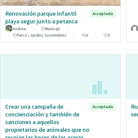
Renovación parque infantil
Acceptada
playa segur junto a petanca
Andrea
Municipi
Parcs i Jardins Sostenibles
0
0
Crear una campaña de
Ru
Acceptada
concienciación y también de
se
sanciones a aquellos
propietarios de animales que no
recojan las heces de las aceras.