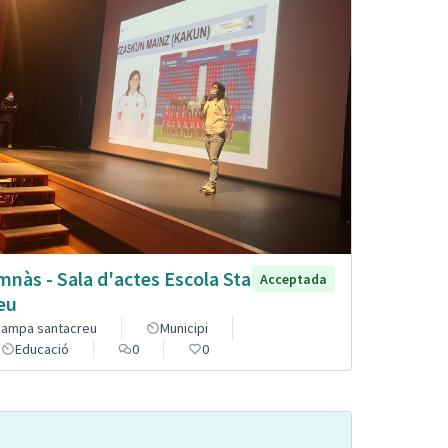
mnàs - Sala d'actes Escola Sta
Acceptada
eu
ampa santacreu
Municipi
Educació
0
0