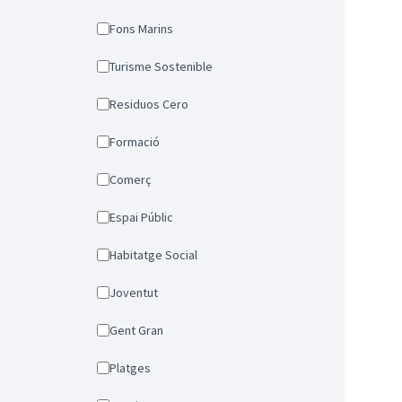
Fons Marins
Turisme Sostenible
Residuos Cero
Formació
Comerç
Espai Públic
Habitatge Social
Joventut
Gent Gran
Platges