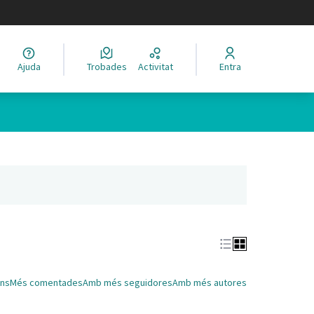
legir el idioma
Ajuda
Trobades
Activitat
Entra
Leaflet
|
©
HERE maps
 com a punts al mapa. L'element es pot fer servir amb un lector 
nya nova)
ns
Més comentades
Amb més seguidores
Amb més autores