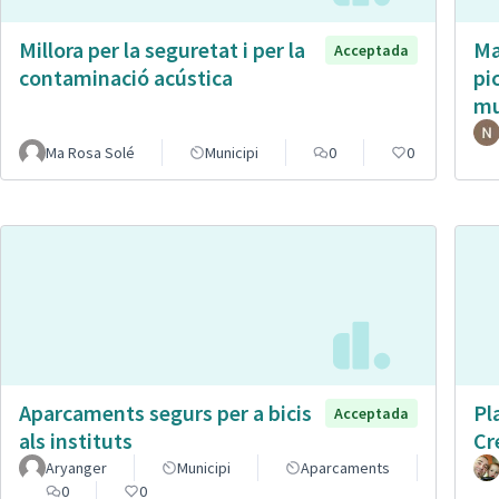
Millora per la seguretat i per la
Ma
Acceptada
contaminació acústica
pi
mu
Ma Rosa Solé
Municipi
0
0
Aparcaments segurs per a bicis
Pl
Acceptada
als instituts
Cr
Aryanger
Municipi
Aparcaments
0
0