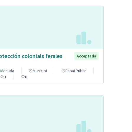
otección colonials ferales
Acceptada
Menuda
Municipi
Espai Públic
1
0