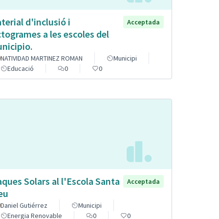
terial d'inclusió i
Acceptada
ctogrames a les escoles del
nicipio.
NATIVIDAD MARTINEZ ROMAN
Municipi
Educació
0
0
aques Solars al l'Escola Santa
Acceptada
eu
Daniel Gutiérrez
Municipi
Energia Renovable
0
0