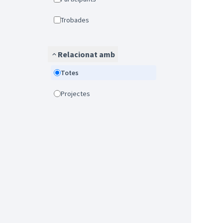
Trobades
Relacionat amb
Totes
Projectes