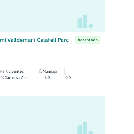
mi Valldemar i Calafell Parc
Acceptada
Participantes
Municipi
Carrers i Vials
0
0