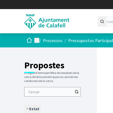
Inici
Menú principal
/
Processos
/
Pressupostos Participa
Saltar
El següen
+
−
Propostes
El següent formulari filtra els resultats de la
cerca dinàmicament quan es canvien les
condicions de la cerca.
Estat