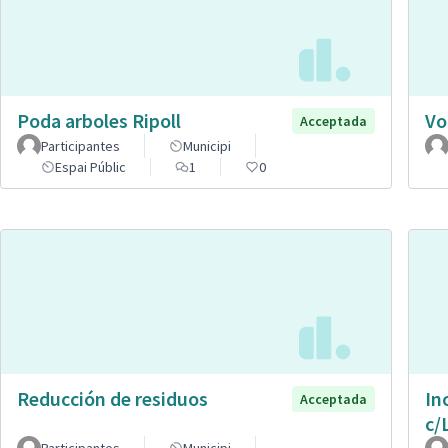
Poda arboles Ripoll
Vo
Acceptada
Participantes
Municipi
Espai Públic
1
0
Reducción de residuos
In
Acceptada
c/