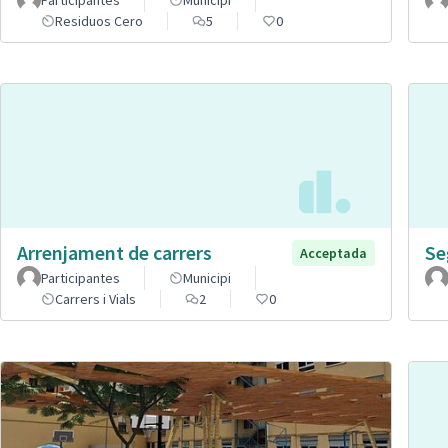
Participantes
Municipi
Residuos Cero
5
0
Arrenjament de carrers
Se
Acceptada
Participantes
Municipi
Carrers i Vials
2
0