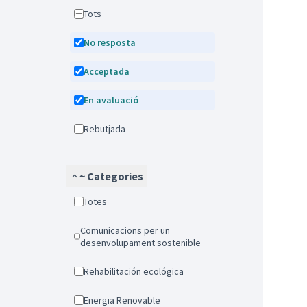
Tots
No resposta
Acceptada
En avaluació
Rebutjada
~ Categories
Totes
Comunicacions per un
desenvolupament sostenible
Rehabilitación ecológica
Energia Renovable