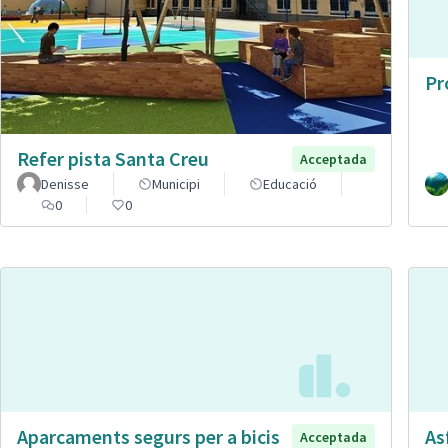
Pr
Refer pista Santa Creu
Acceptada
Denisse
Municipi
Educació
0
0
Aparcaments segurs per a bicis
As
Acceptada