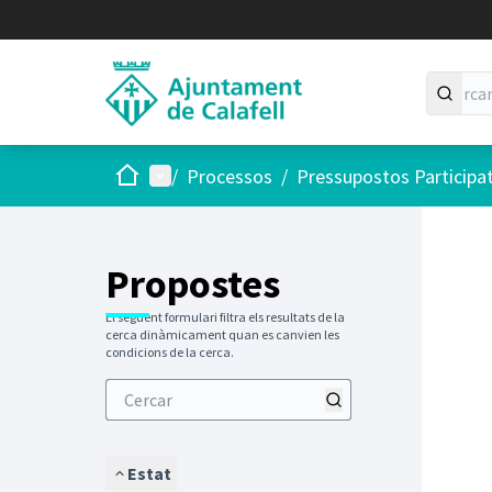
Inici
Menú principal
/
Processos
/
Pressupostos Participa
Saltar
El següen
+
−
Propostes
El següent formulari filtra els resultats de la
cerca dinàmicament quan es canvien les
condicions de la cerca.
Estat