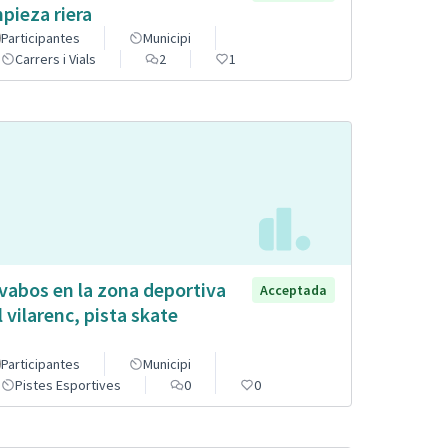
mpieza riera
Participantes
Municipi
Carrers i Vials
2
1
vabos en la zona deportiva
Acceptada
l vilarenc, pista skate
Participantes
Municipi
Pistes Esportives
0
0