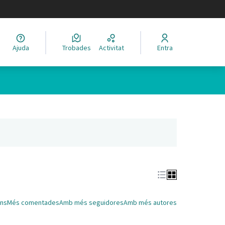
legir el idioma
Ajuda
Trobades
Activitat
Entra
Leaflet
|
©
HERE maps
 com a punts al mapa. L'element es pot fer servir amb un lector 
nya nova)
ns
Més comentades
Amb més seguidores
Amb més autores