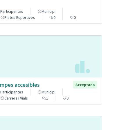
Participantes
Municipi
Pistes Esportives
0
0
mpes accesibles
Acceptada
Participantes
Municipi
Carrers i Vials
1
0