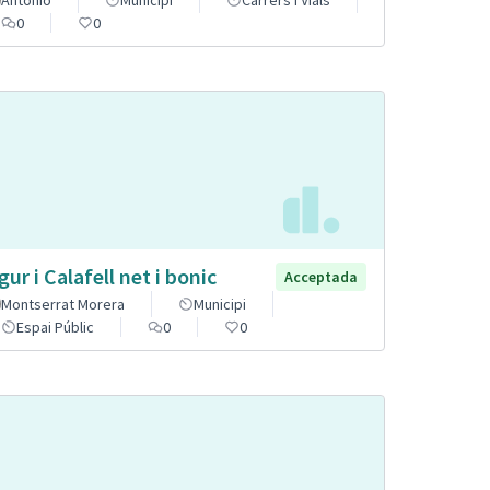
Antonio
Municipi
Carrers i Vials
0
0
gur i Calafell net i bonic
Acceptada
Montserrat Morera
Municipi
Espai Públic
0
0