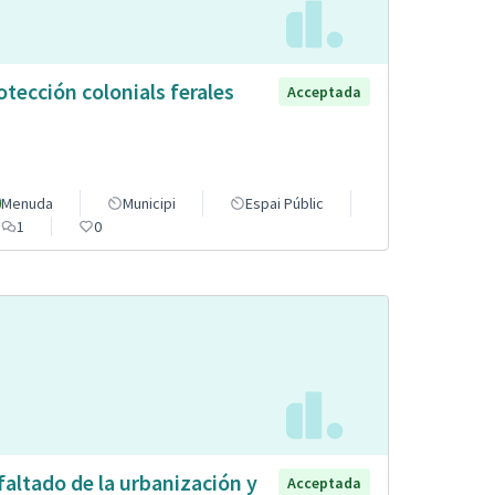
otección colonials ferales
Acceptada
Menuda
Municipi
Espai Públic
1
0
faltado de la urbanización y
Acceptada