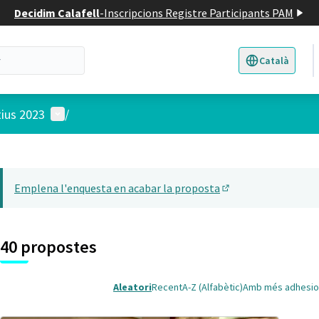
Decidim Calafell
-
Inscripcions Registre Participants PAM
Català
Triar la llengua
E
Menú d'usuari
tius 2023
/
 el mapa
22
t element és un mapa que presenta els components d'aquesta pàgina
Emplena l'enquesta en acabar la proposta
(Obrir en una pesta
40 propostes
Aleatori
Recent
A-Z (Alfabètic)
Amb més adhesio