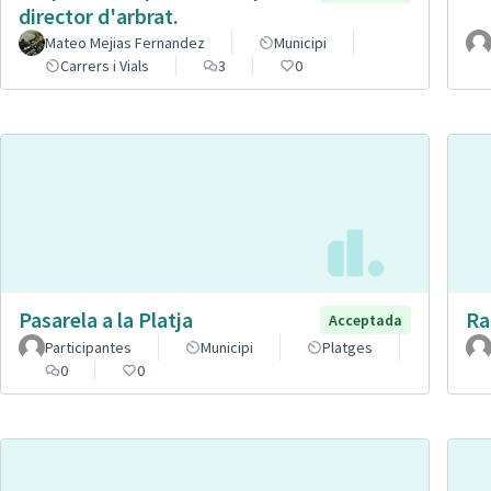
director d'arbrat.
Mateo Mejias Fernandez
Municipi
Carrers i Vials
3
0
Pasarela a la Platja
Ra
Acceptada
Participantes
Municipi
Platges
0
0