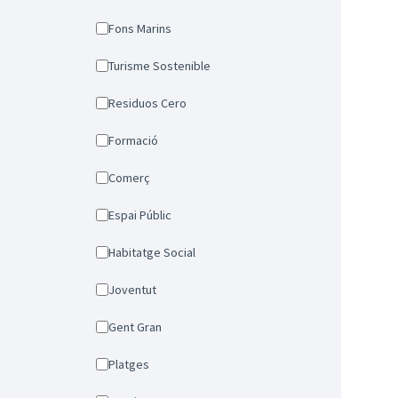
Fons Marins
Turisme Sostenible
Residuos Cero
Formació
Comerç
Espai Públic
Habitatge Social
Joventut
Gent Gran
Platges