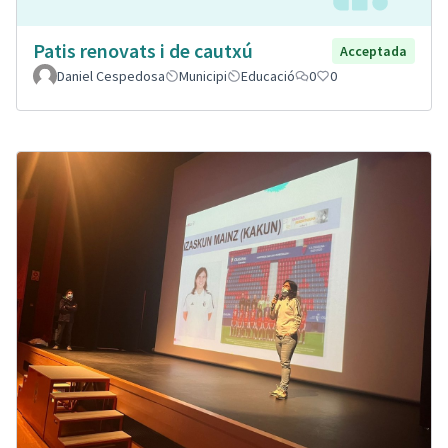
Patis renovats i de cautxú
Acceptada
Daniel Cespedosa
Municipi
Educació
0
0