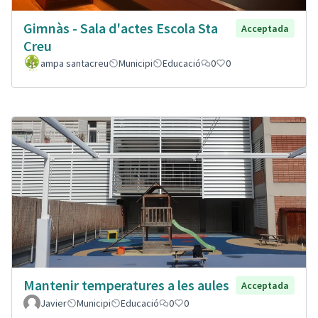
Gimnàs - Sala d'actes Escola Sta
Acceptada
Creu
ampa santacreu
Municipi
Educació
0
0
Mantenir temperatures a les aules
Acceptada
Javier
Municipi
Educació
0
0