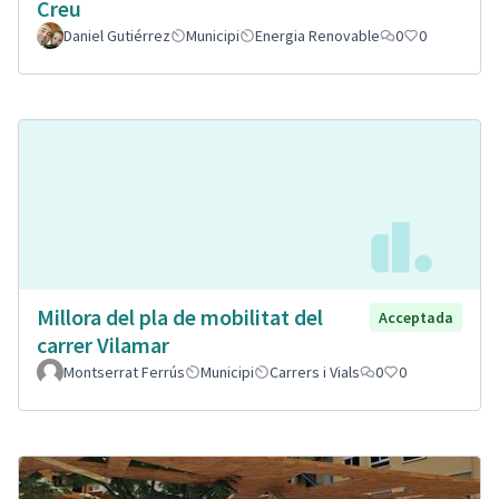
Creu
Daniel Gutiérrez
Municipi
Energia Renovable
0
0
Millora del pla de mobilitat del
Acceptada
carrer Vilamar
Montserrat Ferrús
Municipi
Carrers i Vials
0
0