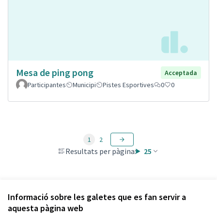
Mesa de ping pong
Acceptada
Participantes
Municipi
Pistes Esportives
0
0
1
2
Resultats per pàgina:
25
Veure totes les propostes retirades
Informació sobre les galetes que es fan servir a
aquesta pàgina web