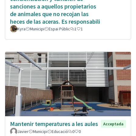
sanciones a aquellos propietarios
de animales que no recojan las
heces de las aceras. Es responsabili
Kyra
Municipi
Espai Públic
1
1
Mantenir temperatures a les aules
Acceptada
Javier
Municipi
Educació
0
0