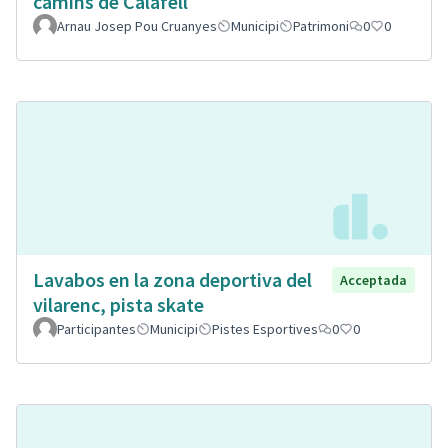
camins de Calafell
Arnau Josep Pou Cruanyes
Municipi
Patrimoni
0
0
Lavabos en la zona deportiva del
Acceptada
vilarenc, pista skate
Participantes
Municipi
Pistes Esportives
0
0