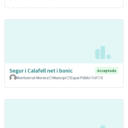
Segur i Calafell net i bonic
Acceptada
Montserrat Morera
Municipi
Espai Públic
0
0