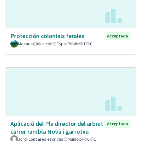
Protección colonials ferales
Acceptada
Menuda
Municipi
Espai Públic
1
0
Aplicació del Pla director del arbrat
Acceptada
carrer rambla Nova i garrotxa
Jordi Longares escrichs
Municipi
0
1