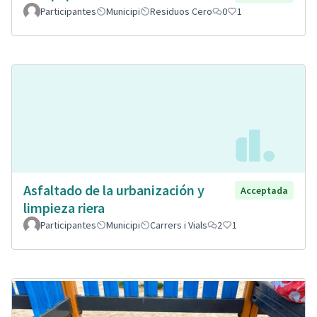
Participantes
Municipi
Residuos Cero
0
1
Asfaltado de la urbanización y
Acceptada
limpieza riera
Participantes
Municipi
Carrers i Vials
2
1