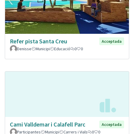
Refer pista Santa Creu
Acceptada
Denisse
Municipi
Educació
0
0
Cami Valldemar i Calafell Parc
Acceptada
Participantes
Municipi
Carrers i Vials
0
0