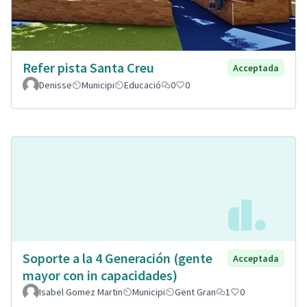
Refer pista Santa Creu
Acceptada
Denisse
Municipi
Educació
0
0
Soporte a la 4 Generación (gente
Acceptada
mayor con in capacidades)
Isabel Gomez Martin
Municipi
Gent Gran
1
0