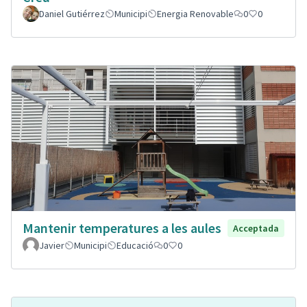
Daniel Gutiérrez
Municipi
Energia Renovable
0
0
Mantenir temperatures a les aules
Acceptada
Javier
Municipi
Educació
0
0