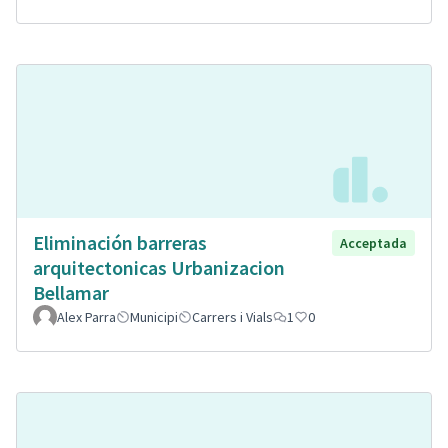
Eliminación barreras
Acceptada
arquitectonicas Urbanizacion
Bellamar
Alex Parra
Municipi
Carrers i Vials
1
0