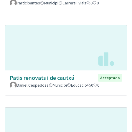
Participantes
Municipi
Carrers i Vials
0
0
Patis renovats i de cautxú
Acceptada
Daniel Cespedosa
Municipi
Educació
0
0