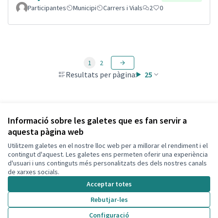
Participantes
Municipi
Carrers i Vials
2
0
1
2
Resultats per pàgina:
25
Veure totes les propostes retirades
Informació sobre les galetes que es fan servir a
aquesta pàgina web
Utilitzem galetes en el nostre lloc web per a millorar el rendiment i el
Termes i condicions d'ús
contingut d'aquest. Les galetes ens permeten oferir una experiència
Configuració de les galetes
d'usuari i uns continguts més personalitzats des dels nostres canals
Decidim Calafell a X
Decidim Calafell a Facebook
Decidim Calafell a YouTube
Decidim Calafell a GitHub
de xarxes socials.
(Enllaç extern)
(Enllaç extern)
(Enllaç extern)
(Enllaç extern)
Acceptar totes
Rebutjar-les
Amb llicènc
(Enllaç exte
Configuració
(Enllaç extern)