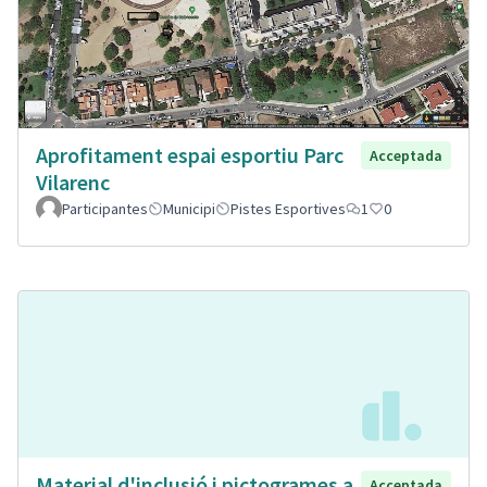
Aprofitament espai esportiu Parc
Acceptada
Vilarenc
Participantes
Municipi
Pistes Esportives
1
0
Material d'inclusió i pictogrames a
Acceptada