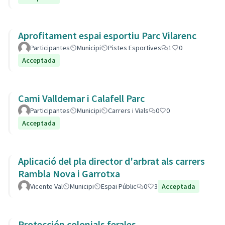
Aprofitament espai esportiu Parc Vilarenc
Participantes
Municipi
Pistes Esportives
1
0
Acceptada
Cami Valldemar i Calafell Parc
Participantes
Municipi
Carrers i Vials
0
0
Acceptada
Aplicació del pla director d'arbrat als carrers
Rambla Nova i Garrotxa
Vicente Val
Municipi
Espai Públic
0
3
Acceptada
Protección colonials ferales