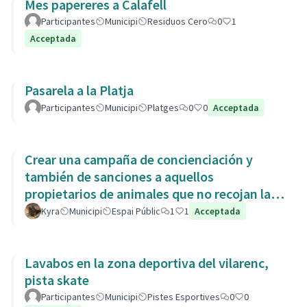
Mes papereres a Calafell
Participantes
Municipi
Residuos Cero
0
1
Acceptada
Pasarela a la Platja
Participantes
Municipi
Platges
0
0
Acceptada
Crear una campaña de concienciación y
también de sanciones a aquellos
propietarios de animales que no recojan las
heces de las aceras. Es responsabili
Kyra
Municipi
Espai Públic
1
1
Acceptada
Lavabos en la zona deportiva del vilarenc,
pista skate
Participantes
Municipi
Pistes Esportives
0
0