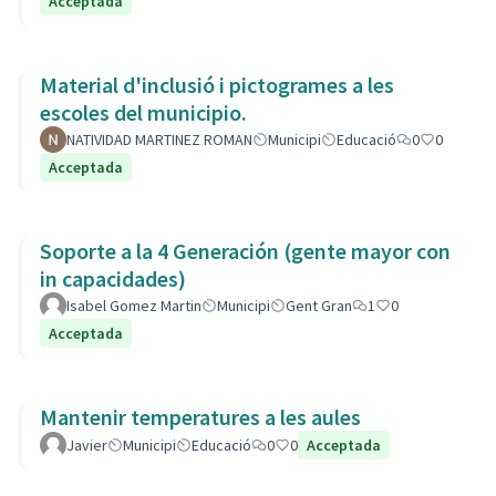
Acceptada
Material d'inclusió i pictogrames a les
escoles del municipio.
NATIVIDAD MARTINEZ ROMAN
Municipi
Educació
0
0
Acceptada
Soporte a la 4 Generación (gente mayor con
in capacidades)
Isabel Gomez Martin
Municipi
Gent Gran
1
0
Acceptada
Mantenir temperatures a les aules
Javier
Municipi
Educació
0
0
Acceptada