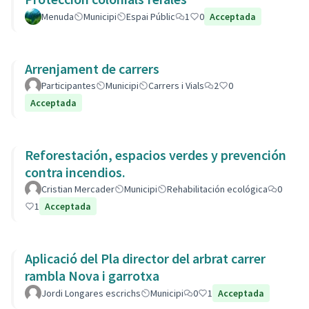
Menuda
Municipi
Espai Públic
1
0
Acceptada
Arrenjament de carrers
Participantes
Municipi
Carrers i Vials
2
0
Acceptada
Reforestación, espacios verdes y prevención
contra incendios.
Cristian Mercader
Municipi
Rehabilitación ecológica
0
1
Acceptada
Aplicació del Pla director del arbrat carrer
rambla Nova i garrotxa
Jordi Longares escrichs
Municipi
0
1
Acceptada