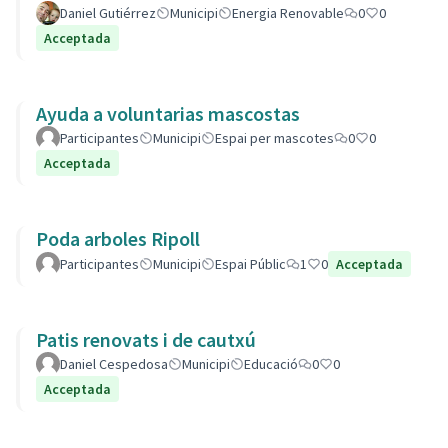
Daniel Gutiérrez
Municipi
Energia Renovable
0
0
Acceptada
Ayuda a voluntarias mascostas
Participantes
Municipi
Espai per mascotes
0
0
Acceptada
Poda arboles Ripoll
Participantes
Municipi
Espai Públic
1
0
Acceptada
Patis renovats i de cautxú
Daniel Cespedosa
Municipi
Educació
0
0
Acceptada