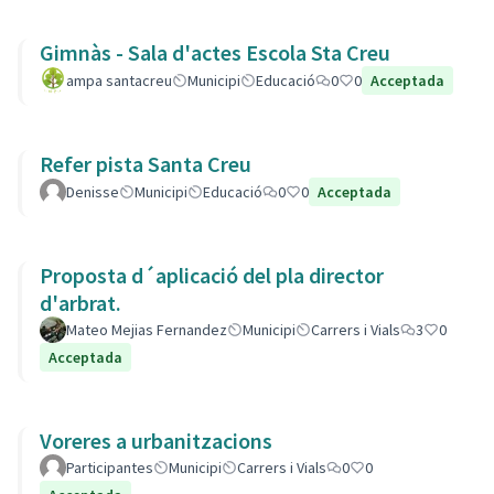
Gimnàs - Sala d'actes Escola Sta Creu
ampa santacreu
Municipi
Educació
0
0
Acceptada
Refer pista Santa Creu
Denisse
Municipi
Educació
0
0
Acceptada
Proposta d´aplicació del pla director
d'arbrat.
Mateo Mejias Fernandez
Municipi
Carrers i Vials
3
0
Acceptada
Voreres a urbanitzacions
Participantes
Municipi
Carrers i Vials
0
0