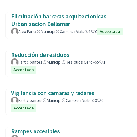
Eliminación barreras arquitectonicas
Urbanizacion Bellamar
Alex Parra
Municipi
Carrers i Vials
1
0
Acceptada
Reducción de residuos
Participantes
Municipi
Residuos Cero
5
1
Acceptada
Vigilancia con camaras y radares
Participantes
Municipi
Carrers i Vials
0
0
Acceptada
Rampes accesibles