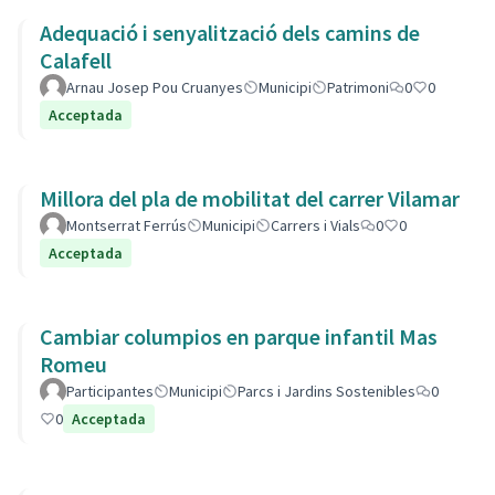
Adequació i senyalització dels camins de
Calafell
Arnau Josep Pou Cruanyes
Municipi
Patrimoni
0
0
Acceptada
Millora del pla de mobilitat del carrer Vilamar
Montserrat Ferrús
Municipi
Carrers i Vials
0
0
Acceptada
Cambiar columpios en parque infantil Mas
Romeu
Participantes
Municipi
Parcs i Jardins Sostenibles
0
0
Acceptada