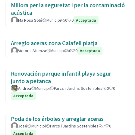
Millora per la seguretat i per la contaminació
acústica
Ma Rosa Solé
Municipi
0
0
Acceptada
Arreglo aceras zona Calafell platja
Victoria Atienza
Municipi
0
0
Acceptada
Renovación parque infantil playa segur
junto a petanca
Andrea
Municipi
Parcs i Jardins Sostenibles
0
0
Acceptada
Poda de los árboles y arreglar aceras
José
Municipi
Parcs i Jardins Sostenibles
7
0
Acceptada