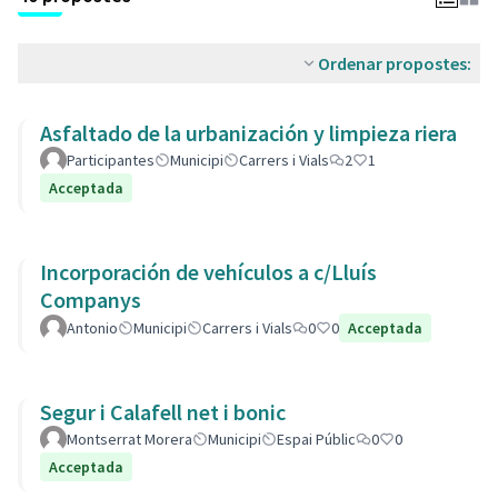
Ordenar propostes:
Asfaltado de la urbanización y limpieza riera
Participantes
Municipi
Carrers i Vials
2
1
Acceptada
Incorporación de vehículos a c/Lluís
Companys
Antonio
Municipi
Carrers i Vials
0
0
Acceptada
Segur i Calafell net i bonic
Montserrat Morera
Municipi
Espai Públic
0
0
Acceptada