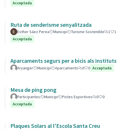
Acceptada
Ruta de senderisme senyalitzada
Esther Sáez Perea
Municipi
Turisme Sostenible
1
1
Acceptada
Aparcaments segurs per a bicis als instituts
Aryanger
Municipi
Aparcaments
0
0
Acceptada
Mesa de ping pong
Participantes
Municipi
Pistes Esportives
0
0
Acceptada
Plaques Solars al l'Escola Santa Creu