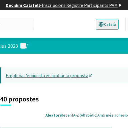
Decidim Calafell
-
Inscripcions Registre Participants PAM
Català
Triar la llengua
E
Menú d'usuari
tius 2023
/
 el mapa
22
t element és un mapa que presenta els components d'aquesta pàgina
Emplena l'enquesta en acabar la proposta
(Obrir en una pesta
40 propostes
Aleatori
Recent
A-Z (Alfabètic)
Amb més adhesio