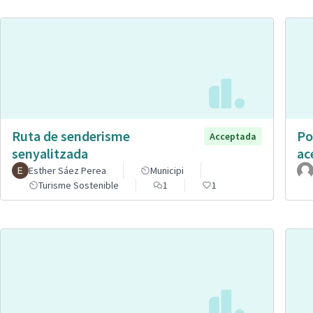
Ruta de senderisme
Po
Acceptada
senyalitzada
ac
Esther Sáez Perea
Municipi
Turisme Sostenible
1
1