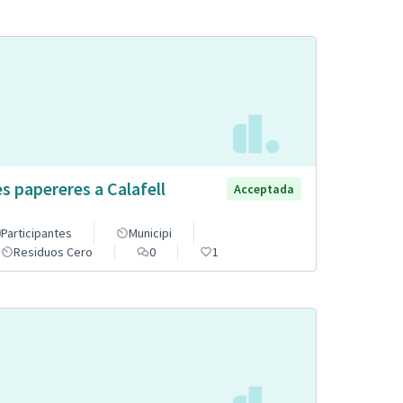
s papereres a Calafell
Acceptada
Participantes
Municipi
Residuos Cero
0
1