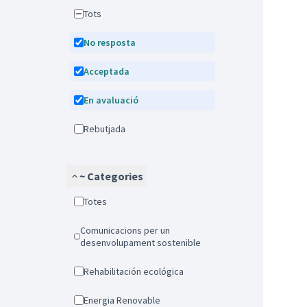
Tots
No resposta
Acceptada
En avaluació
Rebutjada
~ Categories
Totes
Comunicacions per un
desenvolupament sostenible
Rehabilitación ecológica
Energia Renovable