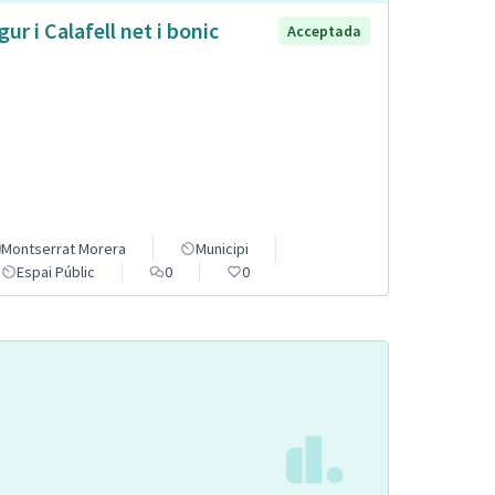
gur i Calafell net i bonic
Acceptada
Montserrat Morera
Municipi
Espai Públic
0
0