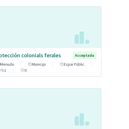
otección colonials ferales
Acceptada
Menuda
Municipi
Espai Públic
1
0