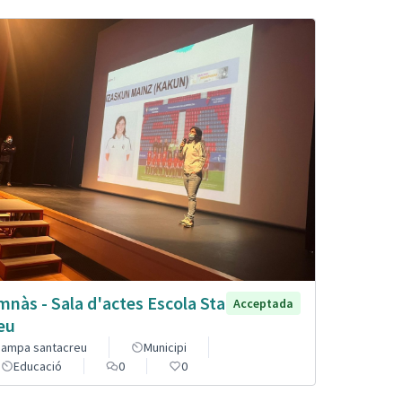
mnàs - Sala d'actes Escola Sta
Acceptada
eu
ampa santacreu
Municipi
Educació
0
0