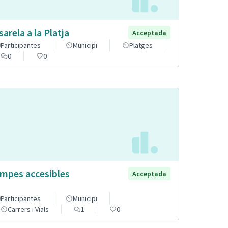
sarela a la Platja
Acceptada
Participantes
Municipi
Platges
0
0
mpes accesibles
Acceptada
Participantes
Municipi
Carrers i Vials
1
0