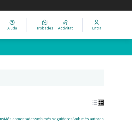
legir el idioma
Ajuda
Trobades
Activitat
Entra
Leaflet
|
©
HERE maps
 com a punts al mapa. L'element es pot fer servir amb un lector 
nya nova)
ns
Més comentades
Amb més seguidores
Amb més autores