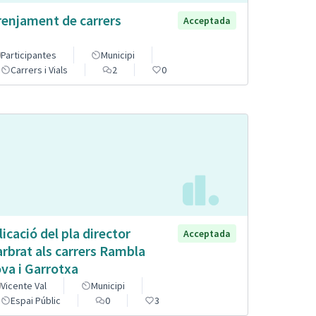
renjament de carrers
Acceptada
Participantes
Municipi
Carrers i Vials
2
0
licació del pla director
Acceptada
arbrat als carrers Rambla
va i Garrotxa
Vicente Val
Municipi
Espai Públic
0
3