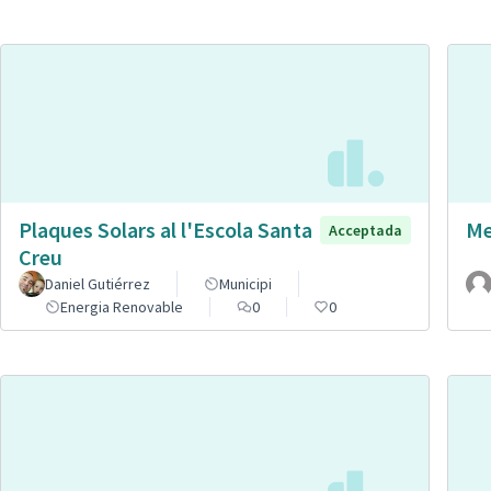
Plaques Solars al l'Escola Santa
Me
Acceptada
Creu
Daniel Gutiérrez
Municipi
Energia Renovable
0
0