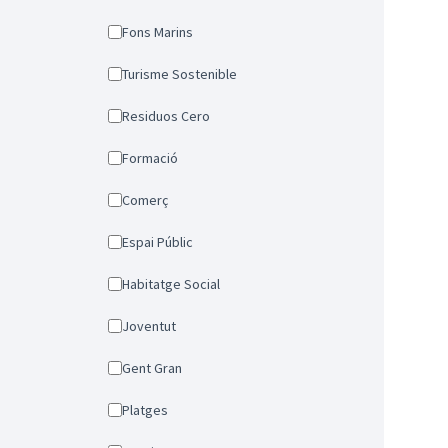
Fons Marins
Turisme Sostenible
Residuos Cero
Formació
Comerç
Espai Públic
Habitatge Social
Joventut
Gent Gran
Platges