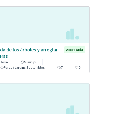
da de los árboles y arreglar
Acceptada
eras
José
Municipi
Parcs i Jardins Sostenibles
7
0