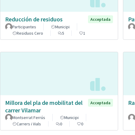
Reducción de residuos
Pa
Acceptada
Participantes
Municipi
Residuos Cero
5
1
Millora del pla de mobilitat del
Ra
Acceptada
carrer Vilamar
Montserrat Ferrús
Municipi
Carrers i Vials
0
0