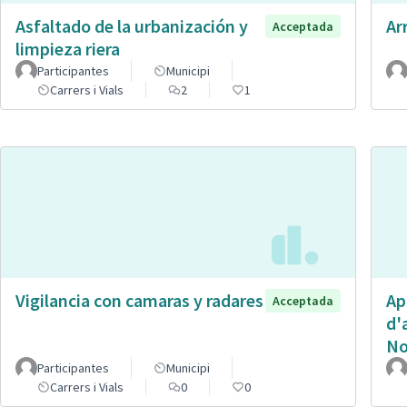
Asfaltado de la urbanización y
Ar
Acceptada
limpieza riera
Participantes
Municipi
Carrers i Vials
2
1
Vigilancia con camaras y radares
Ap
Acceptada
d'
No
Participantes
Municipi
Carrers i Vials
0
0