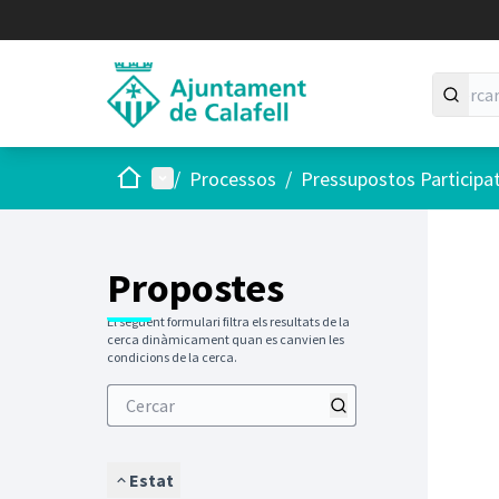
Inici
Menú principal
/
Processos
/
Pressupostos Participa
Saltar
El següen
+
−
Propostes
El següent formulari filtra els resultats de la
cerca dinàmicament quan es canvien les
condicions de la cerca.
Estat