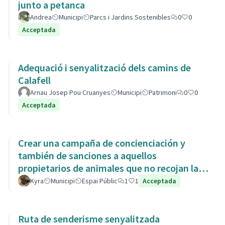
junto a petanca
Andrea
Municipi
Parcs i Jardins Sostenibles
0
0
Acceptada
Adequació i senyalització dels camins de
Calafell
Arnau Josep Pou Cruanyes
Municipi
Patrimoni
0
0
Acceptada
Crear una campaña de concienciación y
también de sanciones a aquellos
propietarios de animales que no recojan las
heces de las aceras. Es responsabili
Kyra
Municipi
Espai Públic
1
1
Acceptada
Ruta de senderisme senyalitzada