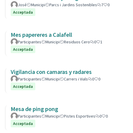
José
Municipi
Parcs i Jardins Sostenibles
7
0
Acceptada
Mes papereres a Calafell
Participantes
Municipi
Residuos Cero
0
1
Acceptada
Vigilancia con camaras y radares
Participantes
Municipi
Carrers i Vials
0
0
Acceptada
Mesa de ping pong
Participantes
Municipi
Pistes Esportives
0
0
Acceptada