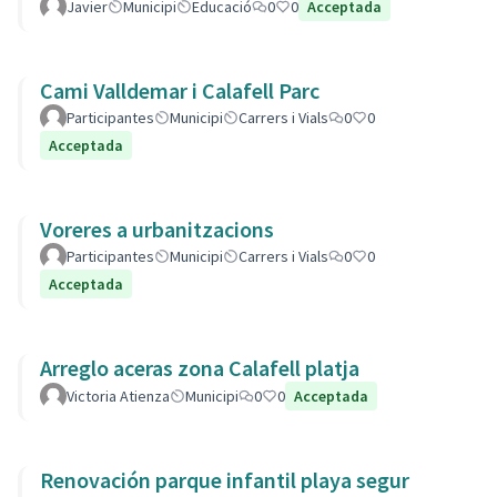
Javier
Municipi
Educació
0
0
Acceptada
Cami Valldemar i Calafell Parc
Participantes
Municipi
Carrers i Vials
0
0
Acceptada
Voreres a urbanitzacions
Participantes
Municipi
Carrers i Vials
0
0
Acceptada
Arreglo aceras zona Calafell platja
Victoria Atienza
Municipi
0
0
Acceptada
Renovación parque infantil playa segur