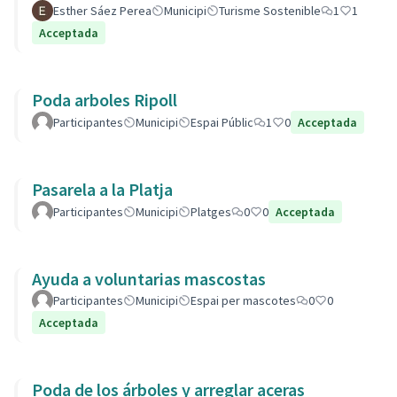
Esther Sáez Perea
Municipi
Turisme Sostenible
1
1
Acceptada
Poda arboles Ripoll
Participantes
Municipi
Espai Públic
1
0
Acceptada
Pasarela a la Platja
Participantes
Municipi
Platges
0
0
Acceptada
Ayuda a voluntarias mascostas
Participantes
Municipi
Espai per mascotes
0
0
Acceptada
Poda de los árboles y arreglar aceras