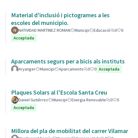
Material d'inclusió i pictogrames a les
escoles del municipio.
NATIVIDAD MARTINEZ ROMAN
Municipi
Educació
0
0
Acceptada
Aparcaments segurs per a bicis als instituts
Aryanger
Municipi
Aparcaments
0
0
Acceptada
Plaques Solars al l'Escola Santa Creu
Daniel Gutiérrez
Municipi
Energia Renovable
0
0
Acceptada
Millora del pla de mobilitat del carrer Vilamar