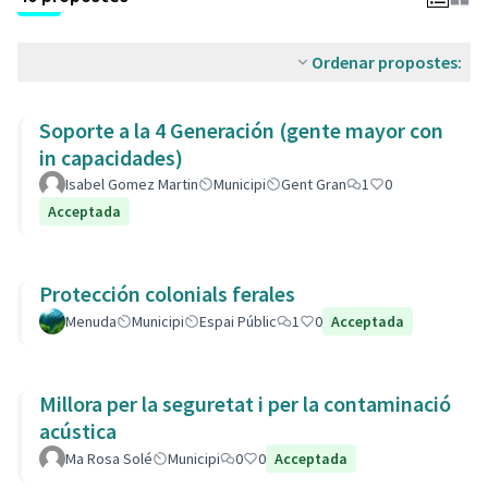
Ordenar propostes:
Soporte a la 4 Generación (gente mayor con
in capacidades)
Isabel Gomez Martin
Municipi
Gent Gran
1
0
Acceptada
Protección colonials ferales
Menuda
Municipi
Espai Públic
1
0
Acceptada
Millora per la seguretat i per la contaminació
acústica
Ma Rosa Solé
Municipi
0
0
Acceptada