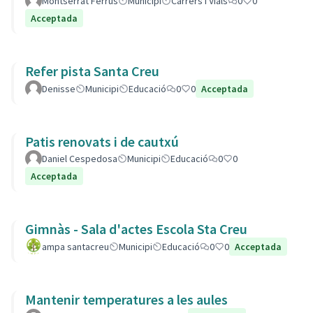
Montserrat Ferrús
Municipi
Carrers i Vials
0
0
Acceptada
Refer pista Santa Creu
Denisse
Municipi
Educació
0
0
Acceptada
Patis renovats i de cautxú
Daniel Cespedosa
Municipi
Educació
0
0
Acceptada
Gimnàs - Sala d'actes Escola Sta Creu
ampa santacreu
Municipi
Educació
0
0
Acceptada
Mantenir temperatures a les aules