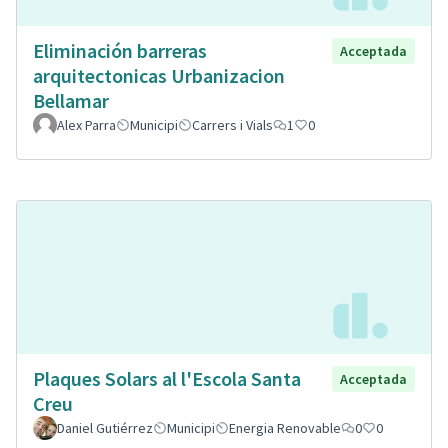
Eliminación barreras
Acceptada
arquitectonicas Urbanizacion
Bellamar
Alex Parra
Municipi
Carrers i Vials
1
0
Plaques Solars al l'Escola Santa
Acceptada
Creu
Daniel Gutiérrez
Municipi
Energia Renovable
0
0