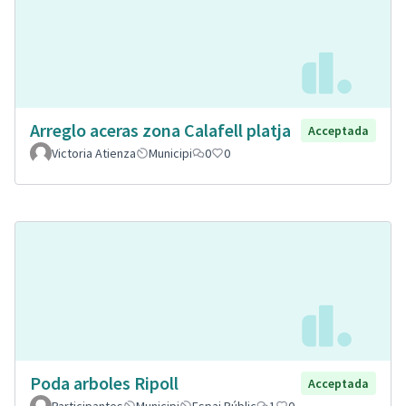
Arreglo aceras zona Calafell platja
Acceptada
Victoria Atienza
Municipi
0
0
Poda arboles Ripoll
Acceptada
Participantes
Municipi
Espai Públic
1
0