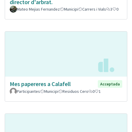
director d'arbrat.
Mateo Mejias Fernandez
Municipi
Carrers i Vials
3
0
Mes papereres a Calafell
Acceptada
Participantes
Municipi
Residuos Cero
0
1