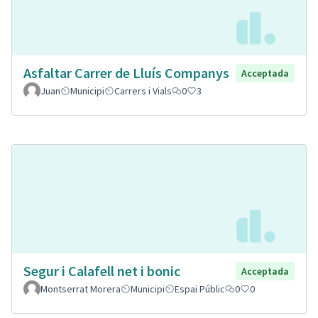
Asfaltar Carrer de Lluís Companys
Acceptada
Juan
Municipi
Carrers i Vials
0
3
Segur i Calafell net i bonic
Acceptada
Montserrat Morera
Municipi
Espai Públic
0
0