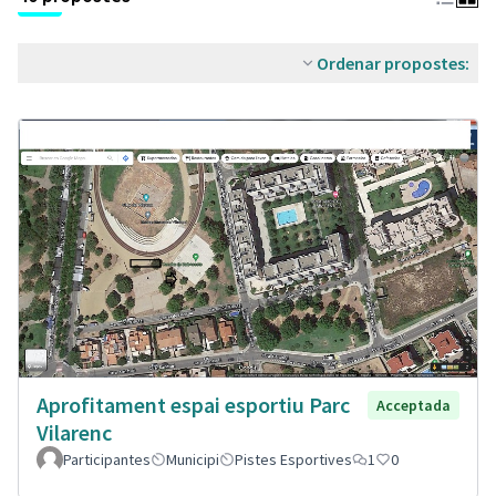
Ordenar propostes:
Aprofitament espai esportiu Parc
Acceptada
Vilarenc
Participantes
Municipi
Pistes Esportives
1
0