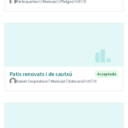
Participantes
Municipi
Platges
0
0
Patis renovats i de cautxú
Acceptada
Daniel Cespedosa
Municipi
Educació
0
0