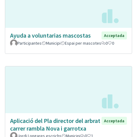
Ayuda a voluntarias mascostas
Acceptada
Participantes
Municipi
Espai per mascotes
0
0
Aplicació del Pla director del arbrat
Acceptada
carrer rambla Nova i garrotxa
Jordi Longares escrichs
Municipi
0
1