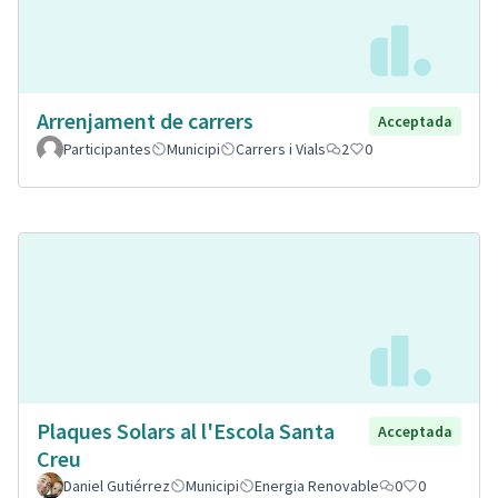
Arrenjament de carrers
Acceptada
Participantes
Municipi
Carrers i Vials
2
0
Plaques Solars al l'Escola Santa
Acceptada
Creu
Daniel Gutiérrez
Municipi
Energia Renovable
0
0