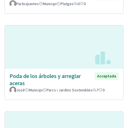
Participantes
Municipi
Platges
0
0
Poda de los árboles y arreglar
Acceptada
aceras
José
Municipi
Parcs i Jardins Sostenibles
7
0