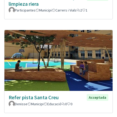
limpieza riera
Participantes
Municipi
Carrers i Vials
2
1
Refer pista Santa Creu
Acceptada
Denisse
Municipi
Educació
0
0