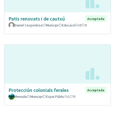
Patis renovats i de cautxú
Acceptada
Daniel Cespedosa
Municipi
Educació
0
0
Protección colonials ferales
Acceptada
Menuda
Municipi
Espai Públic
1
0