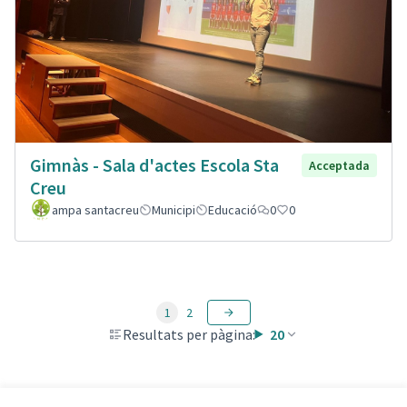
Gimnàs - Sala d'actes Escola Sta
Acceptada
Creu
ampa santacreu
Municipi
Educació
0
0
1
2
Resultats per pàgina:
20