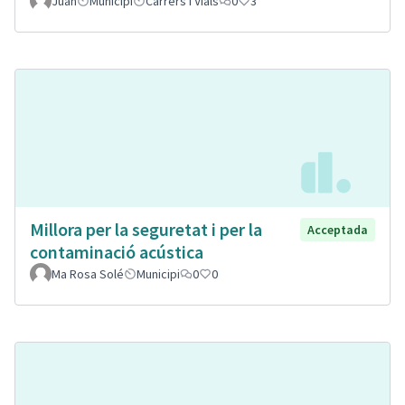
Juan
Municipi
Carrers i Vials
0
3
Millora per la seguretat i per la
Acceptada
contaminació acústica
Ma Rosa Solé
Municipi
0
0