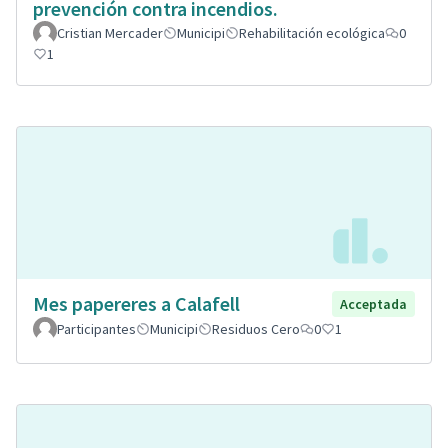
prevención contra incendios.
Cristian Mercader
Municipi
Rehabilitación ecológica
0
1
Mes papereres a Calafell
Acceptada
Participantes
Municipi
Residuos Cero
0
1