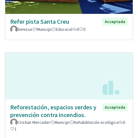
Refer pista Santa Creu
Acceptada
Denisse
Municipi
Educació
0
0
Reforestación, espacios verdes y
Acceptada
prevención contra incendios.
Cristian Mercader
Municipi
Rehabilitación ecológica
0
1