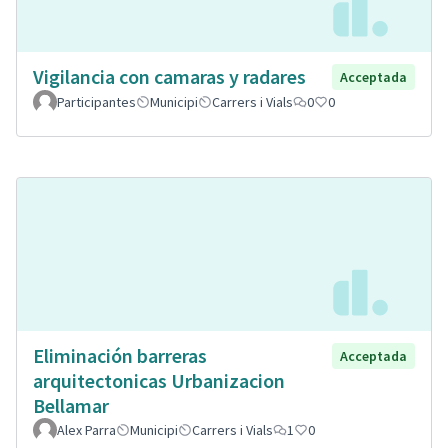
Vigilancia con camaras y radares
Acceptada
Participantes
Municipi
Carrers i Vials
0
0
Eliminación barreras
Acceptada
arquitectonicas Urbanizacion
Bellamar
Alex Parra
Municipi
Carrers i Vials
1
0