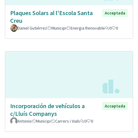
Plaques Solars al l'Escola Santa
Acceptada
Creu
Daniel Gutiérrez
Municipi
Energia Renovable
0
0
Incorporación de vehículos a
Acceptada
c/Lluís Companys
Antonio
Municipi
Carrers i Vials
0
0