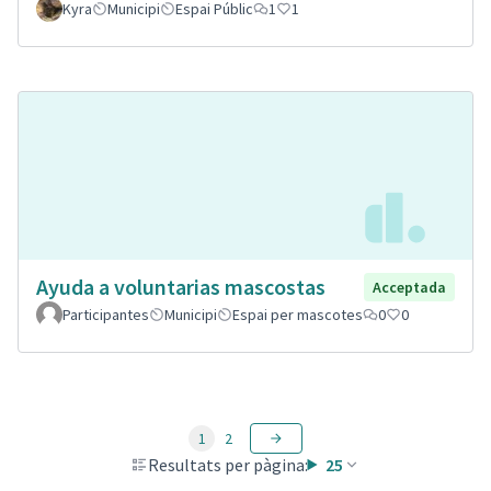
Kyra
Municipi
Espai Públic
1
1
Ayuda a voluntarias mascostas
Acceptada
Participantes
Municipi
Espai per mascotes
0
0
1
2
Resultats per pàgina:
25