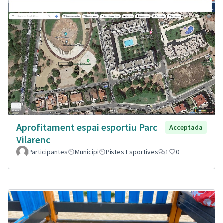
Aprofitament espai esportiu Parc
Acceptada
Vilarenc
Participantes
Municipi
Pistes Esportives
1
0