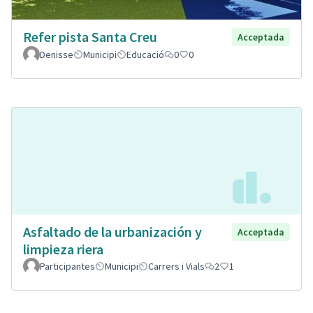
Refer pista Santa Creu
Acceptada
Denisse
Municipi
Educació
0
0
Asfaltado de la urbanización y
Acceptada
limpieza riera
Participantes
Municipi
Carrers i Vials
2
1