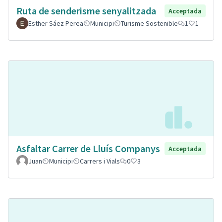
Ruta de senderisme senyalitzada
Acceptada
Esther Sáez Perea
Municipi
Turisme Sostenible
1
1
Asfaltar Carrer de Lluís Companys
Acceptada
Juan
Municipi
Carrers i Vials
0
3