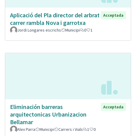
Aplicació del Pla director del arbrat
Acceptada
carrer rambla Nova i garrotxa
Jordi Longares escrichs
Municipi
0
1
Eliminación barreras
Acceptada
arquitectonicas Urbanizacion
Bellamar
Alex Parra
Municipi
Carrers i Vials
1
0