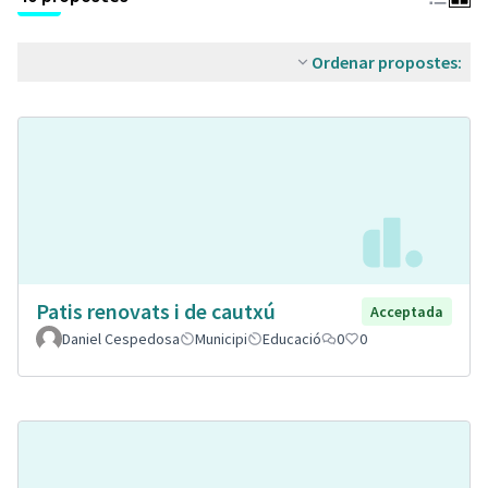
Ordenar propostes:
Patis renovats i de cautxú
Acceptada
Daniel Cespedosa
Municipi
Educació
0
0