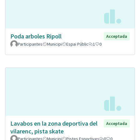
Poda arboles Ripoll
Acceptada
Participantes
Municipi
Espai Públic
1
0
Lavabos en la zona deportiva del
Acceptada
vilarenc, pista skate
Participantes
Municipi
Pistes Esportives
0
0