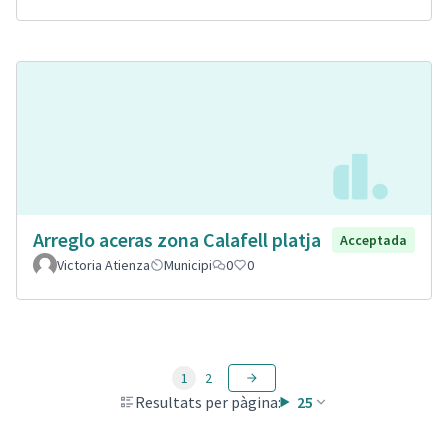
Arreglo aceras zona Calafell platja
Acceptada
Victoria Atienza
Municipi
0
0
1
2
Resultats per pàgina:
25