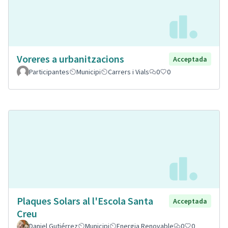
Voreres a urbanitzacions
Acceptada
Participantes
Municipi
Carrers i Vials
0
0
Plaques Solars al l'Escola Santa
Acceptada
Creu
Daniel Gutiérrez
Municipi
Energia Renovable
0
0