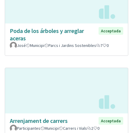
Poda de los árboles y arreglar
Acceptada
aceras
José
Municipi
Parcs i Jardins Sostenibles
7
0
Arrenjament de carrers
Acceptada
Participantes
Municipi
Carrers i Vials
2
0