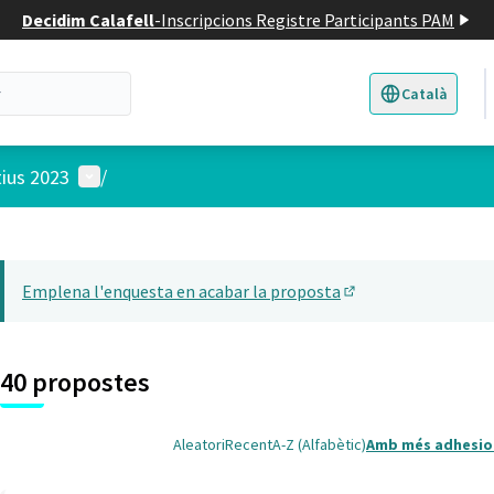
Decidim Calafell
-
Inscripcions Registre Participants PAM
Català
Triar la llengua
E
Menú d'usuari
tius 2023
/
 el mapa
14
t element és un mapa que presenta els components d'aquesta pàgina
Emplena l'enquesta en acabar la proposta
(Obrir en una pesta
40 propostes
Aleatori
Recent
A-Z (Alfabètic)
Amb més adhesio