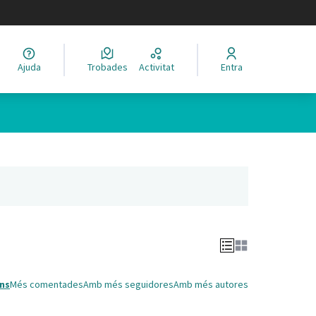
legir el idioma
Ajuda
Trobades
Activitat
Entra
Leaflet
|
©
HERE maps
 com a punts al mapa. L'element es pot fer servir amb un lector 
nya nova)
ns
Més comentades
Amb més seguidores
Amb més autores