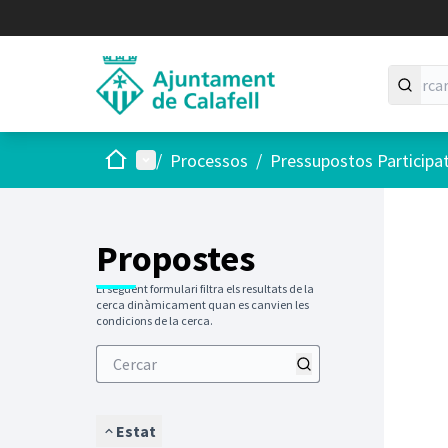
Inici
Menú principal
/
Processos
/
Pressupostos Participa
Saltar
El següen
+
−
Propostes
El següent formulari filtra els resultats de la
cerca dinàmicament quan es canvien les
condicions de la cerca.
Estat