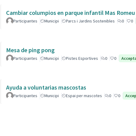
Cambiar columpios en parque infantil Mas Romeu
Participantes
Municipi
Parcs i Jardins Sostenibles
0
0
Mesa de ping pong
Participantes
Municipi
Pistes Esportives
0
0
Accept
Ayuda a voluntarias mascostas
Participantes
Municipi
Espai per mascotes
0
0
Acce