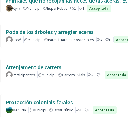
animales que no recojan las heces de las aceras. Es
Kyra
Municipi
Espai Públic
1
1
Acceptada
Poda de los árboles y arreglar aceras
José
Municipi
Parcs i Jardins Sostenibles
7
0
Accep
Arrenjament de carrers
Participantes
Municipi
Carrers i Vials
2
0
Acceptada
Protección colonials ferales
Menuda
Municipi
Espai Públic
1
0
Acceptada