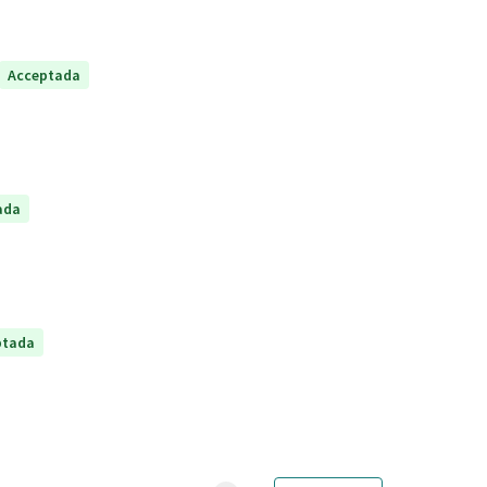
Acceptada
ada
ptada