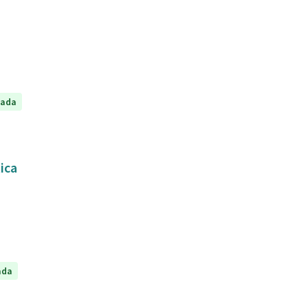
tada
tica
ada