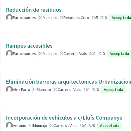
Reducción de residuos
Participantes
Municipi
Residuos Cero
5
0
Acceptad
Rampes accesibles
Participantes
Municipi
Carrers i Vials
1
0
Acceptada
Eliminación barreras arquitectonicas Urbanizacio
Alex Parra
Municipi
Carrers i Vials
1
0
Acceptada
Incorporación de vehículos a c/Lluís Companys
Antonio
Municipi
Carrers i Vials
0
0
Acceptada