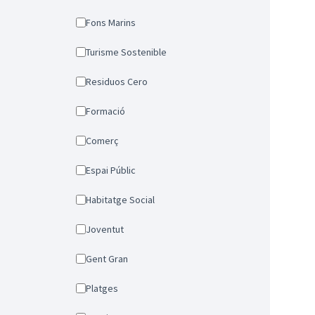
Fons Marins
Turisme Sostenible
Residuos Cero
Formació
Comerç
Espai Públic
Habitatge Social
Joventut
Gent Gran
Platges