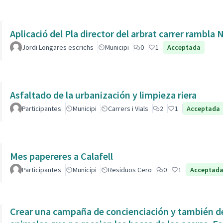
Aplicació del Pla director del arbrat carrer rambla 
Jordi Longares escrichs
Municipi
0
1
Acceptada
Asfaltado de la urbanización y limpieza riera
Participantes
Municipi
Carrers i Vials
2
1
Acceptada
Mes papereres a Calafell
Participantes
Municipi
Residuos Cero
0
1
Acceptad
Crear una campaña de concienciación y también de