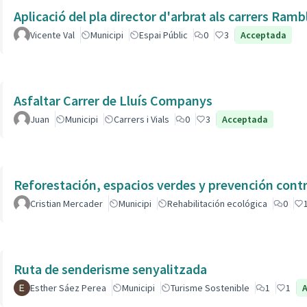
Aplicació del pla director d'arbrat als carrers Ram
Vicente Val
Municipi
Espai Públic
0
3
Acceptada
Asfaltar Carrer de Lluís Companys
Juan
Municipi
Carrers i Vials
0
3
Acceptada
Reforestación, espacios verdes y prevención contr
Cristian Mercader
Municipi
Rehabilitación ecológica
0
Ruta de senderisme senyalitzada
Esther Sáez Perea
Municipi
Turisme Sostenible
1
1