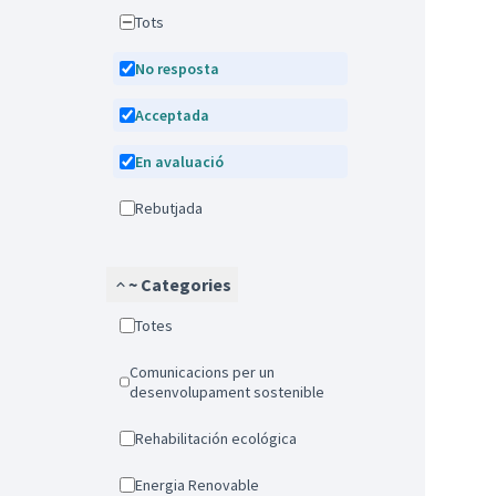
Tots
No resposta
Acceptada
En avaluació
Rebutjada
~ Categories
Totes
Comunicacions per un
desenvolupament sostenible
Rehabilitación ecológica
Energia Renovable