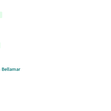
a
n Bellamar