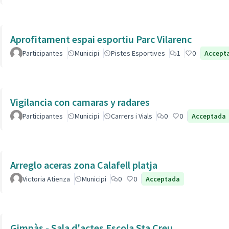
Aprofitament espai esportiu Parc Vilarenc
Participantes
Municipi
Pistes Esportives
1
0
Accept
Vigilancia con camaras y radares
Participantes
Municipi
Carrers i Vials
0
0
Acceptada
Arreglo aceras zona Calafell platja
Victoria Atienza
Municipi
0
0
Acceptada
Gimnàs - Sala d'actes Escola Sta Creu