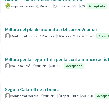
ampa santacreu
Municipi
Educació
0
0
Acceptada
Millora del pla de mobilitat del carrer Vilamar
Montserrat Ferrús
Municipi
Carrers i Vials
0
0
Accep
Millora per la seguretat i per la contaminació acús
Ma Rosa Solé
Municipi
0
0
Acceptada
Segur i Calafell net i bonic
Montserrat Morera
Municipi
Espai Públic
0
0
Accept