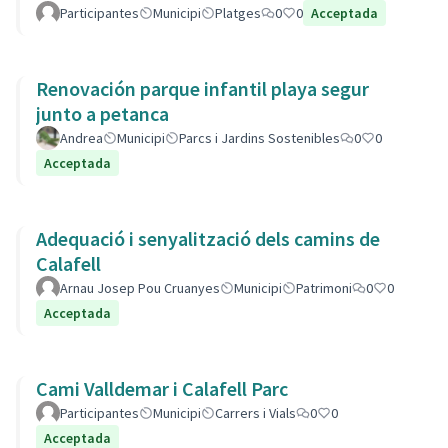
Participantes
Municipi
Platges
0
0
Acceptada
Renovación parque infantil playa segur
junto a petanca
Andrea
Municipi
Parcs i Jardins Sostenibles
0
0
Acceptada
Adequació i senyalització dels camins de
Calafell
Arnau Josep Pou Cruanyes
Municipi
Patrimoni
0
0
Acceptada
Cami Valldemar i Calafell Parc
Participantes
Municipi
Carrers i Vials
0
0
Acceptada