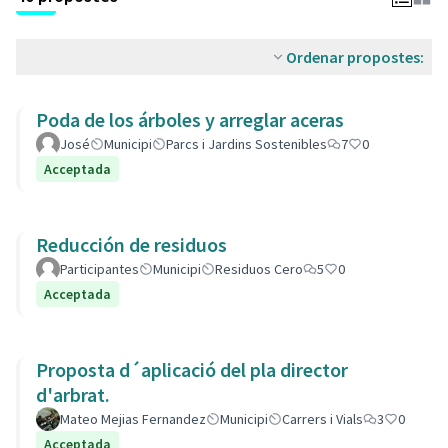
Ordenar propostes:
Poda de los árboles y arreglar aceras
José
Municipi
Parcs i Jardins Sostenibles
7
0
Acceptada
Reducción de residuos
Participantes
Municipi
Residuos Cero
5
0
Acceptada
Proposta d´aplicació del pla director
d'arbrat.
Mateo Mejias Fernandez
Municipi
Carrers i Vials
3
0
Acceptada