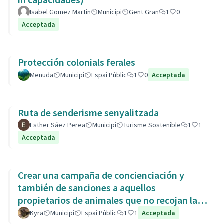
Isabel Gomez Martin
Municipi
Gent Gran
1
0
Acceptada
Protección colonials ferales
Menuda
Municipi
Espai Públic
1
0
Acceptada
Ruta de senderisme senyalitzada
Esther Sáez Perea
Municipi
Turisme Sostenible
1
1
Acceptada
Crear una campaña de concienciación y
también de sanciones a aquellos
propietarios de animales que no recojan las
heces de las aceras. Es responsabili
Kyra
Municipi
Espai Públic
1
1
Acceptada