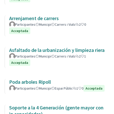
Arrenjament de carrers
Participantes
Municipi
Carrers i Vials
2
0
Acceptada
Asfaltado de la urbanización y limpieza riera
Participantes
Municipi
Carrers i Vials
2
1
Acceptada
Poda arboles Ripoll
Participantes
Municipi
Espai Públic
1
0
Acceptada
Soporte a la 4 Generación (gente mayor con
in capacidades)