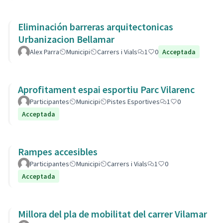
Eliminación barreras arquitectonicas
Urbanizacion Bellamar
Alex Parra
Municipi
Carrers i Vials
1
0
Acceptada
Aprofitament espai esportiu Parc Vilarenc
Participantes
Municipi
Pistes Esportives
1
0
Acceptada
Rampes accesibles
Participantes
Municipi
Carrers i Vials
1
0
Acceptada
Millora del pla de mobilitat del carrer Vilamar