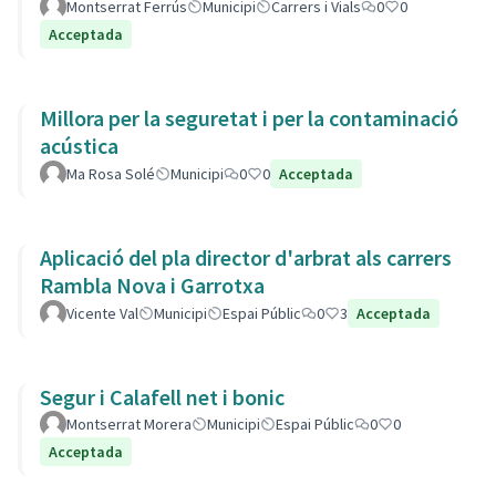
Montserrat Ferrús
Municipi
Carrers i Vials
0
0
Acceptada
Millora per la seguretat i per la contaminació
acústica
Ma Rosa Solé
Municipi
0
0
Acceptada
Aplicació del pla director d'arbrat als carrers
Rambla Nova i Garrotxa
Vicente Val
Municipi
Espai Públic
0
3
Acceptada
Segur i Calafell net i bonic
Montserrat Morera
Municipi
Espai Públic
0
0
Acceptada