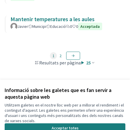
Mantenir temperatures a les aules
Javier
Municipi
Educació
0
0
Acceptada
1
2
Resultats per pàgina:
25
Veure totes les propostes retirades
Informació sobre les galetes que es fan servir a
aquesta pàgina web
Utilitzem galetes en el nostre lloc web per a millorar el rendiment i el
Termes i condicions d'ús
contingut d'aquest. Les galetes ens permeten oferir una experiència
Configuració de les galetes
d'usuari i uns continguts més personalitzats des dels nostres canals
Decidim Calafell a X
Decidim Calafell a Facebook
Decidim Calafell a YouTube
Decidim Calafell a GitHub
de xarxes socials.
(Enllaç extern)
(Enllaç extern)
(Enllaç extern)
(Enllaç extern)
Acceptar totes