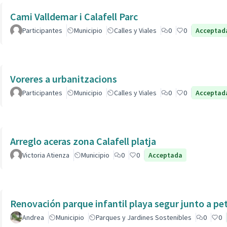
Cami Valldemar i Calafell Parc
Participantes
Municipio
Calles y Viales
0
0
Acceptad
Voreres a urbanitzacions
Participantes
Municipio
Calles y Viales
0
0
Acceptad
Arreglo aceras zona Calafell platja
Victoria Atienza
Municipio
0
0
Acceptada
Renovación parque infantil playa segur junto a pe
Andrea
Municipio
Parques y Jardines Sostenibles
0
0