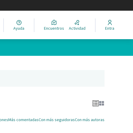
legir el idioma
Ayuda
Encuentros
Actividad
Entra
Leaflet
|
©
HERE maps
ina como puntos en el mapa. El elemento se puede utilizar con un 
ña nueva)
iones
Más comentadas
Con más seguidoras
Con más autoras