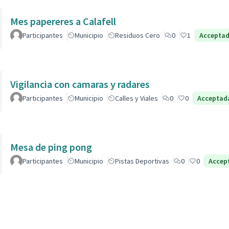
Mes papereres a Calafell
Participantes
Municipio
Residuos Cero
0
1
Accepta
Vigilancia con camaras y radares
Participantes
Municipio
Calles y Viales
0
0
Acceptad
Mesa de ping pong
Participantes
Municipio
Pistas Deportivas
0
0
Accep