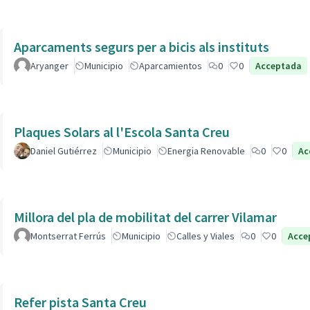
Aparcaments segurs per a bicis als instituts
Aryanger
Municipio
Aparcamientos
0
0
Acceptada
Plaques Solars al l'Escola Santa Creu
Daniel Gutiérrez
Municipio
Energia Renovable
0
0
Ac
Millora del pla de mobilitat del carrer Vilamar
Montserrat Ferrús
Municipio
Calles y Viales
0
0
Acce
Refer pista Santa Creu