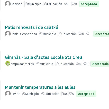
Denisse
Municipio
Educación
0
0
Acceptada
Patis renovats i de cautxú
Daniel Cespedosa
Municipio
Educación
0
0
Accepta
Gimnàs - Sala d'actes Escola Sta Creu
ampa santacreu
Municipio
Educación
0
0
Acceptada
Mantenir temperatures a les aules
Javier
Municipio
Educación
0
0
Acceptada