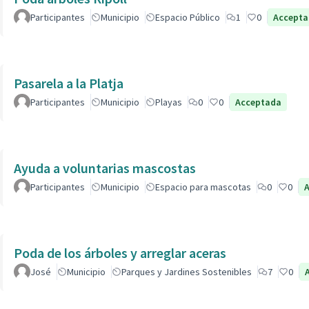
Participantes
Municipio
Espacio Público
1
0
Accept
Pasarela a la Platja
Participantes
Municipio
Playas
0
0
Acceptada
Ayuda a voluntarias mascostas
Participantes
Municipio
Espacio para mascotas
0
0
Poda de los árboles y arreglar aceras
José
Municipio
Parques y Jardines Sostenibles
7
0