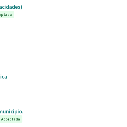
capacidades)
eptada
tica
 municipio.
Acceptada