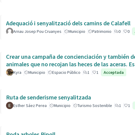
Adequació i senyalització dels camins de Calafell
Arnau Josep Pou Cruanyes
Municipio
Patrimonio
0
0
Crear una campaña de concienciación y también de
animales que no recojan las heces de las aceras. Es
Kyra
Municipio
Espacio Público
1
1
Acceptada
Ruta de senderisme senyalitzada
Esther Sáez Perea
Municipio
Turismo Sostenible
1
1
Poda arboles Ripoll