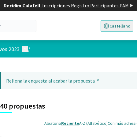
Decidim Calafell
-
Inscripciones Registro Participantes PAM
Castellano
Triar la llengua
E
Menú de usuario
ivos 2023
/
 el mapa
nte elemento es un mapa que presenta los componentes de esta pág
Rellena la enquesta al acabar la propuesta
(Abrir en una pesta
40 propuestas
Aleatorio
Reciente
A-Z (Alfabético)
Con más adhes