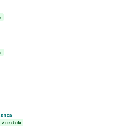
a
a
tanca
Acceptada