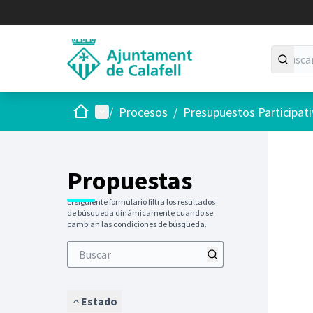
Inicio
Menú principal
/
Procesos
/
Presupuestos Participat
Saltar
El siguie
+
−
Propuestas
El siguiente formulario filtra los resultados
de búsqueda dinámicamente cuando se
cambian las condiciones de búsqueda.
Estado