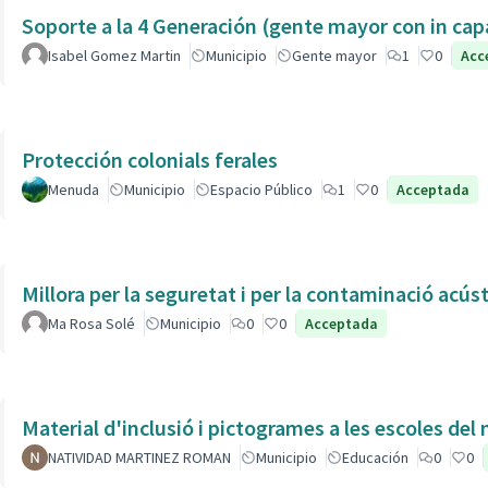
Soporte a la 4 Generación (gente mayor con in 
Isabel Gomez Martin
Municipio
Gente mayor
1
0
Acc
Protección colonials ferales
Menuda
Municipio
Espacio Público
1
0
Acceptada
Millora per la seguretat i per la contaminació acús
Ma Rosa Solé
Municipio
0
0
Acceptada
Material d'inclusió i pictogrames a les escoles del
NATIVIDAD MARTINEZ ROMAN
Municipio
Educación
0
0