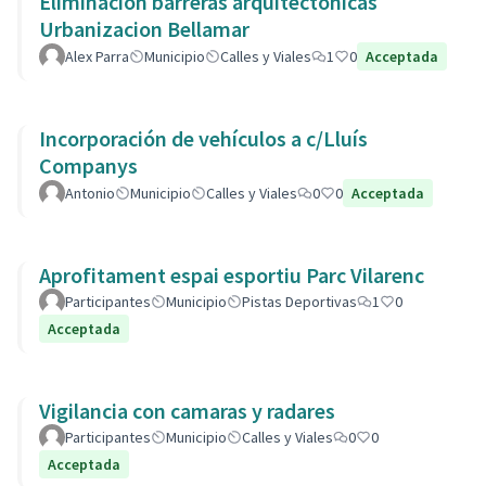
Eliminación barreras arquitectonicas
Urbanizacion Bellamar
Alex Parra
Municipio
Calles y Viales
1
0
Acceptada
Incorporación de vehículos a c/Lluís
Companys
Antonio
Municipio
Calles y Viales
0
0
Acceptada
Aprofitament espai esportiu Parc Vilarenc
Participantes
Municipio
Pistas Deportivas
1
0
Acceptada
Vigilancia con camaras y radares
Participantes
Municipio
Calles y Viales
0
0
Acceptada