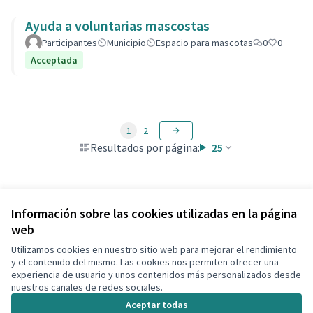
Ayuda a voluntarias mascostas
Participantes
Municipio
Espacio para mascotas
0
0
Acceptada
1
2
Resultados por página:
25
Ver todas las propuestas retiradas
Información sobre las cookies utilizadas en la página
web
Utilizamos cookies en nuestro sitio web para mejorar el rendimiento
Términos y condiciones de uso
y el contenido del mismo. Las cookies nos permiten ofrecer una
Configuración de cookies
experiencia de usuario y unos contenidos más personalizados desde
Decidim Calafell en X
Decidim Calafell en Facebook
Decidim Calafell en YouTube
Decidim Calafell en GitHub
nuestros canales de redes sociales.
(Enlace externo)
(Enlace externo)
(Enlace externo)
(Enlace externo)
Aceptar todas