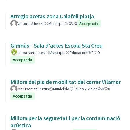
Arreglo aceras zona Calafell platja
Victoria Atienza
Municipio
0
0
Acceptada
Gimnàs - Sala d'actes Escola Sta Creu
ampa santacreu
Municipio
Educación
0
0
Acceptada
Millora del pla de mobilitat del carrer Vilamar
Montserrat Ferrús
Municipio
Calles y Viales
0
0
Acceptada
Millora per la seguretat i per la contaminació
acústica