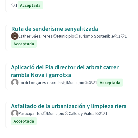
1
Acceptada
Ruta de senderisme senyalitzada
Esther Sáez Perea
Municipio
Turismo Sostenible
1
1
Acceptada
Aplicació del Pla director del arbrat carrer
rambla Nova i garrotxa
Jordi Longares escrichs
Municipio
0
1
Acceptada
Asfaltado de la urbanización y limpieza riera
Participantes
Municipio
Calles y Viales
2
1
Acceptada