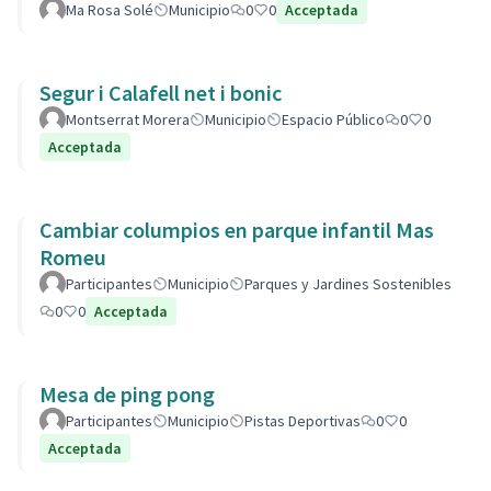
Ma Rosa Solé
Municipio
0
0
Acceptada
Segur i Calafell net i bonic
Montserrat Morera
Municipio
Espacio Público
0
0
Acceptada
Cambiar columpios en parque infantil Mas
Romeu
Participantes
Municipio
Parques y Jardines Sostenibles
0
0
Acceptada
Mesa de ping pong
Participantes
Municipio
Pistas Deportivas
0
0
Acceptada