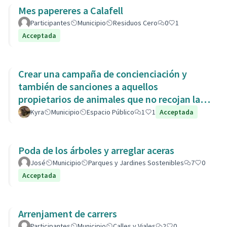
Mes papereres a Calafell
Participantes
Municipio
Residuos Cero
0
1
Acceptada
Crear una campaña de concienciación y
también de sanciones a aquellos
propietarios de animales que no recojan las
heces de las aceras. Es responsabili
Kyra
Municipio
Espacio Público
1
1
Acceptada
Poda de los árboles y arreglar aceras
José
Municipio
Parques y Jardines Sostenibles
7
0
Acceptada
Arrenjament de carrers
Participantes
Municipio
Calles y Viales
2
0