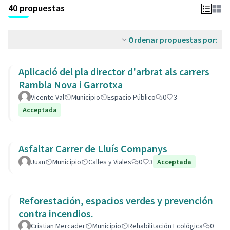
40 propuestas
Ordenar propuestas por:
Aplicació del pla director d'arbrat als carrers
Rambla Nova i Garrotxa
Vicente Val
Municipio
Espacio Público
0
3
Acceptada
Asfaltar Carrer de Lluís Companys
Juan
Municipio
Calles y Viales
0
3
Acceptada
Reforestación, espacios verdes y prevención
contra incendios.
Cristian Mercader
Municipio
Rehabilitación Ecológica
0